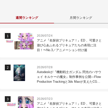
週間ランキング
月間ランキング
2026/07/24
アニメ『名探偵プリキュア！』ED 、可愛さと
遊び心あふれるプリキュアたちの表現に注
目！〜No.3／アニメーション付け篇
2026/07/28
Autodeskが『機動戦士ガンダム 閃光のハサウ
ェイ キルケーの魔女』制作事例を公開―Flow
Production Trackingと3ds Maxが支えたCG制
作現場
2026/07/23
アニメ『名探偵プリキュア！』ED 、可愛さと