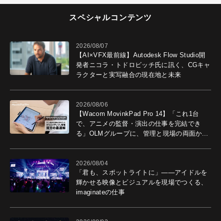
スペシャルコンテンツ
2026/08/07
【AI×VFX最前線】Autodesk Flow Studio開
発者ニコラ・トドロビッチ氏に訊く、CGキャ
ラクターと実写融合の現在地と未来
2026/08/06
【Wacom MovinkPad Pro 14】「これ1台
で、アニメの監督・演出の仕事を完結でき
る」OLMグループに、管理と現場の両面から
導入効果を聞いた
2026/08/04
「君も、スポットライトに」――アイドルを
輝かせる映像とビジュアルを現場でつくる、
imaginateの仕事