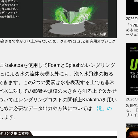
2026/0
「NVID
める自
ージェ
の高さまで水がせり上がらないため、クルマに代わる衝突用オブジェク
akatoaを使用してFoamとSplashのレンダリング
メッシュによる水の流体表現以外にも、泡と水飛沫の振る
できます。この2つの要素は水を表現する上でも非常
ど水に対しての影響や規模の大きさを測る上で欠かせ
2026/0
いてはレンダリングコストの関係上Krakatoaを用い
次世代
ために必要なデータ出力や方法については
「滝」の
る。 
リエイ
します。