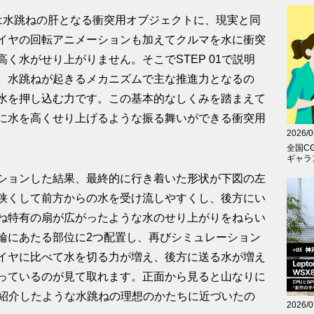
は水跳ねの肝となる衝突用オブジェクトに、現実と同
イヤの回転アニメーションも加えてクルマを水に衝突
く水がせり上がりません。そこでSTEP 01で説明
。水跳ねが起きるメカニズムで主な推進力となるの
水を押し込む力です。この基本的なしくみを踏まえて
に水を高くせり上げるような振る舞いができる衝突用
2026/0
全国C
ギャラン
ションした結果、最終的に行き着いた形状が下図の左
狭くして前方からの水を受け流しやすくし、後方にい
ね特有の扇が広がったような水のせり上がりをねらい
輪にあたる部位に2つ配置し、再びシミュレーション
イヤに比べて水を切る力が増え、後方に送る水が増え
っているのが見て取れます。正面から見ると山なりに
1で紹介したような水跳ねの理想のかたちに近づいたの
2026/0