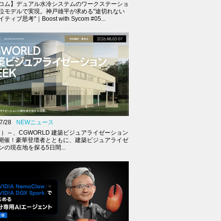
コム】デュアル水冷システムのワークステーショ
位モデルで実現。神戸雄平が求める"途切れない
ィブ思考"｜Boost with Sycom #05...
7/28
NEWニュース
（月）～、CGWORLD 建築ビジュアライゼーション
K開催！豪華登壇者とともに、建築ビジュアライゼ
ンの現在地を探る5日間...