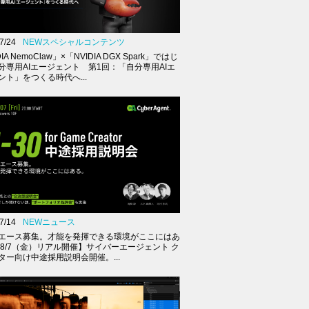
7/24
NEWスペシャルコンテンツ
IA NemoClaw」×「NVIDIA DGX Spark」ではじ
分専用AIエージェント 第1回：「自分専用AIエ
ント」をつくる時代へ...
7/14
NEWニュース
エース募集。才能を発揮できる環境がここにはあ
【8/7（金）リアル開催】サイバーエージェント ク
ター向け中途採用説明会開催。...