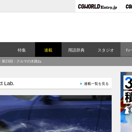
ス
特集
連載
用語辞典
スタジオ
ﾁｭｰ
b.:復刻・第23回：クルマの水跳ね
 Lab.
連載一覧を見る