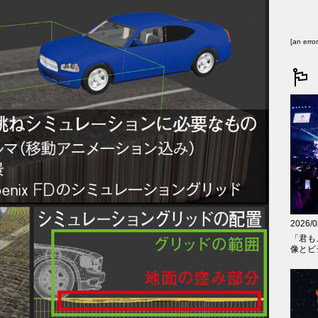
[an erro
2026/0
「君も
像とビジ