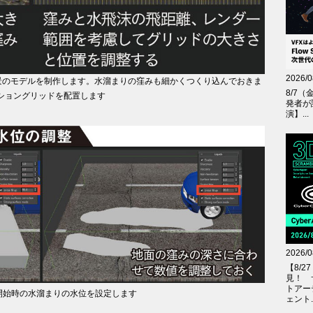
2026/0
景のモデルを制作します。水溜まりの窪みも細かくつくり込んでおきま
8/7（
レーショングリッドを配置します
発者が
演】...
2026/0
【8/
見！ 
トアー
ーション開始時の水溜まりの水位を設定します
ェント..