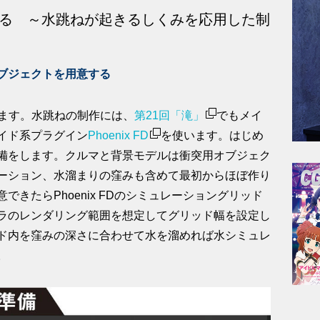
考える ～水跳ねが起きるしくみを応用した制
ブジェクトを用意する
きます。水跳ねの制作には、
第21回「滝」
でもメイ
イド系プラグイン
Phoenix FD
を使います。はじめ
備をします。クルマと背景モデルは衝突用オブジェク
ーション、水溜まりの窪みも含めて最初からほぼ作り
きたらPhoenix FDのシミュレーショングリッド
ラのレンダリング範囲を想定してグリッド幅を設定し
p］でグリッド内を窪みの深さに合わせて水を溜めれば水シミュレ
。