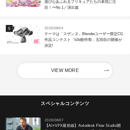
遊び心あふれるプリキュアたちの表現に注
目！〜No.1／演出篇
2026/08/04
テーマは「スザンヌ」Blenderユーザー限定CG
作品コンテスト「b3d創作祭」五回目の開催が
決定!
VIEW MORE
スペシャルコンテンツ
2026/08/07
【AI×VFX最前線】Autodesk Flow Studio開