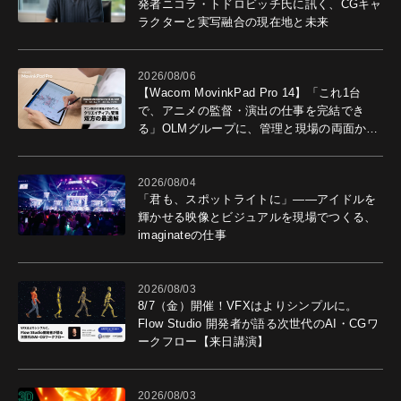
発者ニコラ・トドロビッチ氏に訊く、CGキャ
ラクターと実写融合の現在地と未来
2026/08/06
【Wacom MovinkPad Pro 14】「これ1台
で、アニメの監督・演出の仕事を完結でき
る」OLMグループに、管理と現場の両面から
導入効果を聞いた
2026/08/04
「君も、スポットライトに」――アイドルを
輝かせる映像とビジュアルを現場でつくる、
imaginateの仕事
2026/08/03
8/7（金）開催！VFXはよりシンプルに。
Flow Studio 開発者が語る次世代のAI・CGワ
ークフロー【来日講演】
2026/08/03