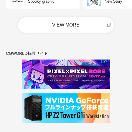
Spooky graphic
New Story
VIEW MORE
CGWORLD特設サイト