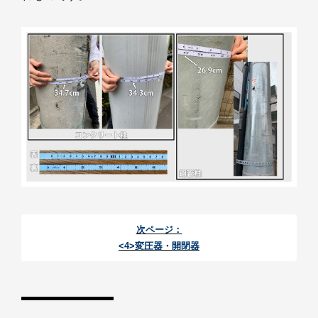
次ページ：
<4>変圧器・開閉器