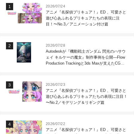
2026/07/24
アニメ『名探偵プリキュア！』ED 、可愛さと
遊び心あふれるプリキュアたちの表現に注
目！〜No.3／アニメーション付け篇
2026/07/28
Autodeskが『機動戦士ガンダム 閃光のハサウ
ェイ キルケーの魔女』制作事例を公開―Flow
Production Trackingと3ds Maxが支えたCG制
作現場
2026/07/23
アニメ『名探偵プリキュア！』ED 、可愛さと
遊び心あふれるプリキュアたちの表現に注目！
〜No.2／モデリング＆リギング篇
2026/07/22
アニメ『名探偵プリキュア！』ED 、可愛さと