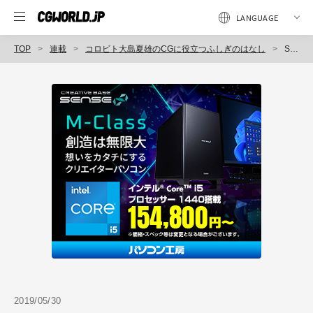
TOP
連載
コロビト大島夏雄のCGに役立つふしぎのはなし
Story 06：電柱のはなし
2019/05/30