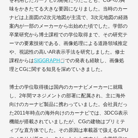
を利用したカーナビの開発だったことも、CGへの興
味をかきたてる大きな要因になりました。当時のカー
ナビは上面図の2次元地図が主流で、3次元地図の経路
案内が一部のメーカーから出始めた頃でした。学部の
卒業研究から博士課程での学位取得まで、その研究テ
ーマの要素技術である、画像処理による道路領域推定
や、視認性の高いAR表示手法を研究しました。修士
課程からは
SIGGRAPH
での発表も経験し、画像処
理とCGに関する知見を深めていきました。
博士の学位取得後は国内のカーナビメーカーに就職
し、2年間マネジメントの部署に配属され、主に海外
向けのカーナビ製品に携わっていました。会社員だっ
た2011年時点の海外向けのカーナビでは、3DCG表示
機能が搭載されていましたが、CGの建物はプリミテ
ィブな直方体でした。その原因は車載器で扱えるCPU