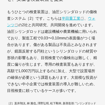
もうひとつの検査装置は、油圧シリンダロッドの傷検
査システム［2］です。こちらは
半田重工業
、
ウォ
ンツ
の2社と共同研究、共同開発を進めています。
油圧シリンダロッドは建設機械や農業機械に用いられ
ており、製造工程で0.03〜0.10mmの表面傷がつく場
合があります。傷がある製品は不良品とみなされます
が、鏡面反射する円柱というシリンダロッドの材質や
形状の影響もあり、目視検査での傷検出は難しく、精
度に偏りが生じます。専用の検査装置もありますが、
高額で1,000万円以上するのに加え、大型で設置場所
の確保が必要という課題もあります。大規模な投資が
できない中小企業では検査装置の導入が難しいため、
目視検査に頼っているケースが多いです。
［2］直井翔汰, 林 雅也, 澤野弘明, 松下剛幸, 新美彰崇: "シリンダロッド