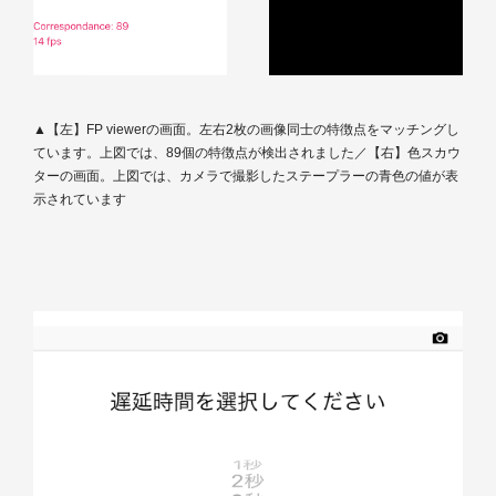
▲【左】FP viewerの画面。左右2枚の画像同士の特徴点をマッチングし
ています。上図では、89個の特徴点が検出されました／【右】色スカウ
ターの画面。上図では、カメラで撮影したステープラーの青色の値が表
示されています