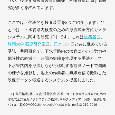
リや、後述する検査装置の開発、画像解析に関する研
究が多くを占めています。
ここでは、代表的な検査装置を2つご紹介します。ひ
とつは、下水管路内検査のための浮流式全方位カメラ
システムに関する研究［1］です。これは
総務省
、
静岡大学 石原研究室
、
日水コン
と共に進めている
受託・共同研究で、下水管路内の検査にかかる労力や
危険性の軽減と、時間の短縮を実現する手法として、
下水管路内を浮流しながら移動する観測ノードで周囲
の様子を撮影し、地上の作業者に無線通信で撮影した
映像データを転送するシステムを提案しました。
［1］前田拓磨, 林 友貴, 澤野弘明, 石原 進: "下水管路内検査のための
浮流式全方位カメラシステムの検討", マルチメディア、分散、協調とモ
バイル（DICOMO2016）シンポジウム論文集, pp.212-219, 2016