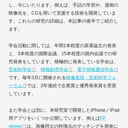
し、今にいたります。例えば、手話の学習や、漫画の
映像化を、CGを用いて支援する技術を開発していま
す。これらの研究の詳細は、本記事の後半でご紹介し
ます。
学会活動に関しては、年間1本程度の原著論文の発表
と、3本程度の国際会議、15本程度の国内会議での研
究発表をしています。積極的に発表している学会は、
芸術科学会
、
情報処理学会
、
電子情報通信学会
です。毎年3月に開催される
映像表現・芸術科学フォ
ーラム
では、2年連続で企業賞と優秀発表賞を受賞
しています。
また学会とは別に、本研究室で開発したiPhone／iPad
用アプリをいくつか公開しています。例えば
FP
viewer
は、画像同士の特徴点のマッチングを簡単に