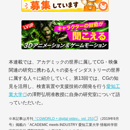
本連載では、アカデミックの世界に属してCG・映像
関連の研究に携わる人々の姿をインダストリーの世界
に属する人々に紹介していく。第13回では、CGの知
見を活用し、検査装置や支援技術の開発を行う
愛知工
業大学
の澤野弘明准教授に自身の研究室について語
っていただいた。
※本記事は月刊
『CGWORLD + digital video』vol. 253
（2019年9月
号）掲載の「ACADEMIC meets INDUSTRY 愛知工業大学 情報科学部