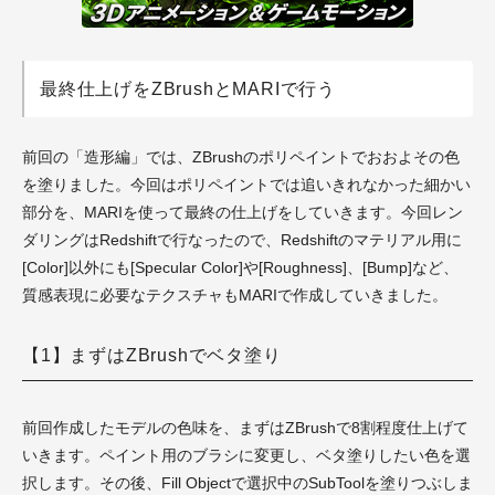
最終仕上げをZBrushとMARIで行う
前回の「造形編」では、ZBrushのポリペイントでおおよその色
を塗りました。今回はポリペイントでは追いきれなかった細かい
部分を、MARIを使って最終の仕上げをしていきます。今回レン
ダリングはRedshiftで行なったので、Redshiftのマテリアル用に
[Color]以外にも[Specular Color]や[Roughness]、[Bump]など、
質感表現に必要なテクスチャもMARIで作成していきました。
【1】まずはZBrushでベタ塗り
前回作成したモデルの色味を、まずはZBrushで8割程度仕上げて
いきます。ペイント用のブラシに変更し、ベタ塗りしたい色を選
択します。その後、Fill Objectで選択中の
SubTool
を塗りつぶしま