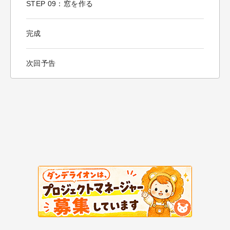
STEP 09：窓を作る
完成
次回予告