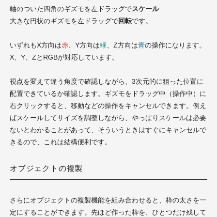
軸のついた四角のギズモを左ドラッグで
スケール
大きな円状のギズモを左ドラッグで
回転
です。
いずれもX方向は
赤
、Y方向は
緑
、Z方向は
青
の操作になります。
X、Y、ZとRGBが対応しています。
視点を変えて違う角度で確認しながら、3次元的に狙った位置に
配置できているか確認します。ギズモをドラッグ中（操作中）に
右クリックすると、移動などの操作をキャンセルできます。例え
ばスケールしてサイズを調整しながら、やっぱりスケールは必要
ないとわかることがあって、そういうときはすぐにキャンセルで
きるので、これは結構便利です。
オブジェクトの複製
さらにオブジェクトの複製機能を組み合わせると、枠の太さを一
定にすることができます。先ほど作った枠を、ひとつだけ残して