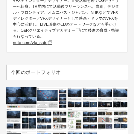
VFXディレクター／デザイナー。音楽活動を経てCGデザイナ
ーへ転身。TV局内にて活動後フリーランスへ。白組、デジタ
ル・フロンティア、オムニバス・ジャパン、NHKなどでVFX
ディレクター／VFXデザイナーとして映画・ドラマのVFXを
中心に活動し、LIVE映像やCDのアートワークなども手がけ
る。
C&Rクリエイティブアカデミー
にて後進の育成・指導
も行なっている。
note.com/vfx_sato
今回のポートフォリオ