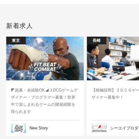
新着求人
東京
長崎
◤急募・未経験OK◢３DCGゲームデ
【積極採用】３ＤＣＧゲ
ザイナー・プログラマー募集！世界
ザイナー募集中！
中で楽しまれるゲームの開発経験を
得られます
New Story
シーエイプロダ