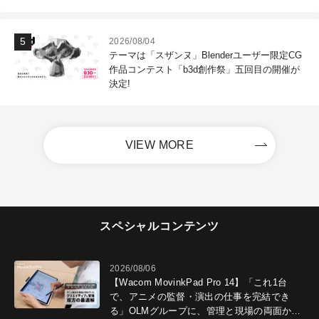
2026/08/04
テーマは「スザンヌ」Blenderユーザー限定CG
作品コンテスト「b3d創作祭」五回目の開催が
決定!
VIEW MORE
スペシャルコンテンツ
2026/08/06
【Wacom MovinkPad Pro 14】「これ1台
で、アニメの監督・演出の仕事を完結でき
る」OLMグループに、管理と現場の両面から