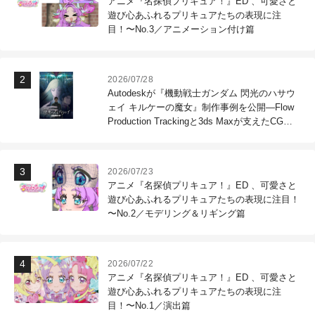
アニメ『名探偵プリキュア！』ED 、可愛さと
遊び心あふれるプリキュアたちの表現に注
目！〜No.3／アニメーション付け篇
2026/07/28
Autodeskが『機動戦士ガンダム 閃光のハサウ
ェイ キルケーの魔女』制作事例を公開―Flow
Production Trackingと3ds Maxが支えたCG制
作現場
2026/07/23
アニメ『名探偵プリキュア！』ED 、可愛さと
遊び心あふれるプリキュアたちの表現に注目！
〜No.2／モデリング＆リギング篇
2026/07/22
アニメ『名探偵プリキュア！』ED 、可愛さと
遊び心あふれるプリキュアたちの表現に注
目！〜No.1／演出篇