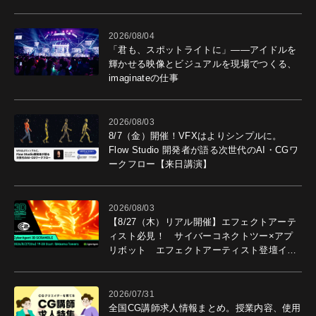
導入効果を聞いた
2026/08/04
「君も、スポットライトに」――アイドルを
輝かせる映像とビジュアルを現場でつくる、
imaginateの仕事
2026/08/03
8/7（金）開催！VFXはよりシンプルに。
Flow Studio 開発者が語る次世代のAI・CGワ
ークフロー【来日講演】
2026/08/03
【8/27（木）リアル開催】エフェクトアーテ
ィスト必見！ サイバーコネクトツー×アプ
リボット エフェクトアーティスト登壇イベ
ントを開催！－サイバーエージェント
2026/07/31
全国CG講師求人情報まとめ。授業内容、使用