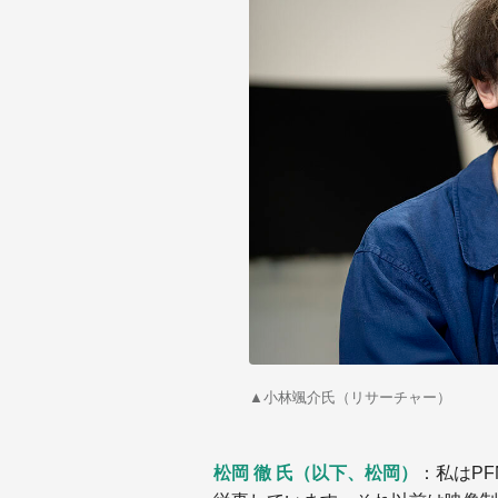
▲
小林颯介氏（リサーチャー）
松岡 徹 氏（以下、松岡）
：私はP