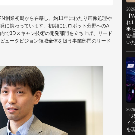
2026
【W
FN創業初期から在籍し、約11年にわたり画像処理や
れ
発に携わっています。初期にはロボット分野へのAI
事
内で3Dスキャン技術の開発部門を立ち上げ、リード
管
ピュータビジョン領域全体を扱う事業部門のリード
い
2026
「
イ
を現