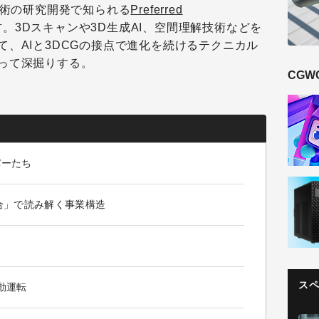
技術の研究開発で知られる
Preferred
材。3Dスキャンや3D生成AI、空間理解技術などを
、AIと3DCGの接点で進化を続けるテクニカル
って深掘りする。
CGW
バーたち
合」で読み解く事業構造
ス
動運転