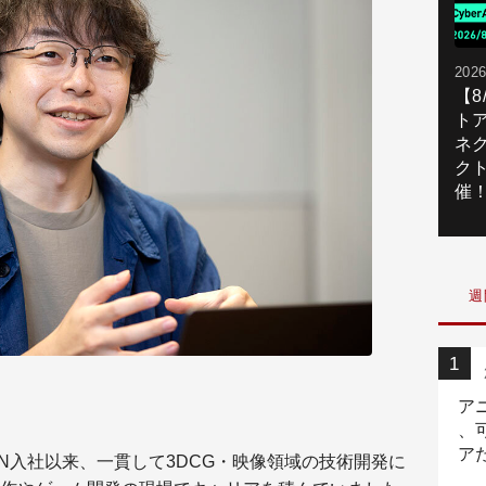
2026
【
ト
ネ
ク
催
週
ア
、
ア
FN入社以来、一貫して3DCG・映像領域の技術開発に
ニ