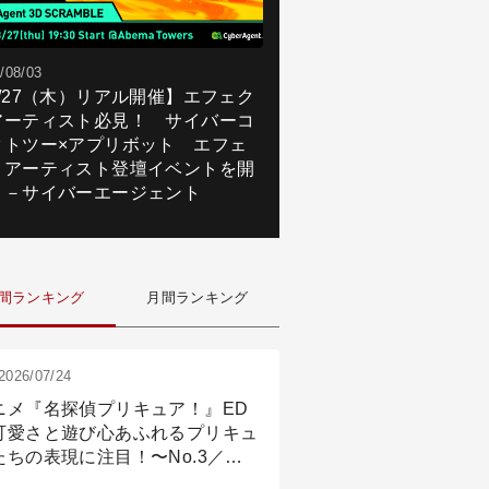
/08/03
8/27（木）リアル開催】エフェク
アーティスト必見！ サイバーコ
クトツー×アプリボット エフェ
トアーティスト登壇イベントを開
！－サイバーエージェント
間ランキング
月間ランキング
2026/07/24
ニメ『名探偵プリキュア！』ED
可愛さと遊び心あふれるプリキュ
たちの表現に注目！〜No.3／ア
メーション付け篇