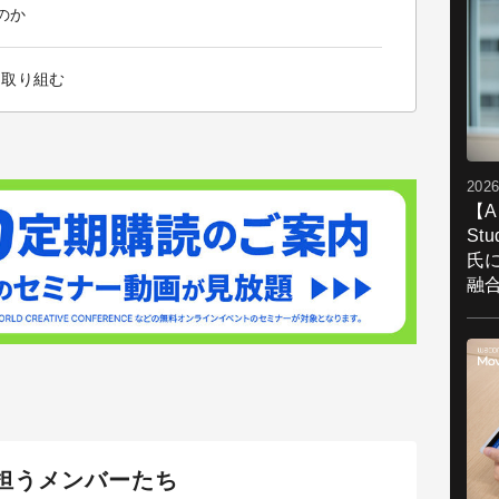
のか
ら取り組む
2026
【A
St
氏
融
を担うメンバーたち