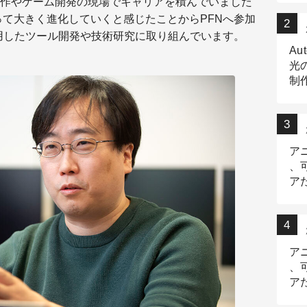
作やゲーム開発の現場でキャリアを積んでいました
って大きく進化していくと感じたことからPFNへ参加
用したツール開発や技術研究に取り組んでいます。
Au
光
制作
Tr
作
ア
、
ア
デ
ア
、
ア
出