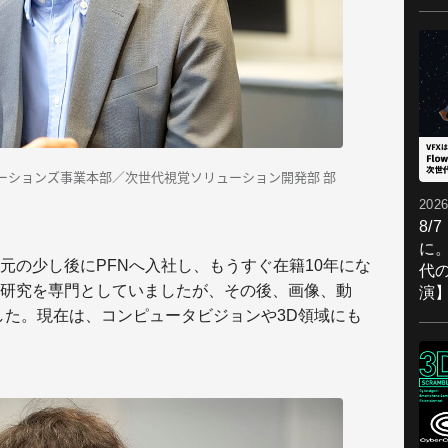
ーションズ事業本部／次世代視覚ソリューション開発部 部
2026
8/
に。
元の少し後にPFNへ入社し、もうすぐ在籍10年にな
代
研究を専門としていましたが、その後、画像、動
演
した。現在は、コンピュータビジョンや3D領域にも