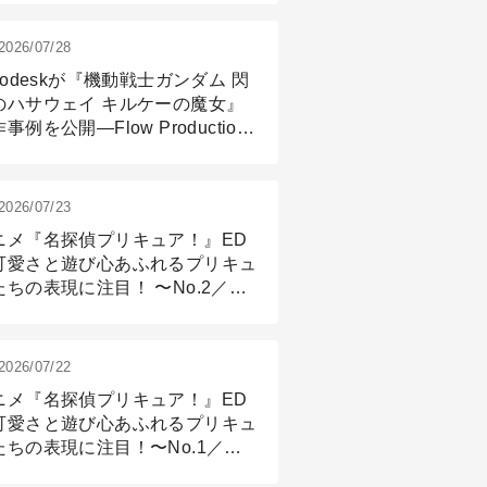
2026/07/28
todeskが『機動戦士ガンダム 閃
のハサウェイ キルケーの魔女』
事例を公開―Flow Production
ackingと3ds Maxが支えたCG制
現場
2026/07/23
ニメ『名探偵プリキュア！』ED
可愛さと遊び心あふれるプリキュ
たちの表現に注目！ 〜No.2／モ
リング＆リギング篇
2026/07/22
ニメ『名探偵プリキュア！』ED
可愛さと遊び心あふれるプリキュ
たちの表現に注目！〜No.1／演
篇