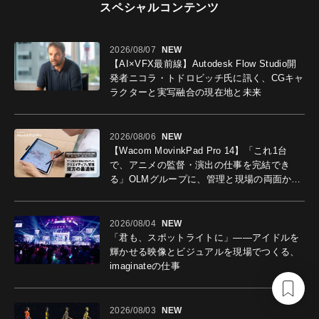
スペシャルコンテンツ
2026/08/07
NEW
【AI×VFX最前線】Autodesk Flow Studio開
発者ニコラ・トドロビッチ氏に訊く、CGキャ
ラクターと実写融合の現在地と未来
2026/08/06
NEW
【Wacom MovinkPad Pro 14】「これ1台
で、アニメの監督・演出の仕事を完結でき
る」OLMグループに、管理と現場の両面から
導入効果を聞いた
2026/08/04
NEW
「君も、スポットライトに」――アイドルを
輝かせる映像とビジュアルを現場でつくる、
imaginateの仕事
2026/08/03
NEW