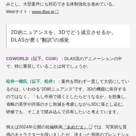
みとし、大型案件にも対応できる体制強化を進めている。
Webサイト：
www.dlas.jp
2D的ニュアンスを、3Dでどう成立させるか。
DLASが磨く“翻訳”の感覚
CGWORLD（以下、CGW）
：DLAS流のアニメーションの中
で、特に重視していることは何でしょうか。
松井一樹氏（以下、松井）
：案件を問わず一貫して大切にしてい
るのは、いわゆる“2D的ニュアンス”です。3Dの機能に依存する
のではなく、「もし作画で描くとしたらどうなるか」を想像し、
省略の美学や誇張のさじ加減を考慮しながら3Dに落とし込む。
研修でも、そこまで踏み込んで共有したいと考えています。
例えば2024年公開の短編映画
『あめだま』
では、写実的な質
感のキャラクターを扱いましたが、決まった形状のブレンドシェ