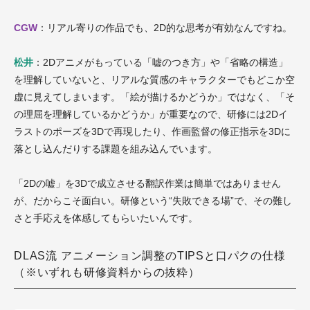
CGW
：リアル寄りの作品でも、2D的な思考が有効なんですね。
松井
：2Dアニメがもっている「嘘のつき方」や「省略の構造」
を理解していないと、リアルな質感のキャラクターでもどこか空
虚に見えてしまいます。「絵が描けるかどうか」ではなく、「そ
の理屈を理解しているかどうか」が重要なので、研修には2Dイ
ラストのポーズを3Dで再現したり、作画監督の修正指示を3Dに
落とし込んだりする課題を組み込んでいます。
「2Dの嘘」を3Dで成立させる翻訳作業は簡単ではありません
が、だからこそ面白い。研修という“失敗できる場”で、その難し
さと手応えを体感してもらいたいんです。
DLAS流 アニメーション調整のTIPSと口パクの仕様
（※いずれも研修資料からの抜粋）