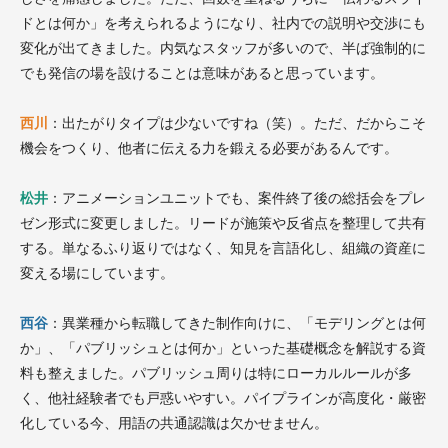
ドとは何か」を考えられるようになり、社内での説明や交渉にも
変化が出てきました。内気なスタッフが多いので、半ば強制的に
でも発信の場を設けることは意味があると思っています。
西川
：出たがりタイプは少ないですね（笑）。ただ、だからこそ
機会をつくり、他者に伝える力を鍛える必要があるんです。
松井
：アニメーションユニットでも、案件終了後の総括会をプレ
ゼン形式に変更しました。リードが施策や反省点を整理して共有
する。単なるふり返りではなく、知見を言語化し、組織の資産に
変える場にしています。
西谷
：異業種から転職してきた制作向けに、「モデリングとは何
か」、「パブリッシュとは何か」といった基礎概念を解説する資
料も整えました。パブリッシュ周りは特にローカルルールが多
く、他社経験者でも戸惑いやすい。パイプラインが高度化・厳密
化している今、用語の共通認識は欠かせません。