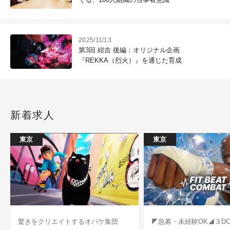
2025/11/13
第3回 紺吉 後編：オリジナル企画
『REKKA（烈火）』を通じた育成
新着求人
東京
東京
驚きをクリエイトするオバケ集団
◤急募・未経験OK◢３D