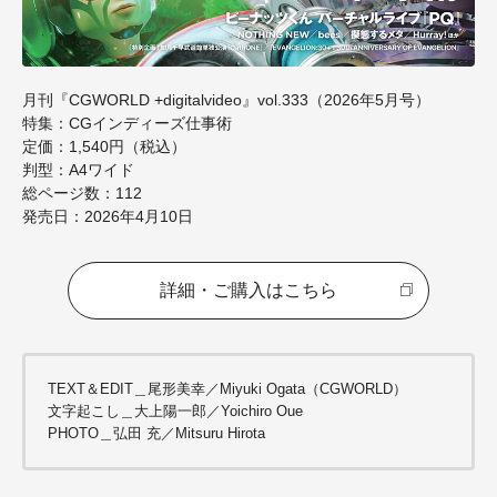
月刊『CGWORLD +digitalvideo』vol.333（2026年5月号）
特集：
CG
インディーズ仕事術
定価：
1,540
円（税込）
判型：
A4
ワイド
総ページ数：
112
発売日：
2026
年
4
月
10
日
詳細・ご購入はこちら
TEXT＆EDIT＿尾形美幸／Miyuki Ogata（CGWORLD）
文字起こし＿大上陽一郎／Yoichiro Oue
PHOTO＿弘田 充／Mitsuru Hirota