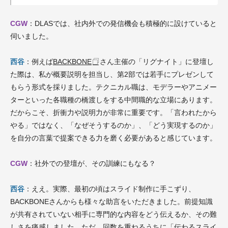
CGW
：DLASでは、社内外での発信機会も積極的に設けていると
伺いました。
西谷
：例えば
BACKBONE
さん主催の「リグナイト」に登壇し
た際は、私が概要説明を担当し、第2部では若手にプレゼンして
もらう形式を採りました。テクニカル職は、モデラーやアニメー
ターといった各職種の橋渡しをする中間職的な立場にあります。
だからこそ、折衝力や説明力が非常に重要です。「言われたから
やる」ではなく、「なぜそうするのか」、「どう実現するのか」
を自分の言葉で提案できる力を磨く必要があると感じています。
CGW
：社外での登壇が、その訓練にもなる？
西谷
：ええ。実際、最初の頃はスライド制作に手こずり、
BACKBONEさんからも様々な助言をいただきました。前提知識
が共有されていない相手に専門的な内容をどう伝えるか、その難
しさを痛感しました。ただ、回数を重ねるうちに「伝わるスライ