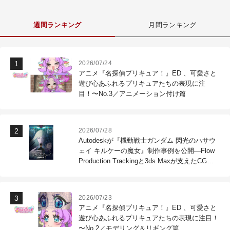
週間ランキング
月間ランキング
2026/07/24
アニメ『名探偵プリキュア！』ED 、可愛さと
遊び心あふれるプリキュアたちの表現に注
目！〜No.3／アニメーション付け篇
2026/07/28
Autodeskが『機動戦士ガンダム 閃光のハサウ
ェイ キルケーの魔女』制作事例を公開―Flow
Production Trackingと3ds Maxが支えたCG制
作現場
2026/07/23
アニメ『名探偵プリキュア！』ED 、可愛さと
遊び心あふれるプリキュアたちの表現に注目！
〜No.2／モデリング＆リギング篇