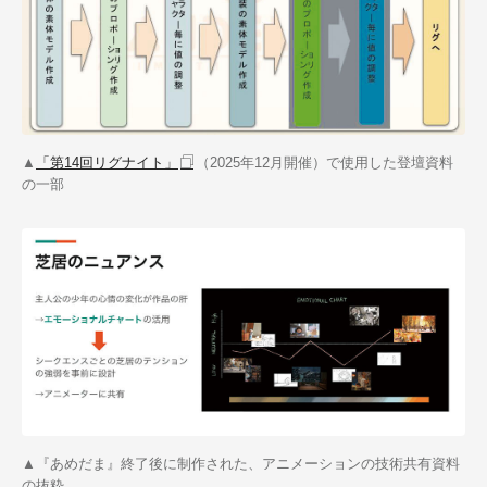
▲
「第
14
回リグナイト」
（
2025
年
12
月開催）で使用した登壇資料
の一部
▲
『あめだま』終了後に制作された、アニメーションの技術共有資料
の抜粋