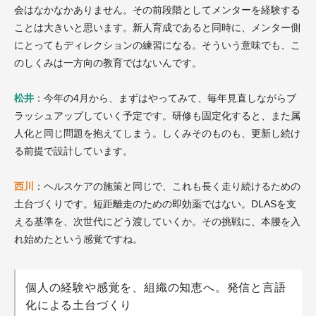
会はなかなかありません。その前段階としてメンターを経験する
ことは大きいと思います。新人育成であると同時に、メンター側
にとってもディレクションの練習になる。そういう意味でも、こ
のしくみは一方向の教育ではないんです。
松井
：今年の4月から、まずはやってみて、毎年見直しながらブ
ラッシュアップしていく予定です。研修も固定化すると、また属
人化と同じ問題を抱えてしまう。しくみそのものも、更新し続け
る前提で設計しています。
西川
：ヘルスケアの施策と同じで、これも長く走り続けるための
土台づくりです。短距離走のための即効薬ではない。DLASを支
える基準を、次世代にどう渡していくか。その挑戦に、本腰を入
れ始めたという感覚ですね。
個人の経験や感覚を、組織の知恵へ。発信と言語
化による土台づくり