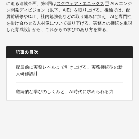
に迫る連載企画、第
8
回は
スクウェア・エニックス
AI
＆エンジ
ン開発ディビジョン（以下、
AIE
）を取り上げる。後編では、配
属前研修や
OJT
、社内勉強会などの取り組みに加え、
AI
と専門性
を掛け合わせる人材像について掘り下げる。実務との接続を重視
した育成設計から、これからの学びのあり方を探る。
記事の目次
配属前に実務レベルまで引き上げる、実務接続型の新
人研修設計
継続的な学びのしくみと、AI時代に求められる力