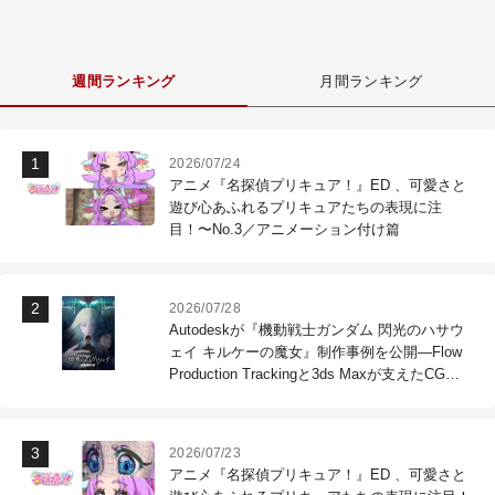
週間ランキング
月間ランキング
2026/07/24
アニメ『名探偵プリキュア！』ED 、可愛さと
遊び心あふれるプリキュアたちの表現に注
目！〜No.3／アニメーション付け篇
2026/07/28
Autodeskが『機動戦士ガンダム 閃光のハサウ
ェイ キルケーの魔女』制作事例を公開―Flow
Production Trackingと3ds Maxが支えたCG制
作現場
2026/07/23
アニメ『名探偵プリキュア！』ED 、可愛さと