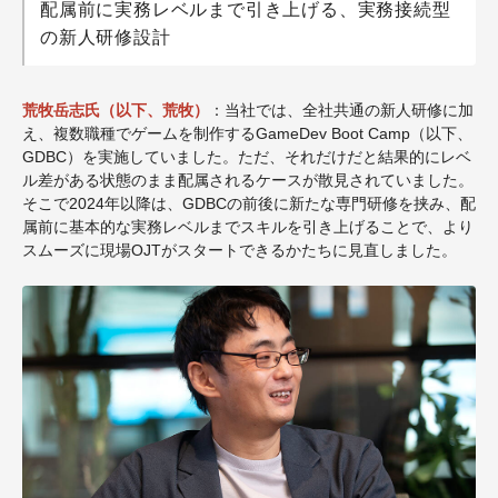
配属前に実務レベルまで引き上げる、実務接続型
の新人研修設計
荒牧岳志氏（以下、荒牧）
：当社では、全社共通の新人研修に加
え、複数職種でゲームを制作する
GameDev Boot Camp
（以下、
GDBC
）を実施していました。ただ、それだけだと結果的にレベ
ル差がある状態のまま配属されるケースが散見されていました。
そこで
2024
年以降は、
GDBC
の前後に新たな専門研修を挟み、配
属前に基本的な実務レベルまでスキルを引き上げることで、より
スムーズに現場
OJT
がスタートできるかたちに見直しました。