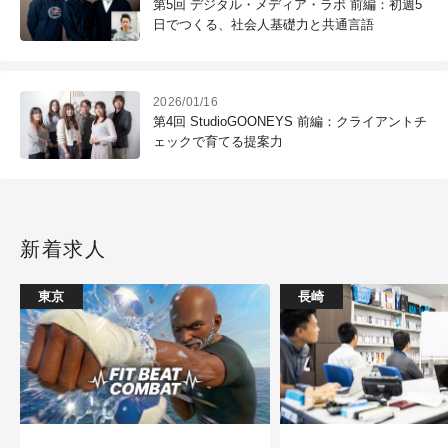
第5回 デジタル・メディア・ラボ 前編：初週5
日でつくる、社会人基礎力と共通言語
2026/01/16
第4回 StudioGOONEYS 前編：クライアントチ
ェックで育てる提案力
新着求人
東京
長崎