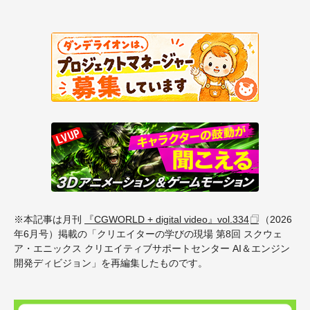
※
本記事は月刊
『
CGWORLD + digital video
』
vol.334
（
2026
年
6
月号）掲載の「クリエイターの学びの現場
第
8
回
スクウェ
ア・エニックス
クリエイティブサポートセンター
AI
＆エンジン
開発ディビジョン」を再編集したものです。