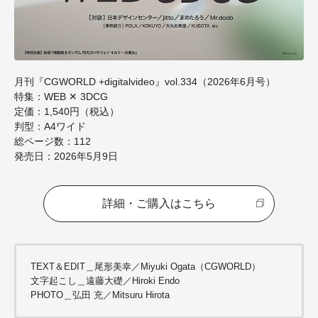
月刊『CGWORLD +digitalvideo』vol.334（2026年6月号）
特集：
WEB
✕
3DCG
定価：
1,540
円（税込）
判型：
A4
ワイド
総ページ数：
112
発売日：
2026
年
5
月
9
日
詳細・ご購入はこちら
TEXT＆EDIT＿尾形美幸／Miyuki Ogata（CGWORLD）
文字起こし＿遠藤大礎／Hiroki Endo
PHOTO＿弘田 充／Mitsuru Hirota