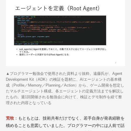
▲
プログラマー勉強会で使用された資料より抜粋。遠藤氏が、
Agent
Development Kit
（
ADK
）の検証を題材に、
AI
エージェントの基本構
成（
Profile
／
Memory
／
Planning
／
Action
）から、ゲーム開発を想定し
たマルチエージェント構成、各エージェントの定義方法までを解説し
たもの。週
1
回開催される勉強会に向けて、検証とデモ制作を経て整
理された内容となっている
荒牧
：もともとは、技術共有だけでなく、若手自身が発表経験を
積めることも意図していました。プログラマーの中には人前で話