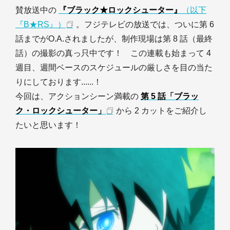
賛放送中の
『ブラック★ロックシューター』
（以下
『B★RS』）
。フジテレビの放送では、ついに第 6
話までがO.A.されましたが、制作現場は第 8 話（最終
話）の撮影の真っ只中です！ この連載も始まって 4
週目、週間ベースのスケジュールの厳しさを目の当た
りにしております......！
今回は、アクションシーン満載の
第 5 話「ブラッ
ク・ロックシューター」
から 2 カットをご紹介し
たいと思います！