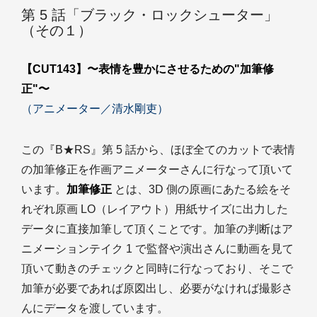
第 5 話「ブラック・ロックシューター」
（その１）
【CUT143】〜表情を豊かにさせるための"加筆修
正"〜
（アニメーター／清水剛吏）
この『B★RS』第 5 話から、ほぼ全てのカットで表情
の加筆修正を作画アニメーターさんに行なって頂いて
います。
加筆修正
とは、3D 側の原画にあたる絵をそ
れぞれ原画 LO（レイアウト）用紙サイズに出力した
データに直接加筆して頂くことです。加筆の判断はア
ニメーションテイク 1 で監督や演出さんに動画を見て
頂いて動きのチェックと同時に行なっており、そこで
加筆が必要であれば原図出し、必要がなければ撮影さ
んにデータを渡しています。