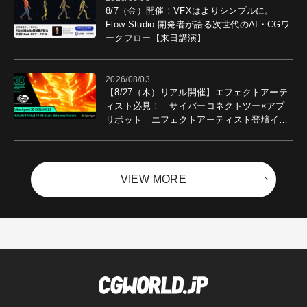
8/7（金）開催！VFXはよりシンプルに。
Flow Studio 開発者が語る次世代のAI・CGワ
ークフロー【来日講演】
2026/08/03
【8/27（木）リアル開催】エフェクトアーテ
ィスト必見！ サイバーコネクトツー×アプ
リボット エフェクトアーティスト登壇イベ
ントを開催！－サイバーエージェント
VIEW MORE