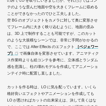
のみで LO を取りにいきましたが、それだけではコン
テのような歪んだ地面や空を大きくフレームに収める
ことができなかったのでひと工夫しました。
空 BG のオブジェクトをカメラに対して奥に変形させ
てフレーム内に大きく映り込むように、地面の歪み
は、3D 上で制作することも可能ですが、このカット
のような大規模なシーンでは、非常に手間がかかるの
で、ここでは After Effects のエフェクト
［ベジェワー
プ］
で画像自体を変形させています。アニマティク
ス作業時よりも絵コンテを参考に、立体感とランダム
感を意識し、柱の壊れモデルを作成してアニメーショ
ンテイク時に配置し直しました。
カットを作る時は、LO に気を配っています。いくら
格好良いエフェクトやアニメーションを作成しても
LO が悪ければカットの出来栄えは、決して良くはな