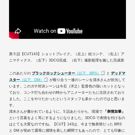
第 5 話【CUT143】ショットブレイク。（左上）絵コンテ、（右上）ア
ニマティクス、（左下）3DCG完成、（右下）撮影処理を施した完成形
このあたりの
ブラックロックシューター
（以下、BRS）
と
デッドマ
スター
（以下、DM）
が殴り合う一連のシーンを清水さんが担当して
います。このガチ対決シーンは今石（洋之）監督色の強いカットとなっ
ており、コンテ打ち合わせの時からアニメーターたちに注目されており
ました。ここをやりたかったというスタッフも多かったのではと思いま
す。
清水さんが書かれているように、5 話あたりから、現場で
「表情加筆」
という言葉をよく耳にするようになりました。3DCG で表情を付けるの
はとても大変なのですね。【CUT】143は、今まで無表情だった BRS
と DM が初めて露骨に感情を表した瞬間でもあったので、とても印象に