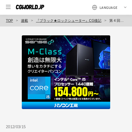
TOP
連載
『ブラック★ロックシューター』CG後記
第 4 回：3DCGと作画を極限まで融合させる
2012/03/15