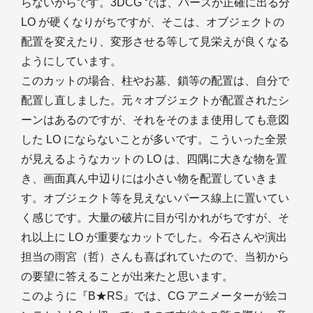
らないからです。3DCG では、パースが正確に出る分
LO が硬くなりがちですが、そこは、オブジェクトの
配置を変えたり、変形させる等して見栄えが良くなる
ようにしています。
このカットの場合、柱やお墓、鎖等の配置は、自分で
配置し直しました。元々オブジェクトが配置されたシ
ーンはあるのですが、それをそのまま使用しても意図
した LO にならないことが多いです。こういった全景
が見えるようなカットの LO は、四隅に大きな物を置
き、画面真ん中辺りには小さい物を配置していきま
す。オブジェクト等を見えないパース線上に置いてい
く感じです。大量の破片に目が引かれがちですが、そ
れ以上に LO が重要なカットでした。今石さんや演出
担当の雨宮（哲）さんも喜ばれていたので、当初から
の要望に答えることが出来たと思います。
このように『B★RS』では、CG アニメーターが絵コ