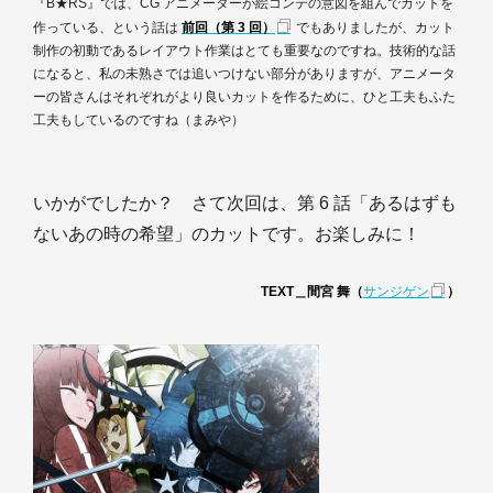
『B★RS』では、CG アニメーターが絵コンテの意図を組んでカットを
作っている、という話は
前回（第 3 回）
でもありましたが、カット
制作の初動であるレイアウト作業はとても重要なのですね。技術的な話
になると、私の未熟さでは追いつけない部分がありますが、アニメータ
ーの皆さんはそれぞれがより良いカットを作るために、ひと工夫もふた
工夫もしているのですね（まみや）
いかがでしたか？ さて次回は、第 6 話「あるはずも
ないあの時の希望」のカットです。お楽しみに！
TEXT＿間宮 舞（
サンジゲン
）