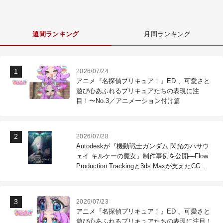
週間ランキング
月間ランキング
2026/07/24
アニメ『名探偵プリキュア！』ED 、可愛さと
遊び心あふれるプリキュアたちの表現に注
目！〜No.3／アニメーション付け篇
2026/07/28
Autodeskが『機動戦士ガンダム 閃光のハサウ
ェイ キルケーの魔女』制作事例を公開―Flow
Production Trackingと3ds Maxが支えたCG制
作現場
2026/07/23
アニメ『名探偵プリキュア！』ED 、可愛さと
遊び心あふれるプリキュアたちの表現に注目！