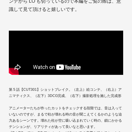
ンテから LO も切っているので本編をご覧の際は、意
識して見て頂けると嬉しいです。
第 5 話【CUT301】ショットブレイク。（左上）絵コンテ、（右上）ア
ニマティクス、（左下）3DCG完成、（右下）撮影処理を施した完成形
アニメーターたちが作ったカットをチェックする段階では、音は入って
いないのですが、まるで柱が壊れる時の音が聞こえてくるかのような迫
力あるシーンです。壊れた柱が空に吸い込まれていく時の、鎖にかかる
テンションが、リアリティがあって良いなと思います。