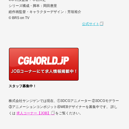
シリーズ構成・脚本：岡田麿里
総作画監督・キャラクターデザイン：芳垣裕介
© BRS on TV
公式サイト
スタッフ募集中！
株式会社サンジゲンでは現在、①3DCGアニメーター ②3DCGモデラー
③アニメーションコンポジット④WEBデザイナーを募集中です。 詳し
くは
求人コーナー【JOB】
をご覧ください。