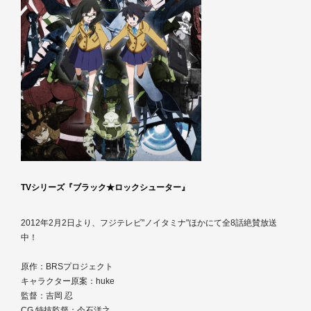
TVシリーズ『ブラック★ロックシューター』
2012年2月2日より、フジテレビ"ノイタミナ"ほかにて全8話絶賛放送
中！
原作：BRSプロジェクト
キャラクター原案：huke
監督：吉岡 忍
CG 特技監督：今石洋之