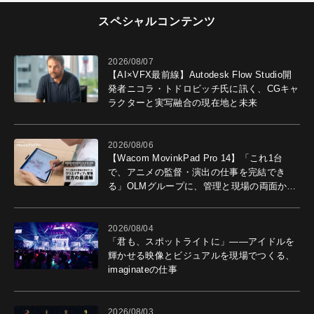
スペシャルコンテンツ
2026/08/07
【AI×VFX最前線】Autodesk Flow Studio開
発者ニコラ・トドロビッチ氏に訊く、CGキャ
ラクターと実写融合の現在地と未来
2026/08/06
【Wacom MovinkPad Pro 14】「これ1台
で、アニメの監督・演出の仕事を完結でき
る」OLMグループに、管理と現場の両面から
導入効果を聞いた
2026/08/04
「君も、スポットライトに」――アイドルを
輝かせる映像とビジュアルを現場でつくる、
imaginateの仕事
2026/08/03