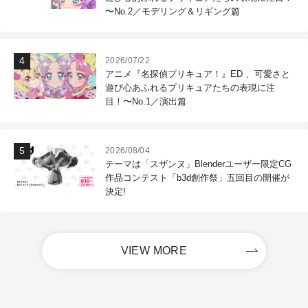
〜No.2／モデリング＆リギング篇
2026/07/22
アニメ『名探偵プリキュア！』ED 、可愛さと
遊び心あふれるプリキュアたちの表現に注
目！〜No.1／演出篇
2026/08/04
テーマは「スザンヌ」Blenderユーザー限定CG
作品コンテスト「b3d創作祭」五回目の開催が
決定!
VIEW MORE