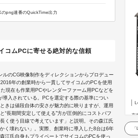
：4Kのpng連番のQuickTime出力
イコムPCに寄せる絶対的な信頼
ンルのCG映像制作をディレクションからプロデュー
同社は2016年の創業時から一貫してサイコムのPCを使用
した現在も作業用PCやレンダーファーム用PCなどを
Cが導入されている。PCを選定する際の基準につい
L
ときは値段自体の安さが魅力的に映りますが、運用
と“長期間安定して使える”方が圧倒的にコストパフ
高
長く使う目線で考えています」と説明。その森江氏
特
で
「L
にかく壊れない」。実際、創業時に導入した8台は6年
保
森江氏自身もプライベートでサイコムのPCを使っ