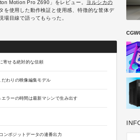
 Motion Pro Z690」をレビュー。
ヨルシカの
タを使用した動作検証と使用感、特徴的な筐体デ
現場目線で語ってもらった。
CGW
に寄せる絶対的な信頼
こだわりの映像編集モデル
＆エラーの時間は最新マシンで生み出す
INF
2021：3Kコンポジットデータの連番出力