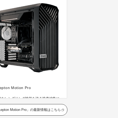
epton Motion Pro
速なレンダリング性能を誇る映像編集に
化したミドルタワー型モデル。高負荷時
の安定性と静音性も両立し、拡張性も確
epton Motion Pro」の最新情報はこちら
。現場の即戦力としてクリエイターをバ