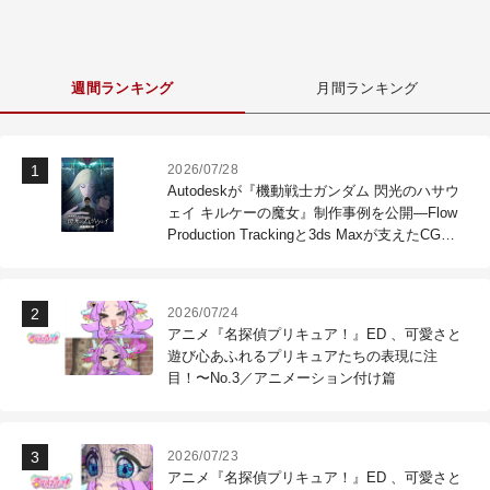
週間ランキング
月間ランキング
2026/07/28
Autodeskが『機動戦士ガンダム 閃光のハサウ
ェイ キルケーの魔女』制作事例を公開―Flow
Production Trackingと3ds Maxが支えたCG制
作現場
2026/07/24
アニメ『名探偵プリキュア！』ED 、可愛さと
遊び心あふれるプリキュアたちの表現に注
目！〜No.3／アニメーション付け篇
2026/07/23
アニメ『名探偵プリキュア！』ED 、可愛さと