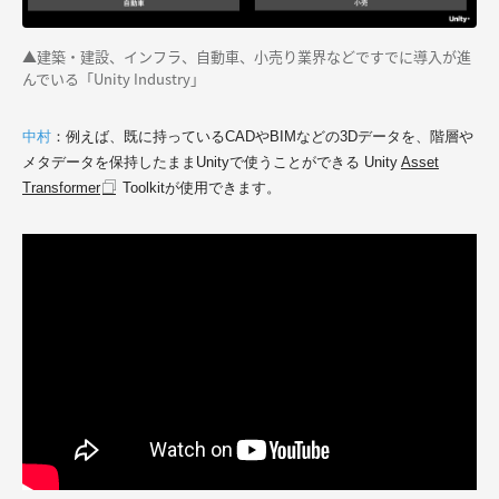
▲建築・建設、インフラ、自動車、小売り業界などですでに導入が進
んでいる「Unity Industry」
中村
：
例えば、既に持っているCADやBIMなどの3Dデータを、階層や
メタデータを保持したままUnityで使うことができる Unity
Asset
Transformer
Toolkitが使用できます。