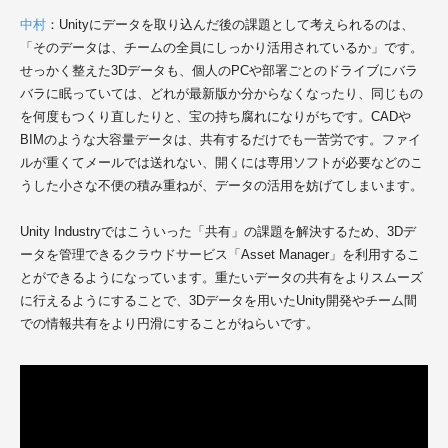
中村
：Unityにデータを取り込んだ後の課題として考えられるのは、
「そのデータは、チームの全員にしっかり活用されているか」です。
せっかく整えた3Dデータも、個人のPCや部署ごとのドライブにバラ
バラに眠っていては、どれが最新版か分からなくなったり、同じもの
を何度もつくり直したりと、宝の持ち腐れになりがちです。CADや
BIMのような大容量データは、共有するだけでも一苦労です。ファイ
ルが重くてメールでは送れない、開くには専用ソフトが必要などのこ
うした小さな不便の積み重ねが、データの活用を妨げてしまいます。
Unity Industryではこういった「共有」の課題を解決するため、3Dデ
ータを管理できるクラウドサービス「Asset Manager」を利用するこ
とができるようになっています。重たいデータの共有をよりスムーズ
に行えるようにすることで、3Dデータを用いたUnity開発やチーム間
での情報共有をより円滑にすることがねらいです。