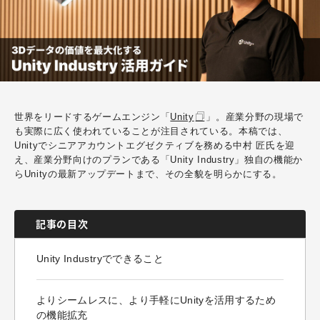
世界をリードするゲームエンジン「
Unity
」。産業分野の現場で
も実際に広く使われていることが注目されている
。本稿では、
Unityで
シニアアカウントエグゼクティブ
を務める中村 匠氏を迎
え、産業分野向けのプランである「Unity Industry」独自の機能か
らUnityの最新アップデートまで、その全貌を明らかにする。
記事の目次
Unity Industryでできること
よりシームレスに、より手軽にUnityを活用するため
の機能拡充