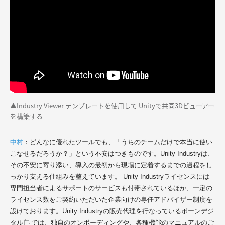
▲Industry Viewer テンプレートを使用して Unityで共同3Dビューアー
を構築する
中村
：
どんなに優れたツールでも、「うちのチームだけで本当に使い
こなせるだろうか？」という不安はつきものです。Unity Industryは、
その不安に寄り添い、導入の最初から現場に定着するまでの過程をし
っかり支える仕組みを整えています。
Unity Industryライセンスには
専門担当者によるサポートのサービスも付帯されているほか、一定の
ライセンス数をご契約いただいた企業向けの専任アドバイザー制度を
設けております。Unity Industryの
販売代理を行なっている
ボーンデジ
タル
では、独自のオンボーディングや、各種機能のマニュアルのご