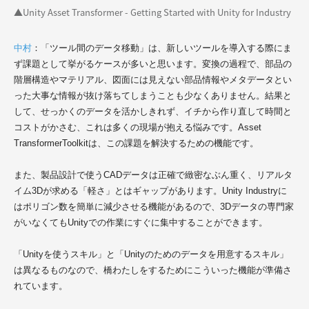
▲Unity Asset Transformer - Getting Started with Unity for Industry
中村
：「ツール間のデータ移動」は、新しいツールを導入する際にま
ず課題として挙がるケースが多いと思います。変換の過程で、部品の
階層構造やマテリアル、図面には見えない部品情報やメタデータとい
った大事な情報が抜け落ちてしまうことも少なくありません。結果と
して、せっかくのデータを活かしきれず、イチから作り直して時間と
コストがかさむ、これは多くの現場が抱える悩みです。Asset
TransformerToolkitは、この課題を解決するための機能です。
また、製品設計で使うCADデータは正確で緻密なぶん重く、リアルタ
イム3Dが求める「軽さ」とはギャップがあります。Unity Industryに
はポリゴン数を簡単に減少させる機能があるので、3Dデータの専門家
がいなくてもUnityでの作業にすぐに集中することができます。
「Unityを使うスキル」と「Unityのためのデータを用意するスキル」
は異なるものなので、橋わたしをするためにこういった機能が準備さ
れています。