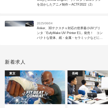
を活かしたアニメ制作～ACTF2022（2）
2025/06/04
Anker、3Dテクスチャ対応の世界最小UVプリ
ンタ「EufyMake UV Printer E1」発売！ コン
パクトな筐体、紙・金属・セラミックなどにプ
リント可能
新着求人
東京
長崎