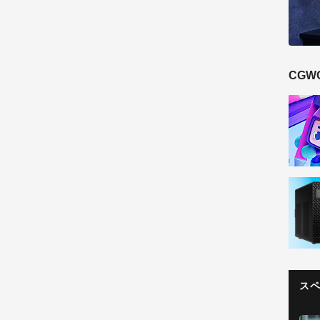
CGW
ス