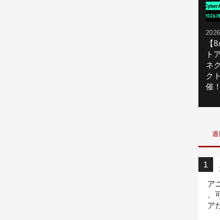
2026
【
ト
ネ
ク
催
週
ア
、
ア
ニ