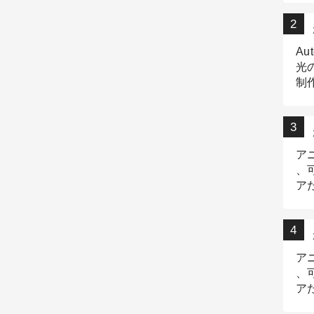
Au
光
制作
Tr
作
ア
、
ア
デ
ア
、
ア
出