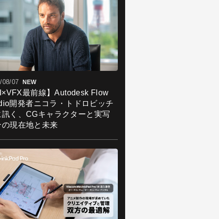
/08/07
NEW
I×VFX最前線】Autodesk Flow
udio開発者ニコラ・トドロビッチ
に訊く、CGキャラクターと実写
合の現在地と未来