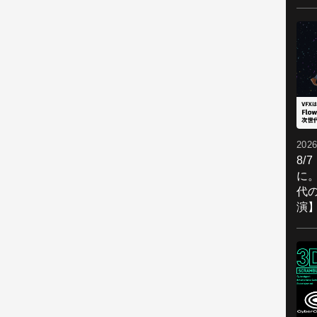
2026
8/
に。
代
演