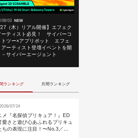
/08/03
NEW
8/27（木）リアル開催】エフェク
アーティスト必見！ サイバーコ
クトツー×アプリボット エフェ
トアーティスト登壇イベントを開
！－サイバーエージェント
間ランキング
月間ランキング
2026/07/24
ニメ『名探偵プリキュア！』ED
可愛さと遊び心あふれるプリキュ
たちの表現に注目！〜No.3／ア
メーション付け篇