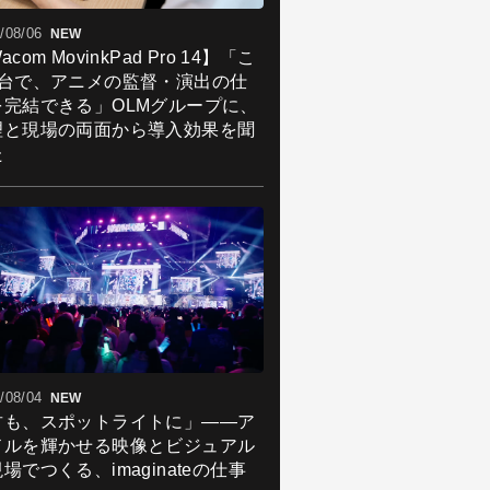
/08/06
NEW
acom MovinkPad Pro 14】「こ
1台で、アニメの監督・演出の仕
を完結できる」OLMグループに、
理と現場の両面から導入効果を聞
た
/08/04
NEW
君も、スポットライトに」――ア
ドルを輝かせる映像とビジュアル
場でつくる、imaginateの仕事