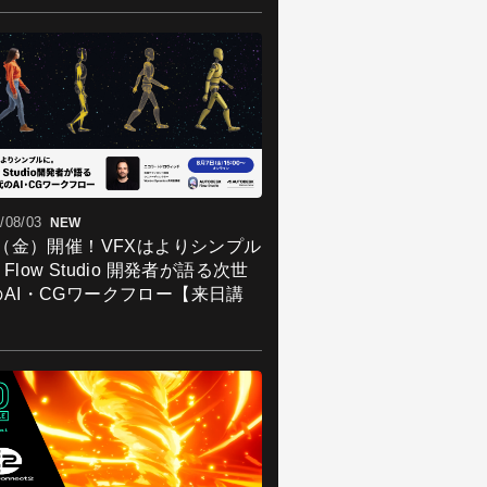
/08/03
NEW
7（金）開催！VFXはよりシンプル
Flow Studio 開発者が語る次世
のAI・CGワークフロー【来日講
】