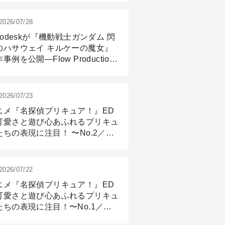
2026/07/28
todeskが『機動戦士ガンダム 閃
のハサウェイ キルケーの魔女』
事例を公開―Flow Production
ackingと3ds Maxが支えたCG制
現場
2026/07/23
ニメ『名探偵プリキュア！』ED
可愛さと遊び心あふれるプリキュ
たちの表現に注目！ 〜No.2／モ
リング＆リギング篇
2026/07/22
ニメ『名探偵プリキュア！』ED
可愛さと遊び心あふれるプリキュ
たちの表現に注目！〜No.1／演
篇