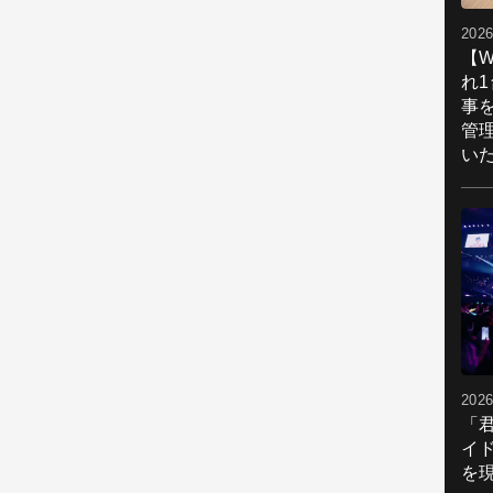
2026
【W
れ
事
管
い
2026
「
イ
を現