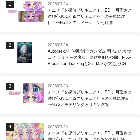
2026/07/24
アニメ『名探偵プリキュア！』ED 、可愛さと
遊び心あふれるプリキュアたちの表現に注
目！〜No.3／アニメーション付け篇
2026/07/28
Autodeskが『機動戦士ガンダム 閃光のハサウ
ェイ キルケーの魔女』制作事例を公開―Flow
Production Trackingと3ds Maxが支えたCG制
作現場
2026/07/23
アニメ『名探偵プリキュア！』ED 、可愛さと
遊び心あふれるプリキュアたちの表現に注目！
〜No.2／モデリング＆リギング篇
2026/07/22
アニメ『名探偵プリキュア！』ED 、可愛さと
遊び心あふれるプリキュアたちの表現に注