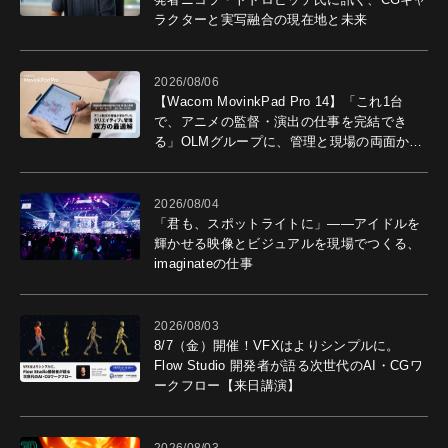
ラクターと実写融合の現在地と未来
2026/08/06
【Wacom MovinkPad Pro 14】「これ1台
で、アニメの監督・演出の仕事を完結でき
る」OLMグループに、管理と現場の両面から
導入効果を聞いた
2026/08/04
「君も、スポットライトに」――アイドルを
輝かせる映像とビジュアルを現場でつくる、
imaginateの仕事
2026/08/03
8/7（金）開催！VFXはよりシンプルに。
Flow Studio 開発者が語る次世代のAI・CGワ
ークフロー【来日講演】
2026/08/03