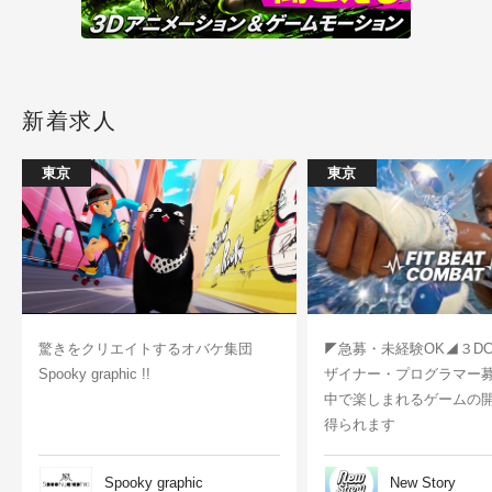
新着求人
東京
東京
驚きをクリエイトするオバケ集団
◤急募・未経験OK◢３D
Spooky graphic !!
ザイナー・プログラマー
中で楽しまれるゲームの
得られます
Spooky graphic
New Story