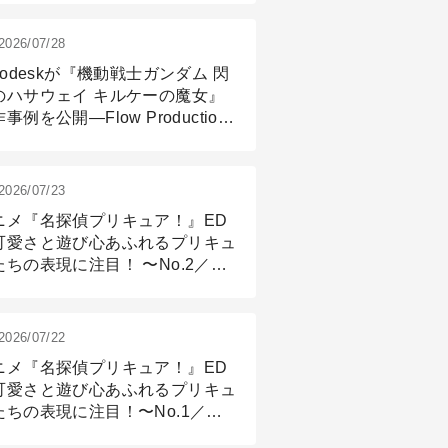
2026/07/28
todeskが『機動戦士ガンダム 閃
のハサウェイ キルケーの魔女』
事例を公開―Flow Production
ackingと3ds Maxが支えたCG制
現場
2026/07/23
ニメ『名探偵プリキュア！』ED
可愛さと遊び心あふれるプリキュ
たちの表現に注目！ 〜No.2／モ
リング＆リギング篇
2026/07/22
ニメ『名探偵プリキュア！』ED
可愛さと遊び心あふれるプリキュ
たちの表現に注目！〜No.1／演
篇