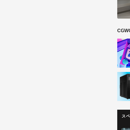
CGW
ス