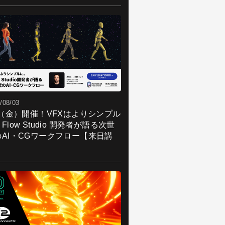
/08/03
7（金）開催！VFXはよりシンプル
Flow Studio 開発者が語る次世
のAI・CGワークフロー【来日講
】