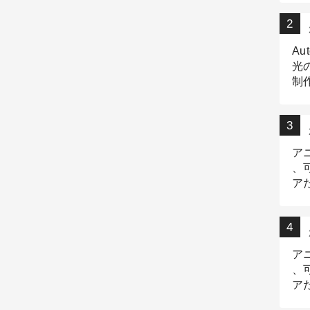
Au
光
制作
Tr
作
ア
、
ア
デ
ア
、
ア
出