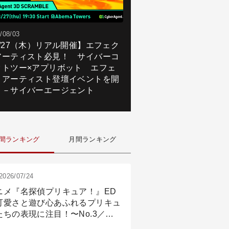
/08/03
8/27（木）リアル開催】エフェク
アーティスト必見！ サイバーコ
クトツー×アプリボット エフェ
トアーティスト登壇イベントを開
！－サイバーエージェント
間ランキング
月間ランキング
2026/07/24
ニメ『名探偵プリキュア！』ED
可愛さと遊び心あふれるプリキュ
たちの表現に注目！〜No.3／ア
メーション付け篇