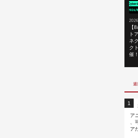
2026
【
ト
ネ
ク
催
週
ア
、
ア
ニ