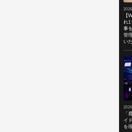
2026
【W
れ
事
管
い
2026
「
イ
を現