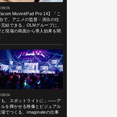
/08/06
acom MovinkPad Pro 14】「こ
1台で、アニメの監督・演出の仕
を完結できる」OLMグループに、
理と現場の両面から導入効果を聞
た
/08/04
君も、スポットライトに」――ア
ドルを輝かせる映像とビジュアル
場でつくる、imaginateの仕事