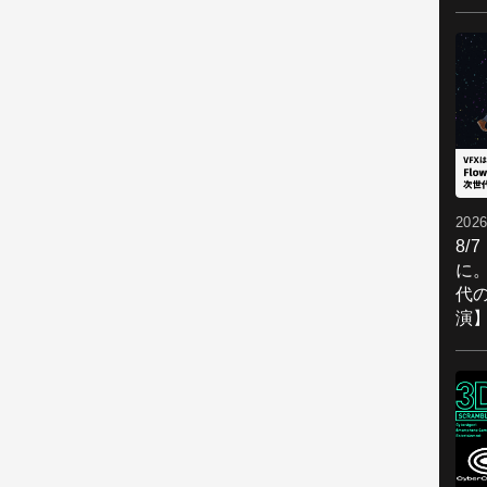
2026
8/
に。
代
演