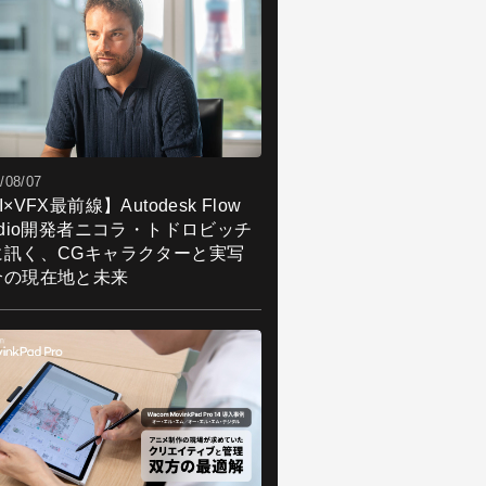
/08/07
I×VFX最前線】Autodesk Flow
udio開発者ニコラ・トドロビッチ
に訊く、CGキャラクターと実写
合の現在地と未来