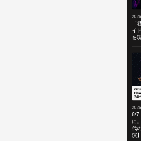
2026
「
イ
を現
2026
8/
に。
代
演