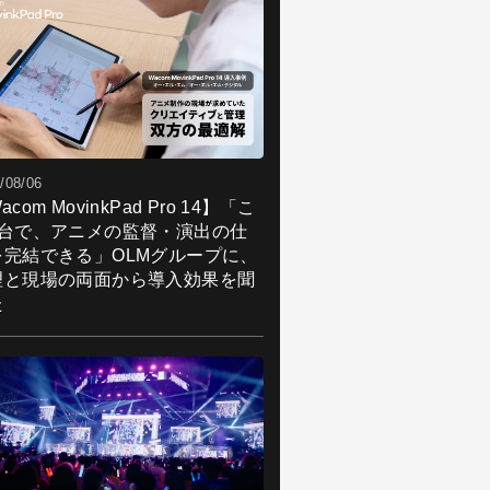
/08/06
acom MovinkPad Pro 14】「こ
1台で、アニメの監督・演出の仕
を完結できる」OLMグループに、
理と現場の両面から導入効果を聞
た