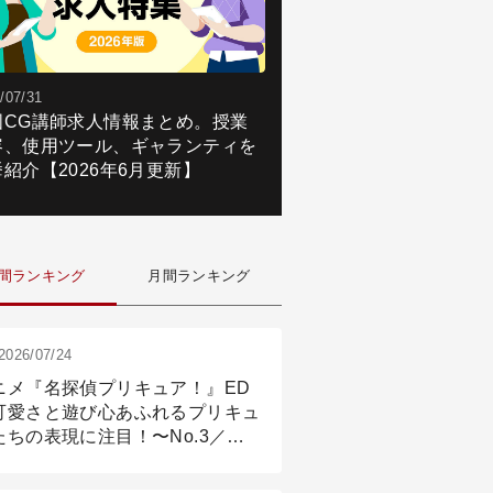
/07/31
国CG講師求人情報まとめ。授業
容、使用ツール、ギャランティを
紹介【2026年6月更新】
間ランキング
月間ランキング
2026/07/24
ニメ『名探偵プリキュア！』ED
可愛さと遊び心あふれるプリキュ
たちの表現に注目！〜No.3／ア
メーション付け篇