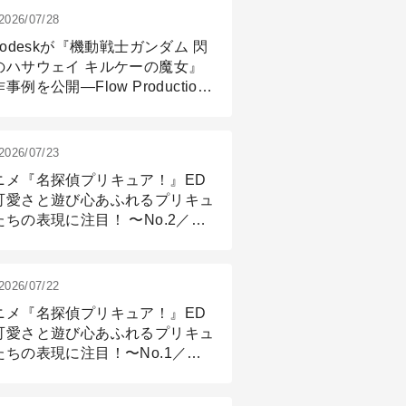
2026/07/28
todeskが『機動戦士ガンダム 閃
のハサウェイ キルケーの魔女』
事例を公開―Flow Production
ackingと3ds Maxが支えたCG制
現場
2026/07/23
ニメ『名探偵プリキュア！』ED
可愛さと遊び心あふれるプリキュ
たちの表現に注目！ 〜No.2／モ
リング＆リギング篇
2026/07/22
ニメ『名探偵プリキュア！』ED
可愛さと遊び心あふれるプリキュ
たちの表現に注目！〜No.1／演
篇