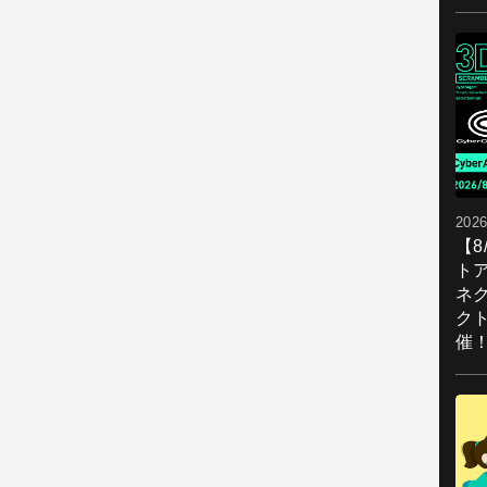
2026
【
ト
ネ
ク
催