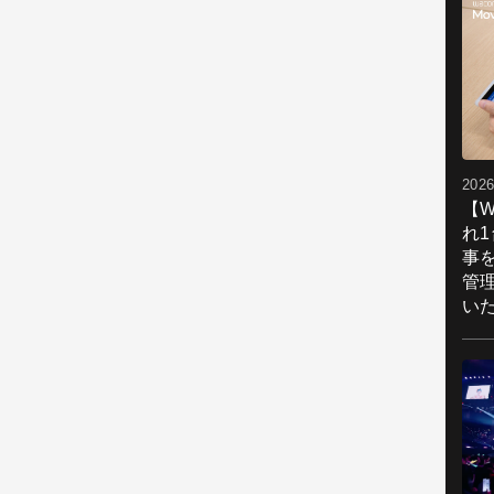
2026
【W
れ
事
管
い