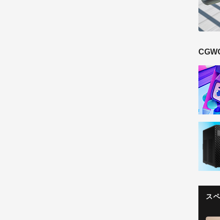
CGW
ス