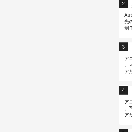
Au
光
制作
Tr
作
ア
、
ア
デ
ア
、
ア
出