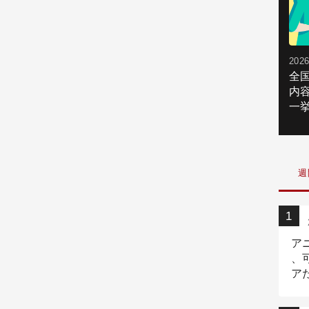
2026
全
内
一挙
週
ア
、
ア
ニ