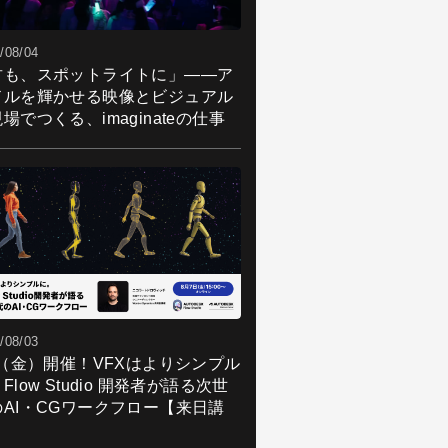
/08/04
君も、スポットライトに」――ア
ドルを輝かせる映像とビジュアル
場でつくる、imaginateの仕事
/08/03
7（金）開催！VFXはよりシンプル
Flow Studio 開発者が語る次世
のAI・CGワークフロー【来日講
】