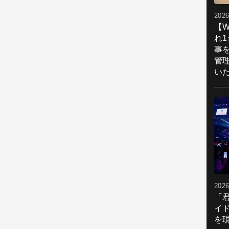
2026
【W
れ
事
管
い
2026
「
イ
を現