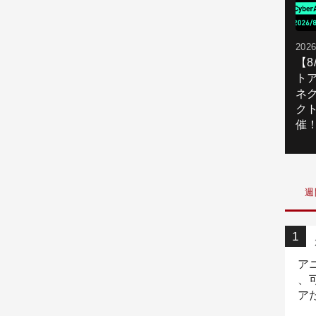
2026
【
ト
ネ
ク
催
週
ア
、
ア
ニ