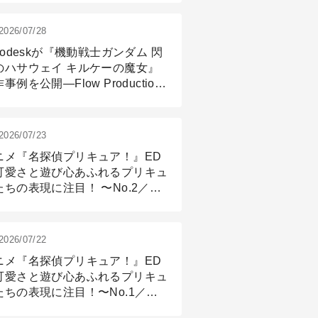
2026/07/28
todeskが『機動戦士ガンダム 閃
のハサウェイ キルケーの魔女』
事例を公開―Flow Production
ackingと3ds Maxが支えたCG制
現場
2026/07/23
ニメ『名探偵プリキュア！』ED
可愛さと遊び心あふれるプリキュ
たちの表現に注目！ 〜No.2／モ
リング＆リギング篇
2026/07/22
ニメ『名探偵プリキュア！』ED
可愛さと遊び心あふれるプリキュ
たちの表現に注目！〜No.1／演
篇