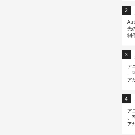
Au
光
制作
Tr
作
ア
、
ア
デ
ア
、
ア
出