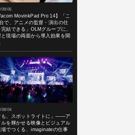
/08/06
acom MovinkPad Pro 14】「こ
1台で、アニメの監督・演出の仕
を完結できる」OLMグループに、
理と現場の両面から導入効果を聞
た
/08/04
君も、スポットライトに」――ア
ドルを輝かせる映像とビジュアル
場でつくる、imaginateの仕事