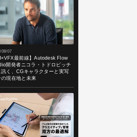
/08/07
I×VFX最前線】Autodesk Flow
udio開発者ニコラ・トドロビッチ
に訊く、CGキャラクターと実写
合の現在地と未来