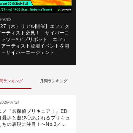
/08/03
8/27（木）リアル開催】エフェク
アーティスト必見！ サイバーコ
クトツー×アプリボット エフェ
トアーティスト登壇イベントを開
！－サイバーエージェント
間ランキング
月間ランキング
2026/07/24
ニメ『名探偵プリキュア！』ED
可愛さと遊び心あふれるプリキュ
たちの表現に注目！〜No.3／ア
メーション付け篇