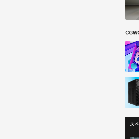
CGW
ス