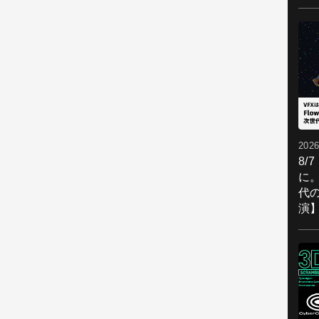
2026
8/
に。
代
演