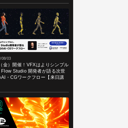
/08/03
7（金）開催！VFXはよりシンプル
Flow Studio 開発者が語る次世
のAI・CGワークフロー【来日講
】