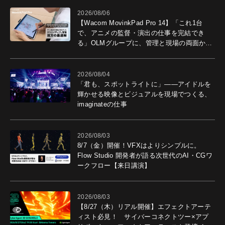
2026/08/06
【Wacom MovinkPad Pro 14】「これ1台
で、アニメの監督・演出の仕事を完結でき
る」OLMグループに、管理と現場の両面から
導入効果を聞いた
2026/08/04
「君も、スポットライトに」――アイドルを
輝かせる映像とビジュアルを現場でつくる、
imaginateの仕事
2026/08/03
8/7（金）開催！VFXはよりシンプルに。
Flow Studio 開発者が語る次世代のAI・CGワ
ークフロー【来日講演】
2026/08/03
【8/27（木）リアル開催】エフェクトアーテ
ィスト必見！ サイバーコネクトツー×アプ