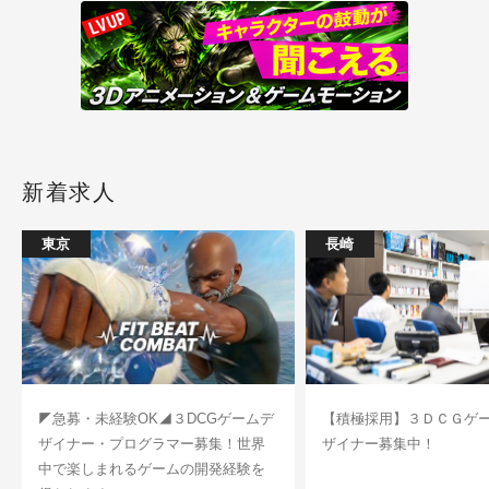
新着求人
東京
長崎
◤急募・未経験OK◢３DCGゲームデ
【積極採用】３ＤＣＧゲ
ザイナー・プログラマー募集！世界
ザイナー募集中！
中で楽しまれるゲームの開発経験を