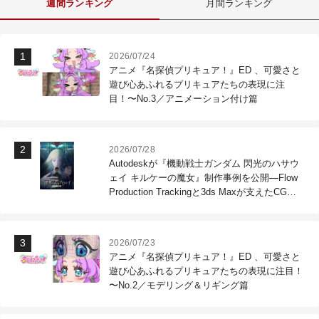
週間ランキング
月間ランキング
2026/07/24
アニメ『名探偵プリキュア！』ED 、可愛さと
遊び心あふれるプリキュアたちの表現に注
目！〜No.3／アニメーション付け篇
2026/07/28
Autodeskが『機動戦士ガンダム 閃光のハサウ
ェイ キルケーの魔女』制作事例を公開―Flow
Production Trackingと3ds Maxが支えたCG制
作現場
2026/07/23
アニメ『名探偵プリキュア！』ED 、可愛さと
遊び心あふれるプリキュアたちの表現に注目！
〜No.2／モデリング＆リギング篇