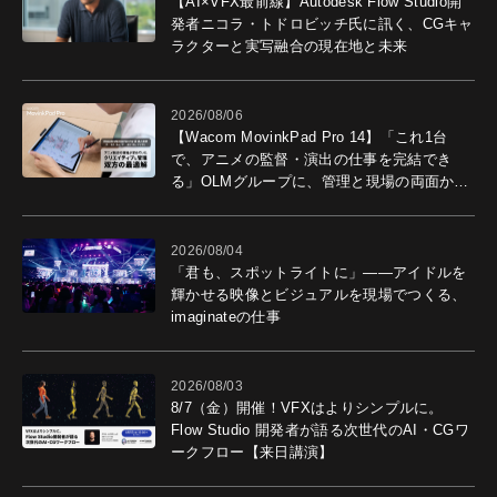
【AI×VFX最前線】Autodesk Flow Studio開
発者ニコラ・トドロビッチ氏に訊く、CGキャ
ラクターと実写融合の現在地と未来
2026/08/06
【Wacom MovinkPad Pro 14】「これ1台
で、アニメの監督・演出の仕事を完結でき
る」OLMグループに、管理と現場の両面から
導入効果を聞いた
2026/08/04
「君も、スポットライトに」――アイドルを
輝かせる映像とビジュアルを現場でつくる、
imaginateの仕事
2026/08/03
8/7（金）開催！VFXはよりシンプルに。
Flow Studio 開発者が語る次世代のAI・CGワ
ークフロー【来日講演】