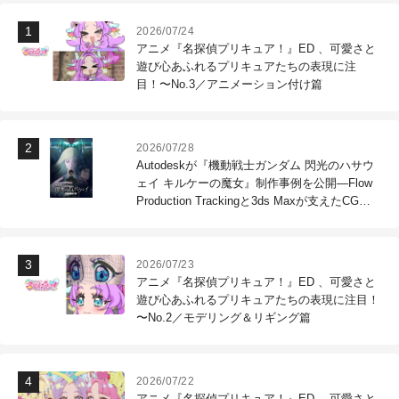
2026/07/24
アニメ『名探偵プリキュア！』ED 、可愛さと
遊び心あふれるプリキュアたちの表現に注
目！〜No.3／アニメーション付け篇
2026/07/28
Autodeskが『機動戦士ガンダム 閃光のハサウ
ェイ キルケーの魔女』制作事例を公開―Flow
Production Trackingと3ds Maxが支えたCG制
作現場
2026/07/23
アニメ『名探偵プリキュア！』ED 、可愛さと
遊び心あふれるプリキュアたちの表現に注目！
〜No.2／モデリング＆リギング篇
2026/07/22
アニメ『名探偵プリキュア！』ED 、可愛さと