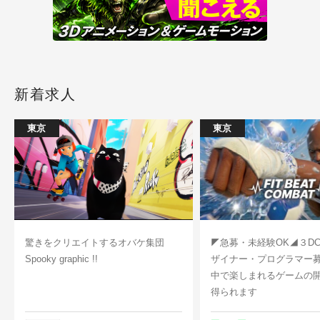
新着求人
東京
東京
驚きをクリエイトするオバケ集団
◤急募・未経験OK◢３D
Spooky graphic !!
ザイナー・プログラマー
中で楽しまれるゲームの
得られます