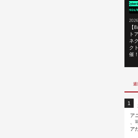
2026
【
ト
ネ
ク
催
週
ア
、
ア
ニ