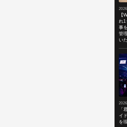
2026
【W
れ
事
管
い
2026
「
イ
を現