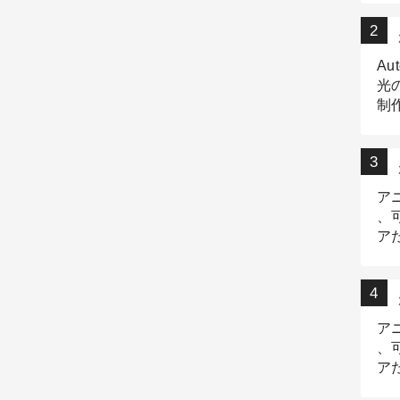
Au
光
制作
Tr
作
ア
、
ア
デ
ア
、
ア
出