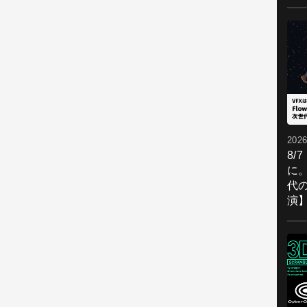
2026
8/
に。
代
演