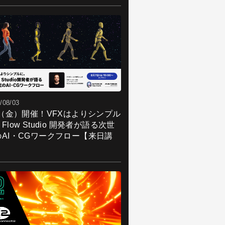
/08/03
7（金）開催！VFXはよりシンプル
Flow Studio 開発者が語る次世
のAI・CGワークフロー【来日講
】