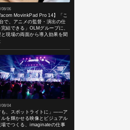
/08/06
acom MovinkPad Pro 14】「こ
1台で、アニメの監督・演出の仕
を完結できる」OLMグループに、
理と現場の両面から導入効果を聞
た
/08/04
君も、スポットライトに」――ア
ドルを輝かせる映像とビジュアル
場でつくる、imaginateの仕事