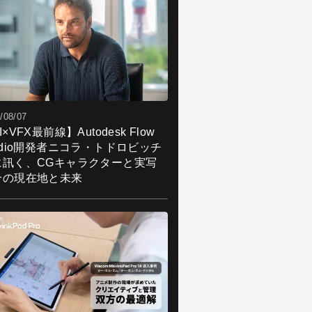
/08/07
I×VFX最前線】Autodesk Flow
udio開発者ニコラ・トドロビッチ
に訊く、CGキャラクターと実写
合の現在地と未来