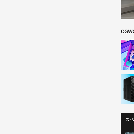
CGW
ス