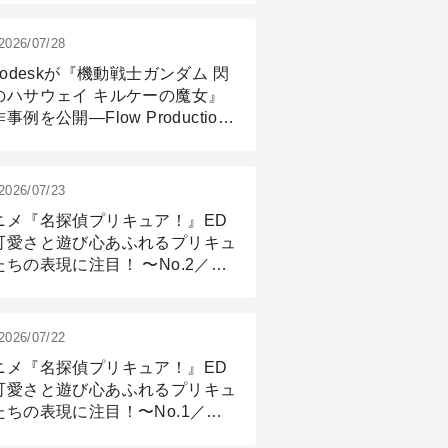
2026/07/28
todeskが『機動戦士ガンダム 閃
のハサウェイ キルケーの魔女』
事例を公開―Flow Production
ackingと3ds Maxが支えたCG制
現場
2026/07/23
ニメ『名探偵プリキュア！』ED
可愛さと遊び心あふれるプリキュ
たちの表現に注目！ 〜No.2／モ
リング＆リギング篇
2026/07/22
ニメ『名探偵プリキュア！』ED
可愛さと遊び心あふれるプリキュ
たちの表現に注目！〜No.1／演
篇