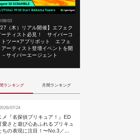
/08/03
8/27（木）リアル開催】エフェク
アーティスト必見！ サイバーコ
クトツー×アプリボット エフェ
トアーティスト登壇イベントを開
！－サイバーエージェント
間ランキング
月間ランキング
2026/07/24
ニメ『名探偵プリキュア！』ED
可愛さと遊び心あふれるプリキュ
たちの表現に注目！〜No.3／ア
メーション付け篇