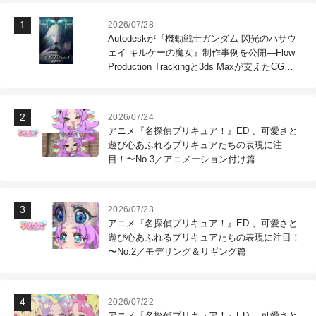
2026/07/28
Autodeskが『機動戦士ガンダム 閃光のハサウ
ェイ キルケーの魔女』制作事例を公開―Flow
Production Trackingと3ds Maxが支えたCG制
作現場
2026/07/24
アニメ『名探偵プリキュア！』ED 、可愛さと
遊び心あふれるプリキュアたちの表現に注
目！〜No.3／アニメーション付け篇
2026/07/23
アニメ『名探偵プリキュア！』ED 、可愛さと
遊び心あふれるプリキュアたちの表現に注目！
〜No.2／モデリング＆リギング篇
2026/07/22
アニメ『名探偵プリキュア！』ED 、可愛さと