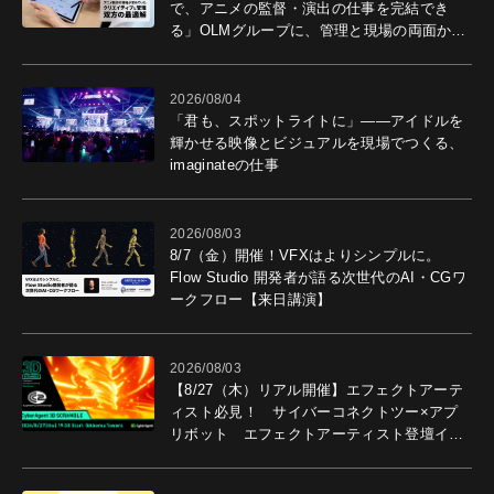
で、アニメの監督・演出の仕事を完結でき
る」OLMグループに、管理と現場の両面から
導入効果を聞いた
2026/08/04
「君も、スポットライトに」――アイドルを
輝かせる映像とビジュアルを現場でつくる、
imaginateの仕事
2026/08/03
8/7（金）開催！VFXはよりシンプルに。
Flow Studio 開発者が語る次世代のAI・CGワ
ークフロー【来日講演】
2026/08/03
【8/27（木）リアル開催】エフェクトアーテ
ィスト必見！ サイバーコネクトツー×アプ
リボット エフェクトアーティスト登壇イベ
ントを開催！－サイバーエージェント