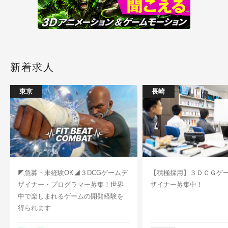
新着求人
東京
長崎
◤急募・未経験OK◢３DCGゲームデ
【積極採用】３ＤＣＧゲ
ザイナー・プログラマー募集！世界
ザイナー募集中！
中で楽しまれるゲームの開発経験を
得られます