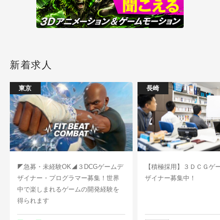
新着求人
東京
長崎
◤急募・未経験OK◢３DCGゲームデ
【積極採用】３ＤＣＧゲ
ザイナー・プログラマー募集！世界
ザイナー募集中！
中で楽しまれるゲームの開発経験を
得られます