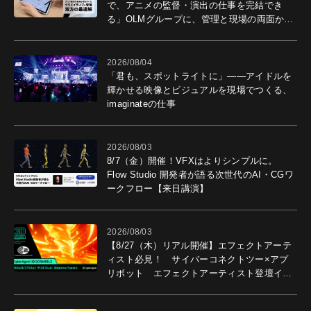
で、アニメの監督・演出の仕事を完結でき
る」OLMグループに、管理と現場の両面から
導入効果を聞いた
2026/08/04
「君も、スポットライトに」――アイドルを
輝かせる映像とビジュアルを現場でつくる、
imaginateの仕事
2026/08/03
8/7（金）開催！VFXはよりシンプルに。
Flow Studio 開発者が語る次世代のAI・CGワ
ークフロー【来日講演】
2026/08/03
【8/27（木）リアル開催】エフェクトアーテ
ィスト必見！ サイバーコネクトツー×アプ
リボット エフェクトアーティスト登壇イベ
ントを開催！－サイバーエージェント