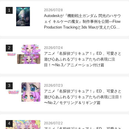
2026/07/28
Autodeskが『機動戦士ガンダム 閃光のハサウ
ェイ キルケーの魔女』制作事例を公開―Flow
Production Trackingと3ds Maxが支えたCG制
作現場
2026/07/24
アニメ『名探偵プリキュア！』ED 、可愛さと
遊び心あふれるプリキュアたちの表現に注
目！〜No.3／アニメーション付け篇
2026/07/23
アニメ『名探偵プリキュア！』ED 、可愛さと
遊び心あふれるプリキュアたちの表現に注目！
〜No.2／モデリング＆リギング篇
2026/07/22
アニメ『名探偵プリキュア！』ED 、可愛さと