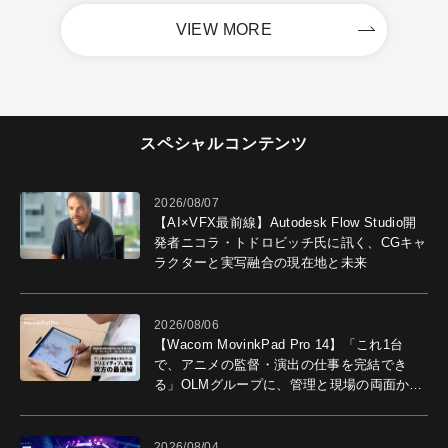
VIEW MORE
スペシャルコンテンツ
2026/08/07
【AI×VFX最前線】Autodesk Flow Studio開
発者ニコラ・トドロビッチ氏に訊く、CGキャ
ラクターと実写融合の現在地と未来
2026/08/06
【Wacom MovinkPad Pro 14】「これ1台
で、アニメの監督・演出の仕事を完結でき
る」OLMグループに、管理と現場の両面から
導入効果を聞いた
2026/08/04