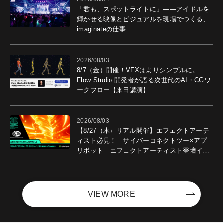
「君も、スポットライトに」――アイドルを
輝かせる映像とビジュアルを現場でつくる、
imaginateの仕事
2026/08/03
8/7（金）開催！VFXはよりシンプルに。
Flow Studio 開発者が語る次世代のAI・CGワ
ークフロー【来日講演】
2026/08/03
【8/27（木）リアル開催】エフェクトアーテ
ィスト必見！ サイバーコネクトツー×アプ
リボット エフェクトアーティスト登壇イベ
ントを開催！－サイバーエージェント
VIEW MORE