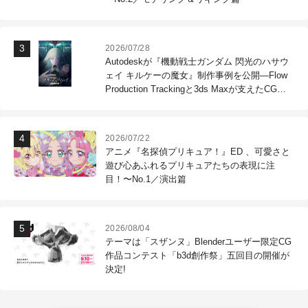
2026/07/28
Autodeskが『機動戦士ガンダム 閃光のハサウ
ェイ キルケーの魔女』制作事例を公開―Flow
Production Trackingと3ds Maxが支えたCG制
作現場
2026/07/22
アニメ『名探偵プリキュア！』ED 、可愛さと
遊び心あふれるプリキュアたちの表現に注
目！〜No.1／演出篇
2026/08/04
テーマは「スザンヌ」Blenderユーザー限定CG
作品コンテスト「b3d創作祭」五回目の開催が
決定!