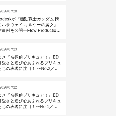
2026/07/28
todeskが『機動戦士ガンダム 閃
のハサウェイ キルケーの魔女』
事例を公開―Flow Production
ackingと3ds Maxが支えたCG制
現場
2026/07/23
ニメ『名探偵プリキュア！』ED
可愛さと遊び心あふれるプリキュ
たちの表現に注目！ 〜No.2／モ
リング＆リギング篇
2026/07/22
ニメ『名探偵プリキュア！』ED
可愛さと遊び心あふれるプリキュ
たちの表現に注目！〜No.1／演
篇