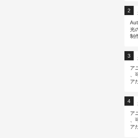
Au
光
制作
Tr
作
ア
、
ア
デ
ア
、
ア
出