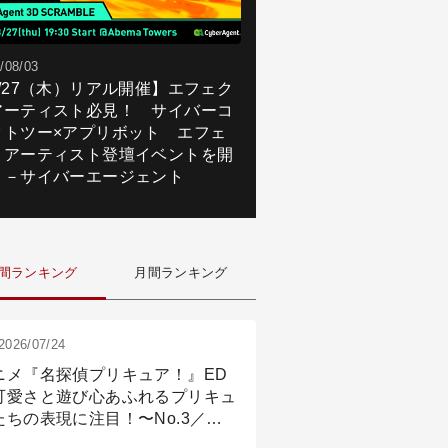
/08/03
8/27（木）リアル開催】エフェク
アーティスト必見！ サイバーコ
クトツー×アプリボット エフェ
トアーティスト登壇イベントを開
！－サイバーエージェント
間ランキング
月間ランキング
2026/07/24
ニメ『名探偵プリキュア！』ED
可愛さと遊び心あふれるプリキュ
たちの表現に注目！〜No.3／ア
メーション付け篇