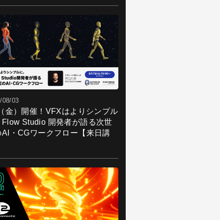
/08/03
7（金）開催！VFXはよりシンプル
Flow Studio 開発者が語る次世
のAI・CGワークフロー【来日講
】