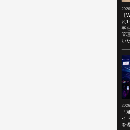
2026
【W
れ
事
管
い
2026
「
イ
を現