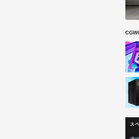
CGW
ス