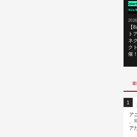
2026
【
ト
ネ
ク
催
週
ア
、
ア
ニ