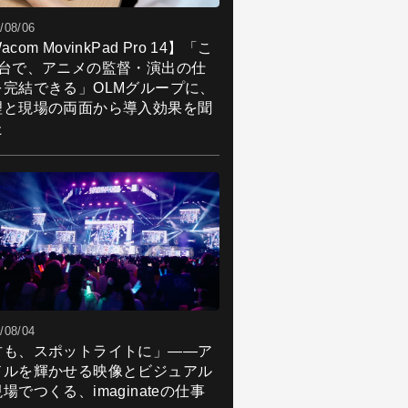
/08/06
acom MovinkPad Pro 14】「こ
1台で、アニメの監督・演出の仕
を完結できる」OLMグループに、
理と現場の両面から導入効果を聞
た
/08/04
君も、スポットライトに」――ア
ドルを輝かせる映像とビジュアル
場でつくる、imaginateの仕事