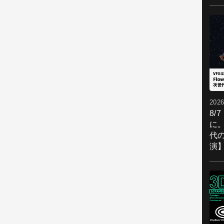
2026
8/
に。
代
演