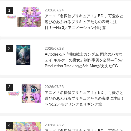
2026/07/24
アニメ『名探偵プリキュア！』ED 、可愛さと
遊び心あふれるプリキュアたちの表現に注
目！〜No.3／アニメーション付け篇
2026/07/28
Autodeskが『機動戦士ガンダム 閃光のハサウ
ェイ キルケーの魔女』制作事例を公開―Flow
Production Trackingと3ds Maxが支えたCG制
作現場
2026/07/23
アニメ『名探偵プリキュア！』ED 、可愛さと
遊び心あふれるプリキュアたちの表現に注目！
〜No.2／モデリング＆リギング篇
2026/07/22
アニメ『名探偵プリキュア！』ED 、可愛さと