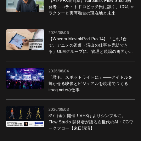
【AI×VFX最前線】Autodesk Flow Studio開
発者ニコラ・トドロビッチ氏に訊く、CGキャ
ラクターと実写融合の現在地と未来
2026/08/06
【Wacom MovinkPad Pro 14】「これ1台
で、アニメの監督・演出の仕事を完結でき
る」OLMグループに、管理と現場の両面から
導入効果を聞いた
2026/08/04
「君も、スポットライトに」――アイドルを
輝かせる映像とビジュアルを現場でつくる、
imaginateの仕事
2026/08/03
8/7（金）開催！VFXはよりシンプルに。
Flow Studio 開発者が語る次世代のAI・CGワ
ークフロー【来日講演】