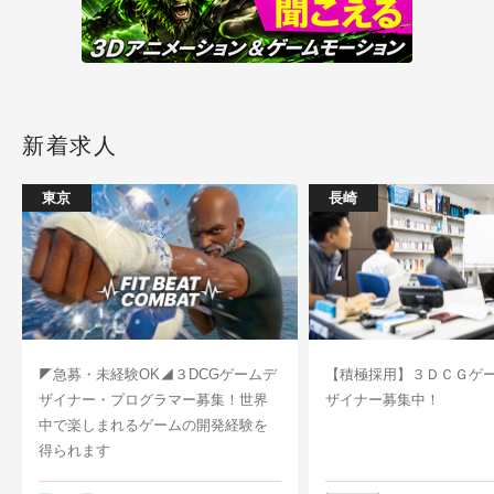
新着求人
東京
長崎
◤急募・未経験OK◢３DCGゲームデ
【積極採用】３ＤＣＧゲ
ザイナー・プログラマー募集！世界
ザイナー募集中！
中で楽しまれるゲームの開発経験を
得られます