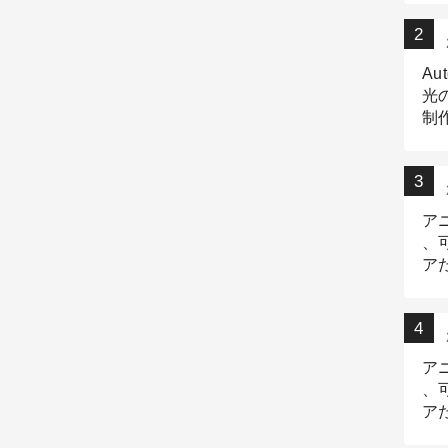
Au
光
制作
Tr
作
ア
、
ア
デ
ア
、
ア
出