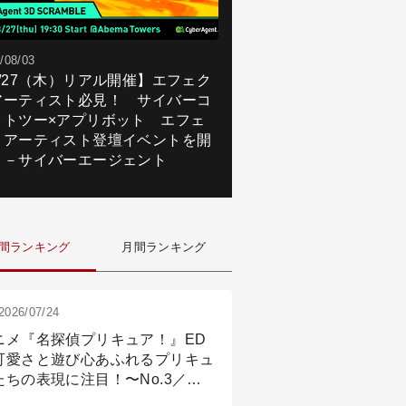
/08/03
8/27（木）リアル開催】エフェク
アーティスト必見！ サイバーコ
クトツー×アプリボット エフェ
トアーティスト登壇イベントを開
！－サイバーエージェント
間ランキング
月間ランキング
2026/07/24
ニメ『名探偵プリキュア！』ED
可愛さと遊び心あふれるプリキュ
たちの表現に注目！〜No.3／ア
メーション付け篇