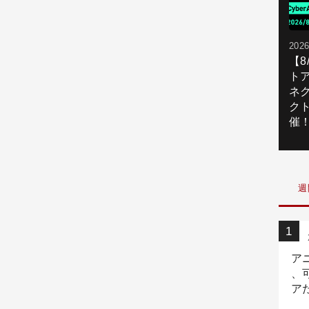
2026
【
ト
ネ
ク
催
週
ア
、
ア
ニ