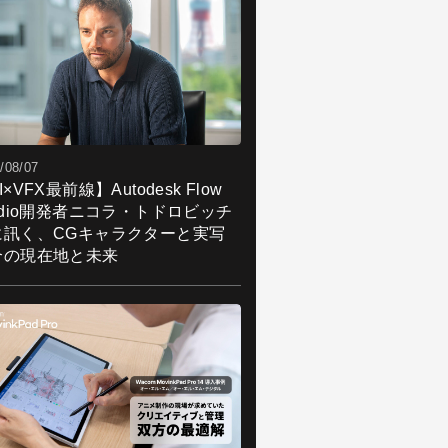
/08/07
I×VFX最前線】Autodesk Flow
udio開発者ニコラ・トドロビッチ
に訊く、CGキャラクターと実写
合の現在地と未来