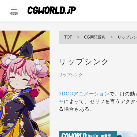
MENU
TOP
CG用語辞典
リップシ
リップシンク
リップシンク
3DCG
アニメーション
で、口の動
ャ
によって、セリフを言うアクタ
る場合もある。