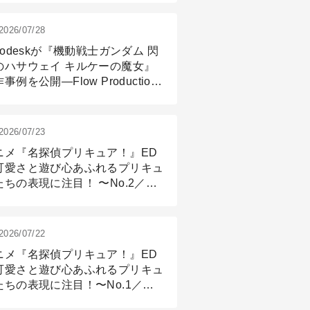
2026/07/28
todeskが『機動戦士ガンダム 閃
のハサウェイ キルケーの魔女』
事例を公開―Flow Production
ackingと3ds Maxが支えたCG制
現場
2026/07/23
ニメ『名探偵プリキュア！』ED
可愛さと遊び心あふれるプリキュ
たちの表現に注目！ 〜No.2／モ
リング＆リギング篇
2026/07/22
ニメ『名探偵プリキュア！』ED
可愛さと遊び心あふれるプリキュ
たちの表現に注目！〜No.1／演
篇