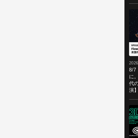
2026
8/
に。
代
演