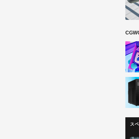
CGW
ス