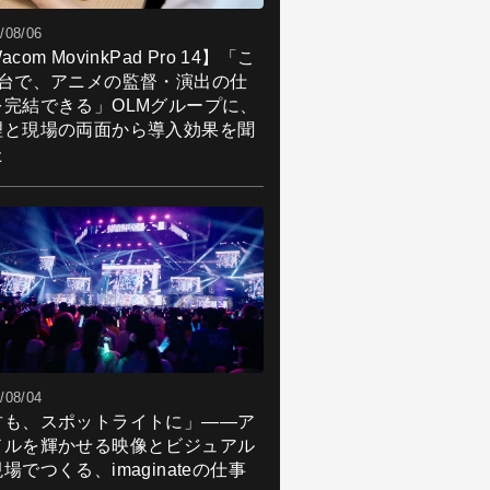
/08/06
acom MovinkPad Pro 14】「こ
1台で、アニメの監督・演出の仕
を完結できる」OLMグループに、
理と現場の両面から導入効果を聞
た
/08/04
君も、スポットライトに」――ア
ドルを輝かせる映像とビジュアル
場でつくる、imaginateの仕事