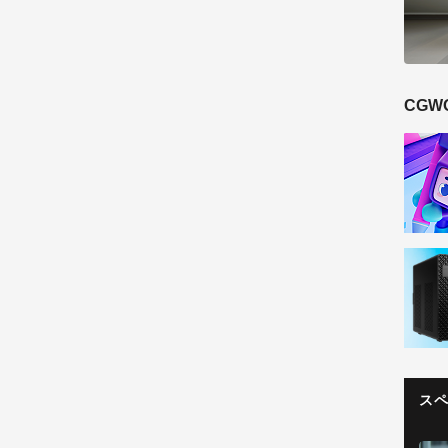
CGW
ス