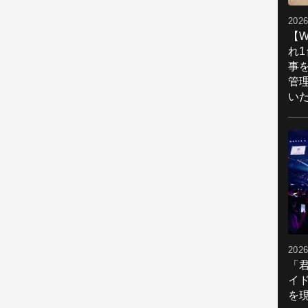
2026
【W
れ
事
管
い
2026
「
イ
を現