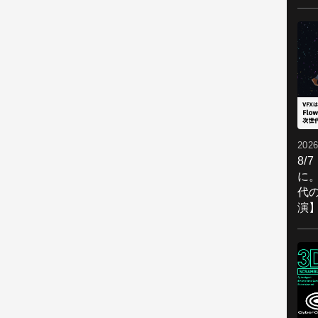
2026
8/
に。
代
演