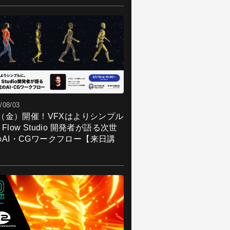
/08/03
7（金）開催！VFXはよりシンプル
Flow Studio 開発者が語る次世
のAI・CGワークフロー【来日講
】