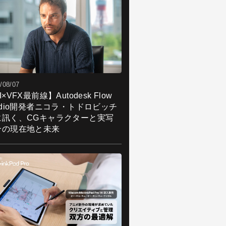
/08/07
I×VFX最前線】Autodesk Flow
udio開発者ニコラ・トドロビッチ
に訊く、CGキャラクターと実写
合の現在地と未来