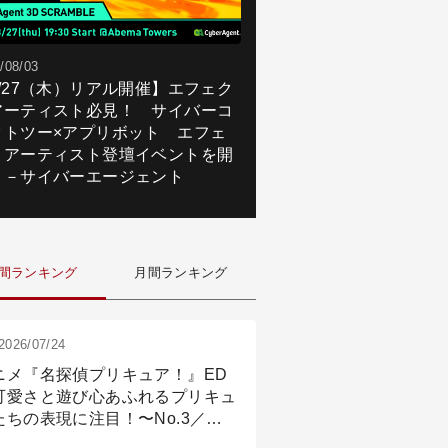
/08/03
8/27（木）リアル開催】エフェク
アーティスト必見！ サイバーコ
クトツー×アプリボット エフェ
トアーティスト登壇イベントを開
！－サイバーエージェント
間ランキング
月間ランキング
2026/07/24
ニメ『名探偵プリキュア！』ED
可愛さと遊び心あふれるプリキュ
たちの表現に注目！〜No.3／ア
メーション付け篇