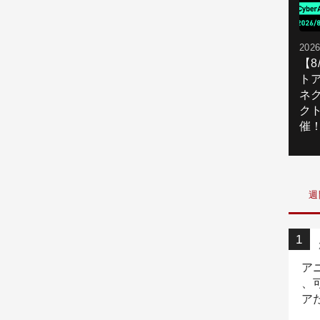
2026
【
ト
ネ
ク
催
週
ア
、
ア
ニ