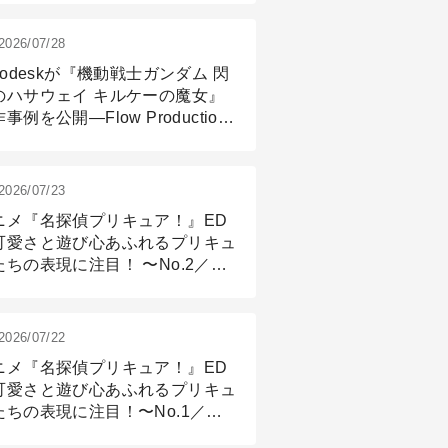
2026/07/28
todeskが『機動戦士ガンダム 閃
のハサウェイ キルケーの魔女』
事例を公開―Flow Production
ackingと3ds Maxが支えたCG制
現場
2026/07/23
ニメ『名探偵プリキュア！』ED
可愛さと遊び心あふれるプリキュ
たちの表現に注目！ 〜No.2／モ
リング＆リギング篇
2026/07/22
ニメ『名探偵プリキュア！』ED
可愛さと遊び心あふれるプリキュ
たちの表現に注目！〜No.1／演
篇