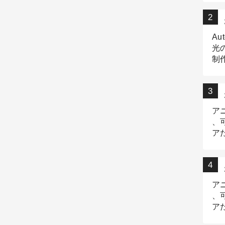
Au
光
制作
Tr
作
ア
、
ア
デ
ア
、
ア
出