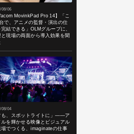
/08/06
acom MovinkPad Pro 14】「こ
1台で、アニメの監督・演出の仕
を完結できる」OLMグループに、
理と現場の両面から導入効果を聞
た
/08/04
君も、スポットライトに」――ア
ドルを輝かせる映像とビジュアル
場でつくる、imaginateの仕事