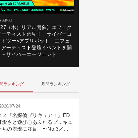
/08/03
8/27（木）リアル開催】エフェク
アーティスト必見！ サイバーコ
クトツー×アプリボット エフェ
トアーティスト登壇イベントを開
！－サイバーエージェント
間ランキング
月間ランキング
2026/07/24
ニメ『名探偵プリキュア！』ED
可愛さと遊び心あふれるプリキュ
たちの表現に注目！〜No.3／ア
メーション付け篇