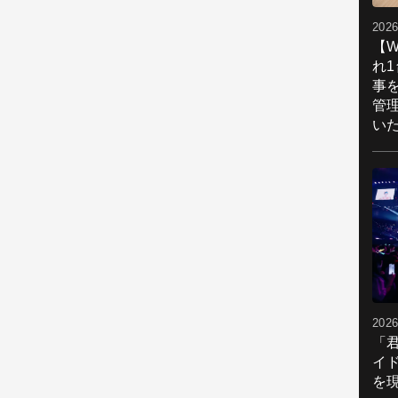
2026
【W
れ
事
管
い
2026
「
イ
を現