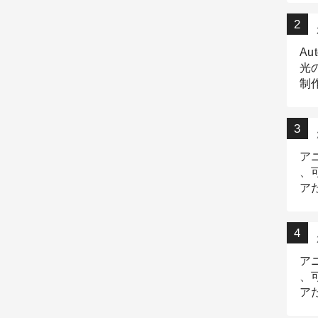
Au
光
制作
Tr
作
ア
、
ア
デ
ア
、
ア
出