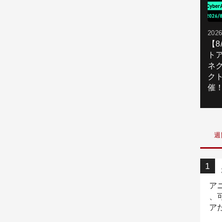
2026
【
ト
ネ
ク
催
週
ア
、
ア
ニ