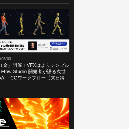
/08/03
7（金）開催！VFXはよりシンプル
Flow Studio 開発者が語る次世
のAI・CGワークフロー【来日講
】