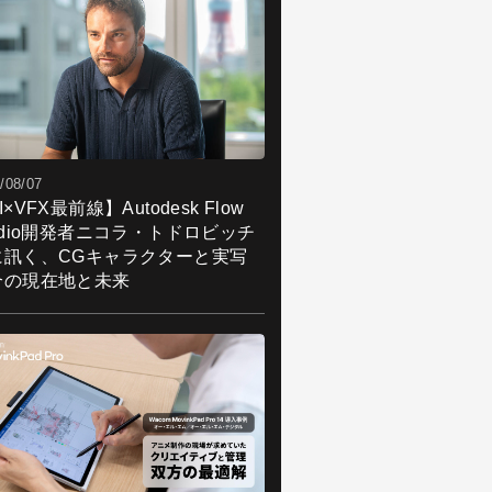
/08/07
I×VFX最前線】Autodesk Flow
udio開発者ニコラ・トドロビッチ
に訊く、CGキャラクターと実写
合の現在地と未来