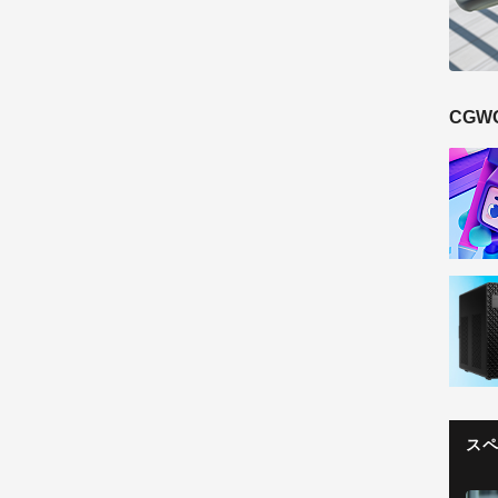
CGW
ス