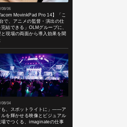
/08/06
acom MovinkPad Pro 14】「こ
1台で、アニメの監督・演出の仕
を完結できる」OLMグループに、
理と現場の両面から導入効果を聞
た
/08/04
君も、スポットライトに」――ア
ドルを輝かせる映像とビジュアル
場でつくる、imaginateの仕事