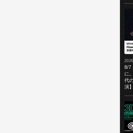
2026
8/
に。
代
演