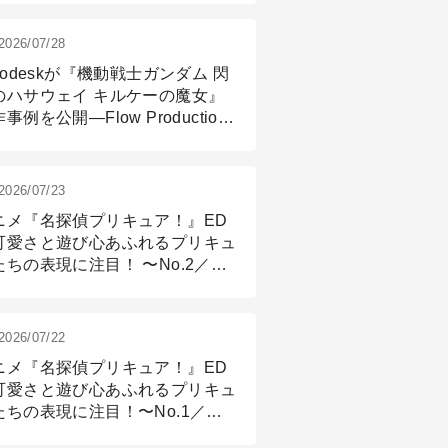
2026/07/28
todeskが『機動戦士ガンダム 閃
のハサウェイ キルケーの魔女』
事例を公開―Flow Production
ackingと3ds Maxが支えたCG制
現場
2026/07/23
ニメ『名探偵プリキュア！』ED
可愛さと遊び心あふれるプリキュ
たちの表現に注目！ 〜No.2／モ
リング＆リギング篇
2026/07/22
ニメ『名探偵プリキュア！』ED
可愛さと遊び心あふれるプリキュ
たちの表現に注目！〜No.1／演
篇