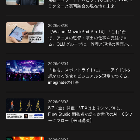
ラクターと実写融合の現在地と未来
2026/08/06
【Wacom MovinkPad Pro 14】「これ1台
で、アニメの監督・演出の仕事を完結でき
る」OLMグループに、管理と現場の両面から
導入効果を聞いた
2026/08/04
「君も、スポットライトに」――アイドルを
輝かせる映像とビジュアルを現場でつくる、
imaginateの仕事
2026/08/03
8/7（金）開催！VFXはよりシンプルに。
Flow Studio 開発者が語る次世代のAI・CGワ
ークフロー【来日講演】
2026/08/03