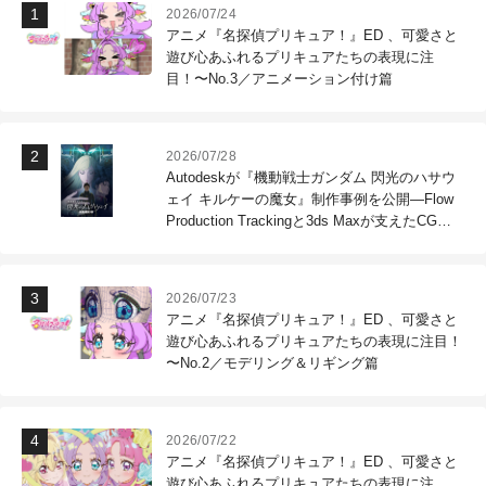
2026/07/24
アニメ『名探偵プリキュア！』ED 、可愛さと
遊び心あふれるプリキュアたちの表現に注
目！〜No.3／アニメーション付け篇
2026/07/28
Autodeskが『機動戦士ガンダム 閃光のハサウ
ェイ キルケーの魔女』制作事例を公開―Flow
Production Trackingと3ds Maxが支えたCG制
作現場
2026/07/23
アニメ『名探偵プリキュア！』ED 、可愛さと
遊び心あふれるプリキュアたちの表現に注目！
〜No.2／モデリング＆リギング篇
2026/07/22
アニメ『名探偵プリキュア！』ED 、可愛さと
遊び心あふれるプリキュアたちの表現に注