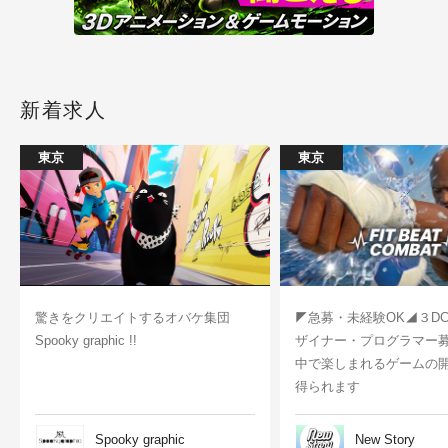
新着求人
東京
東京
驚きをクリエイトするオバケ集団
◤急募・未経験OK◢３D
Spooky graphic !!
ザイナー・プログラマー
中で楽しまれるゲームの
得られます
Spooky graphic
New Story