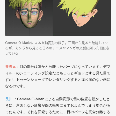
Camera-O-Maticによる自動変形の様子。正面から見ると破綻してい
るが、カメラから見ると日本のアニメやマンガの文脈に則った画にな
っている
井野元
：目の部分はほかと分離したパーツになっています。デフ
ォルトのシェーディング設定だとちょっとギョッとする見た目で
すが、トゥーンシェーダでレンダリングすると違和感のない画に
なるのです。
長川
：Camera-O-Maticによる自動変形で目の位置を動かしたと
きに、意図しない影響が顔の輪郭にまでおよんでしまう場合があ
ったんです。それを回避するために、目のパーツを完全分離する