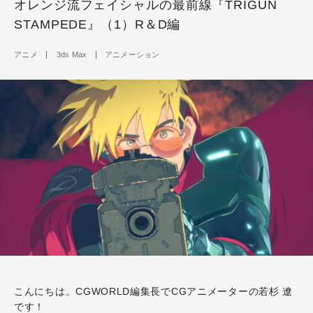
オレンジ流フェイシャルの最前線『TRIGUN
STAMPEDE』（1）R＆D編
アニメ
3ds Max
アニメーション
こんにちは。CGWORLD編集長でCGアニメーターの若杉 遼
です！