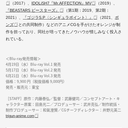
（2017）、
IDOLiSH7『Mr.AFFECTiON』MV
（2019）、
『BEASTARS ビースターズ』
（第1期：2019、第2期：
2021）、
『ゴジラS.P〈シンギュラポイント〉』
（2021、
ボ
ンズ
との共同制作）などのアニメCGを手がけた
オレンジ
が制
作を担っており、同社が培ってきたノウハウが惜しみなく投入さ
れている。
＜Blu-ray発売情報＞
4月19日（水）Blu-ray Vol.1 発売
5月17日（水）Blu-ray Vol.2 発売
6月21日（水）Blu-ray Vol.3 発売
価格：9,900 円（税抜価格 9,000円）
発売・販売元：東宝
［STAFF］原作：内藤泰弘／監督：武藤健司／コンセプトアート・キ
ャラクター原案：田島光二／プロデューサー：武井克弘／制作統括・
制作プロデューサー：和氣澄賢／CGチーフディレクター：井野元英二
trigun-anime.com