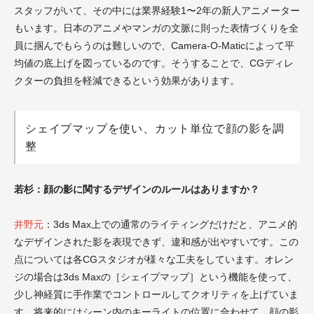
スタッフがいて、その中には業界経験1〜2年の新人アニメーター
もいます。日本のアニメやマンガの文脈に則った表情づくりを全
員に掴んでもらうのは難しいので、Camera-O-Maticによって平
均値の底上げを図っているのです。そうすることで、CGディレ
クターの負担を軽減できるという効果があります。
シェイプマップを使い、カット単位で顔の影を調
整
若杉：顔の影に関するデザインのルールはありますか？
井野元
：3ds Max上での通常のライティングだけだと、アニメ的
なデザインされた影を表現できず、違和感が出やすいです。この
点については各CGスタジオが様々な工夫をしています。オレン
ジの場合は3ds Maxの［シェイプマップ］という機能を使って、
少し神経質に手作業でコントロールしてクオリティを上げていま
す。将来的にはシーン内のキーライトの位置に合わせて、顔の影