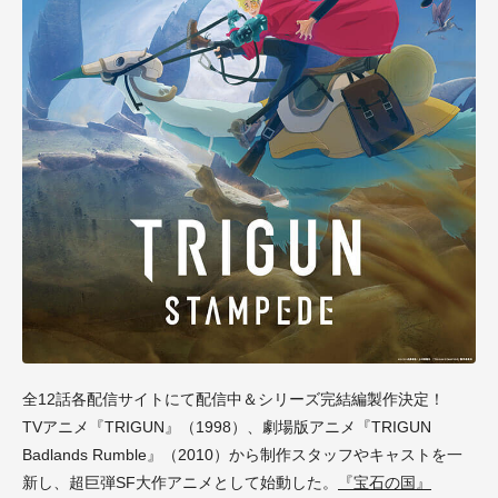
全12話各配信サイトにて配信中＆シリーズ完結編製作決定！
TVアニメ『TRIGUN』
（1998）、
劇場版アニメ『TRIGUN
Badlands Rumble』
（2010）から制作スタッフやキャストを一
新し、超巨弾SF大作アニメとして始動した。
『宝石の国』