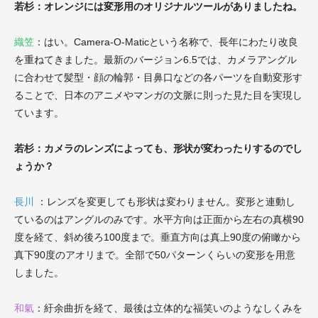
若杉：オレンジには変形用のオリジナルツールがありましたね。
織笠
：はい。Camera-O-Maticという名称で、長年にわたり改良
を重ねてきました。最新のバージョン6.5では、カメラアングル
に合わせて髪型・顔の輪郭・目鼻口などの各パーツを自動変形す
ることで、日本のアニメやマンガの文脈に則った見た目を実現し
ています。
若杉：カメラのレンズによっても、形状が変わったりするのでし
ょうか？
長川
：レンズを変更しても形状は変わりません。変形と連動し
ているのはアングルのみです。水平方向は正面から左右の真横90
度を経て、斜め後ろ100度まで。垂直方向は真上90度の俯瞰から
真下90度のアオリまで。全部で50パターンくらいの変形を用意
しました。
和氣
：紆余曲折を経て、最後は立体的な福笑いのようなしくみを