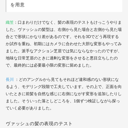
を用意
織笠
：口まわりだけでなく、髪の表現のテストもけっこうやりま
した。ヴァッシュの髪型は、右側から見た場合と左側から見た場
合とで形状にかなり差があるのです。それを3Dでどう再現する
か試作を重ね、初期にはカメラに合わせた大胆な変形もやってみ
ました。派手なアクション芝居では気にならなかったのですが、
地味な日常芝居のときに過剰な変形をさせると悪目立ちしたの
で、最終的には必要最小限の変形に留めました。
長川
：どのアングルから見てもそれほど違和感のない形状にな
るよう、モデリング段階で工夫しています。その上で、正面を向
いたときに前髪を自然な感じに右側にながす変形を追加したりし
ました。そういった落としどころを、1個ずつ検証しながら探っ
ていく必要がありました。
ヴァッシュの髪の表現のテスト