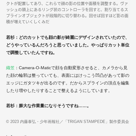
クトが配置してあり、これらで顔の影の位置や面積を調整する。ヴァ
ッシュの頭上にあるリング状のコントローラを回すと、割り当てるス
プラインオブジェクトが段階的に切り替わる。回せば回すほど影の面
積が増えていくしくみだ
若杉：どのカットでも顔の影が綺麗にデザインされていたので、
どうやっているんだろうと思っていました。やっぱりカット単位
で調整していたんですね。
織笠
：Camera-O-Maticで顔を自動変形させると、カメラから見
た顔の輪郭は整っていても、表面にはけっこう凹凸があって影の
エッジにガタツキが出るのです。だからスプラインの頂点を編集
したり増やしたりすることで整えるようにしています。
若杉：膨大な作業量になりそうですね……。
© 2023 内藤泰弘・少年画報社／「TRIGAN STAMPEDE」製作委員会