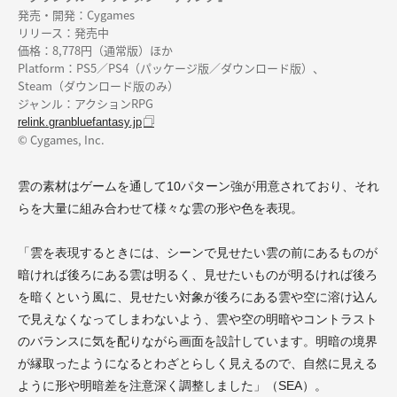
発売・開発：Cygames
リリース：発売中
価格：8,778円（通常版）ほか
Platform：PS5／PS4（パッケージ版／ダウンロード版）、
Steam（ダウンロード版のみ）
ジャンル：アクションRPG
relink.granbluefantasy.jp
© Cygames, Inc.
雲の素材はゲームを通して10パターン強が用意されており、それ
らを大量に組み合わせて様々な雲の形や色を表現。
「雲を表現するときには、シーンで見せたい雲の前にあるものが
暗ければ後ろにある雲は明るく、見せたいものが明るければ後ろ
を暗くという風に、見せたい対象が後ろにある雲や空に溶け込ん
で見えなくなってしまわないよう、雲や空の明暗やコントラスト
のバランスに気を配りながら画面を設計しています。明暗の境界
が縁取ったようになるとわざとらしく見えるので、自然に見える
ように形や明暗差を注意深く調整しました」（SEA）。