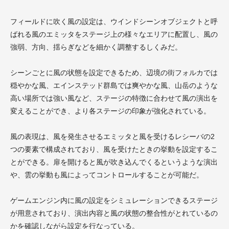
フィールドに吹く風の設定は、ウインドシーンオブジェクトと呼
ばれる風のエミッタをステージ上の様々なエリアに配置し、風の
強弱、方向、揺らぎなどを細かく調整するしくみだ。
シーンごとに風の状態を設定できるため、辺境の街フォルカでは
穏やかな風、エインステッド群島では爽やかな風、山岳のような
高い場所では強い風など、ステージの特徴に合わせて風の演出を
変えることができ、より各ステージの印象が強化されている。
風の表現は、風を発生させるエミッタと風を受けるレシーバの2
つの要素で構成されており、風を受けたときの挙動を設定するこ
とができる。扉を開けると風が吹き込んでくるというような演出
や、雲の挙動も風によってコントロールすることが可能だ。
ゲームエンジン内に風の設定をシミュレーションできるステージ
が用意されており、演出内容と風の状態の整合性がとれているの
かを確認しながら設定を行なっている。