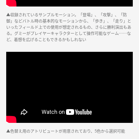
▲収録されているサンプルモーション。「登場」、「攻撃」、「防
御」などバトル時の基本的なモーションから、「歩き」、「走り」と
いったフィールド上での使用が想定されるもの、さらに勝利演出もあ
る。グミーがプレイヤーキャラクターとして操作可能なゲーム……な
ど、着想を広げることもできるかもしれない
▲色替え用のアトリビュートが用意されており、5色から選択可能