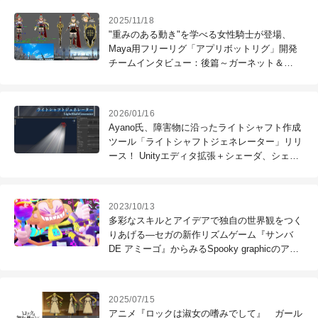
2025/11/18
"重みのある動き"を学べる女性騎士が登場、
Maya用フリーリグ「アプリボットリグ」開発
チームインタビュー：後篇～ガーネット＆
「General Rig」篇
2026/01/16
Ayano氏、障害物に沿ったライトシャフト作成
ツール「ライトシャフトジェネレーター」リリ
ース！ Unityエディタ拡張＋シェーダ、シェー
ダはVRChat動作確認済み
2023/10/13
多彩なスキルとアイデアで独自の世界観をつく
りあげる―セガの新作リズムゲーム『サンバ
DE アミーゴ』からみるSpooky graphicのアニ
メーション制作
2025/07/15
アニメ『ロックは淑女の嗜みでして』 ガール