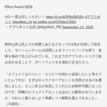
Effect Assetの追加
ぜひ一度お試しください！
https://t.co/4QP0qSKODc
#アプリボ
ット
#applibot_rig
pic.twitter.com/6TKdecC2M1
— アプリボット公式 (@Applibot_PR)
September 12, 2025
制作は井上氏とその先輩にあたるスタッフの2名が分担して担当
した。モーションチームの試用によるフィードバックを得て、改
善を進めて仕上げられている。これまでのアプリボットリグと組
み合わせることで、ポートフォリオを強化できるだろう。
「エフェクトはスイレン・エイビーの頃から追加したいと考えて
いたんですが、まずはキャラクターアセットを充実させるのを優
先しました。そこに井上が合流してくれたため制作可能になった
のです。同種のエフェクトアセットはほかにも配布されています
が、それらと被らないよう考慮しつつ種類を選んでみました」
（川原氏）。