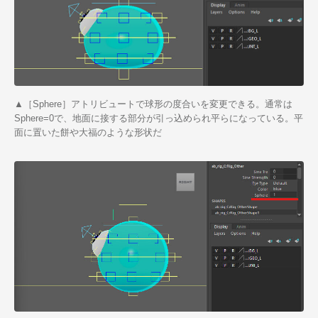
▲［Sphere］アトリビュートで球形の度合いを変更できる。通常は
Sphere=0で、地面に接する部分が引っ込められ平らになっている。平
面に置いた餅や大福のような形状だ