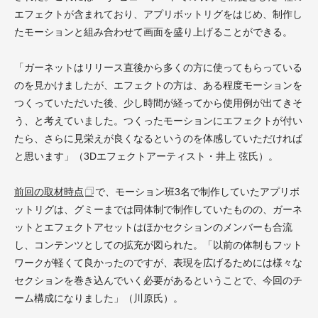
エフェクトが含まれており、アプリボットリグをはじめ、制作し
たモーションと組み合わせて画面を盛り上げることができる。
「ガーネットはリリース直後から多くの方に使ってもらっている
のを見かけましたが、エフェクトの方は、ある程度モーションを
つくっていただいた後、少し時間が経ってから使用例が出てきそ
う、と考えていました。つくったモーションにエフェクトが付い
たら、さらに見栄えが良くなるというのを体感していただければ
と思います」（3Dエフェクトアーティスト・井上 弦氏）。
前回の取材時点
で、モーション班3名で制作していたアプリボ
ットリグは、グミーまでは同体制で制作していたものの、ガーネ
ットとエフェクトアセットはほかセクションのメンバーも合流
し、コンテンツとしての拡充が図られた。「以前の体制もフット
ワークが軽くて良かったのですが、表現を広げるためには様々な
セクションを巻き込んでいく必要があるということで、今回のチ
ーム構成になりました」（川原氏）。