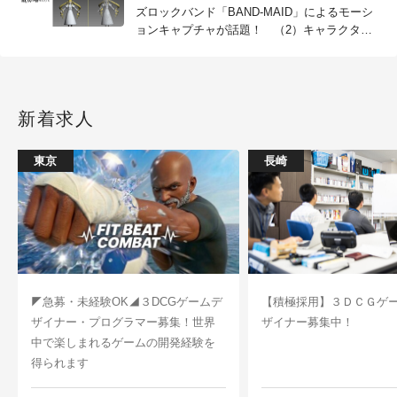
ズロックバンド「BAND-MAID」によるモーシ
ョンキャプチャが話題！ （2）キャラクター
篇
新着求人
東京
長崎
◤急募・未経験OK◢３DCGゲームデ
【積極採用】３ＤＣＧゲ
ザイナー・プログラマー募集！世界
ザイナー募集中！
中で楽しまれるゲームの開発経験を
得られます