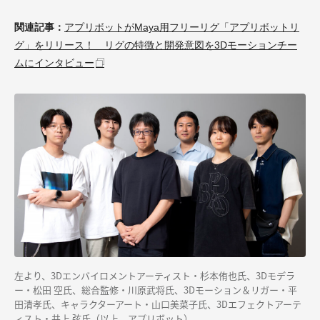
関連記事：
アプリボットがMaya用フリーリグ「アプリボットリ
グ」をリリース！ リグの特徴と開発意図を3Dモーションチー
ムにインタビュー
左より、3Dエンバイロメントアーティスト・杉本侑也氏、3Dモデラ
ー・松田 空氏、総合監修・川原武将氏、3Dモーション＆リガー・平
田清孝氏、キャラクターアート・山口美菜子氏、3Dエフェクトアーテ
ィスト・井上 弦氏（以上、アプリボット）