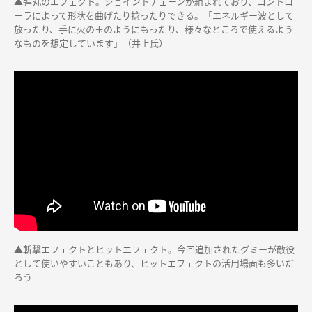
▲弾丸のエフェクト。ジョイントチェーンが組まれており、コントロ
ーラによって形状を曲げたり捻ったりできる。「エネルギー波として
放ったり、手に火の玉のようにもったり、様々なところで使えるよう
なものを想定しています」（井上氏）
▲斬撃エフェクトとヒットエフェクト。今回追加されたグミーが敵役
として使いやすいこともあり、ヒットエフェクトの活用場面も多いだ
ろう