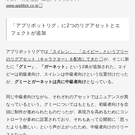
www.applibot.co.jp
「アプリボットリグ」に2つのリグアセットとエ
フェクトが追加
アプリボットリグでは
「スイレン」、「エイビー」というフリー
のリグアセット（キャラクター）を配布してきた
が、そこに新
たに
「グミー」
、
「ガーネット」
という2体が追加された。エイ
ビーは初級者向け、スイレンは中級者向けという位置付けだった
が、
グミーとガーネットは共に中級者向け
となっている。
同じ中級者向けながら、それぞれのアセットではニュアンスが異
なっているという。グミーについてはもともと、初級者向けを念
頭に制作が進められたものだったが、表現力を高めるためにコン
トローラが多めに設置されており、それもあって公開前に「思っ
たよりも難しい」という声が上がったため、中級者向けのリリー
スとなった。