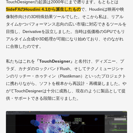
TouchDesignerの起源は2000年にまで遡ります。もともとは
SideFXのHoudini 4.1から派生したもの
で、Houdiniは映画や映
像制作向けの3D特殊効果ツールでした。そこから私は、リアル
タイムかつパフォーマンス志向の広い市場に対応できるツールを
目指し、Derivativeを設立しました。当時は低価格のGPUでもリ
アルタイム合成や3D処理が可能になり始めており、そのながれ
に合致したのです。
私たちはこれを
「TouchDesigner」
と名付け、ディズニー、プ
ラダ、カナダのロックバンドRush、そしてテクノミュージシャ
ンのリッチー・ホゥティン（Plastikman）といったプロジェクト
に携わりながら、ソフトを根本から再設計・再構築しました。や
がてTouchDesignerは十分に成熟し、現在のように製品として提
供・サポートできる段階に至りました。