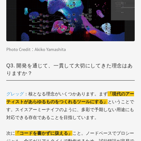
Photo Credit：Akiko Yamashita
Q3. 開発を通じて、一貫して大切にしてきた理念はあ
りますか？
グレッグ
：核となる理念がいくつかあります。まず
「現代のアー
ティストがあらゆるものをつくれるツールにする」
ということで
す。スイスアーミーナイフのように、多彩で予期しない用途にも
対応できる存在であることを目指しています。
次に
「コードを書かずに扱える」
こと。ノードベースでプロシー
ジャル、全てがリアルタイムで動作するため、試行錯誤が容易で