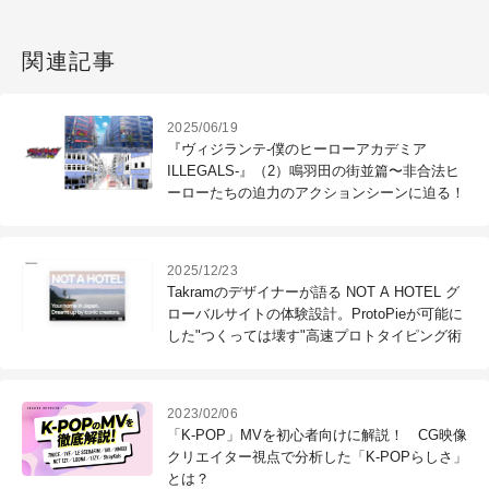
関連記事
2025/06/19
『ヴィジランテ-僕のヒーローアカデミア
ILLEGALS-』（2）鳴羽田の街並篇〜非合法ヒ
ーローたちの迫力のアクションシーンに迫る！
2025/12/23
Takramのデザイナーが語る NOT A HOTEL グ
ローバルサイトの体験設計。ProtoPieが可能に
した"つくっては壊す"高速プロトタイピング術
2023/02/06
「K-POP」MVを初心者向けに解説！ CG映像
クリエイター視点で分析した「K-POPらしさ」
とは？