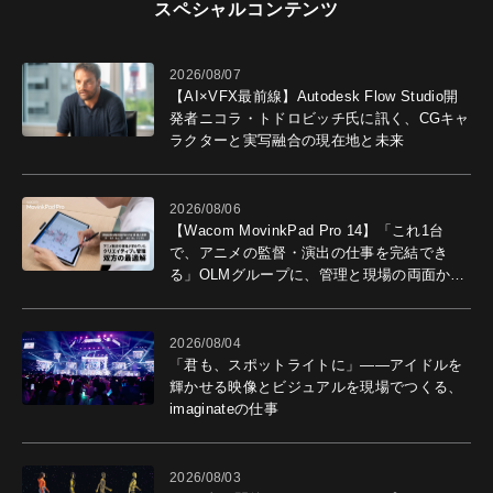
スペシャルコンテンツ
2026/08/07
【AI×VFX最前線】Autodesk Flow Studio開
発者ニコラ・トドロビッチ氏に訊く、CGキャ
ラクターと実写融合の現在地と未来
2026/08/06
【Wacom MovinkPad Pro 14】「これ1台
で、アニメの監督・演出の仕事を完結でき
る」OLMグループに、管理と現場の両面から
導入効果を聞いた
2026/08/04
「君も、スポットライトに」――アイドルを
輝かせる映像とビジュアルを現場でつくる、
imaginateの仕事
2026/08/03