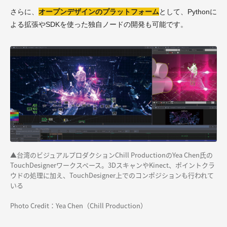
さらに、
オープンデザインのプラットフォーム
として、Pythonに
よる拡張やSDKを使った独自ノードの開発も可能です。
▲台湾のビジュアルプロダクションChill ProductionのYea Chen氏の
TouchDesignerワークスペース。3DスキャンやKinect、ポイントクラ
ウドの処理に加え、TouchDesigner上でのコンポジションも行われて
いる
Photo Credit：Yea Chen（Chill Production）