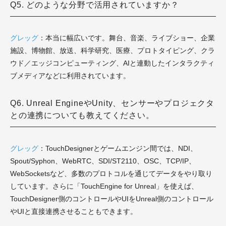
Q5. どのような分野で活用されていますか？
グレッグ
：本当に幅広いです。舞台、音楽、ライブショー、企業
施設、博物館、放送、科学研究、医療、プロトタイピング、クラ
ウド／エッジコンピューティング、AIと連動したインタラクティ
ブメディアなどに利用されています。
Q6. Unreal EngineやUnity、センサーやプロジェクタ
との連携についても教えてください。
グレッグ
：TouchDesignerとゲームエンジン間では、NDI、
Spout/Syphon、WebRTC、SDI/ST2110、OSC、TCP/IP、
WebSocketsなど、多数のプロトコルを通じてデータをやり取り
しています。さらに「TouchEngine for Unreal」を使えば、
TouchDesigner側のコントロールやUIをUnreal側のコントロール
やUIと直接連携させることもできます。