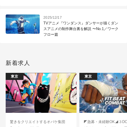
2025/12/17
TVアニメ『ワンダンス』ダンサーが描くダン
スアニメの制作舞台裏を解説 〜No.1／ワーク
フロー篇
新着求人
東京
東京
驚きをクリエイトするオバケ集団
◤急募・未経験OK◢３D