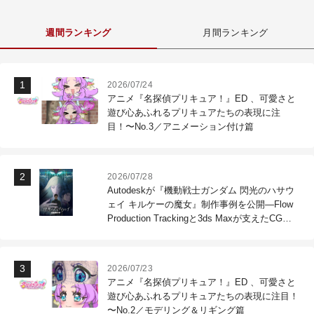
週間ランキング
月間ランキング
2026/07/24
アニメ『名探偵プリキュア！』ED 、可愛さと
遊び心あふれるプリキュアたちの表現に注
目！〜No.3／アニメーション付け篇
2026/07/28
Autodeskが『機動戦士ガンダム 閃光のハサウ
ェイ キルケーの魔女』制作事例を公開―Flow
Production Trackingと3ds Maxが支えたCG制
作現場
2026/07/23
アニメ『名探偵プリキュア！』ED 、可愛さと
遊び心あふれるプリキュアたちの表現に注目！
〜No.2／モデリング＆リギング篇