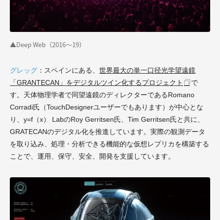
▲Deep Web（2016～19）
グレッグ
：スペインにある、
世界最大の単一口径光学望遠鏡
「GRANTECAN」をデジタルツイン化するプロジェクト
で
す。天体物理学者で同望遠鏡のディレクターであるRomano
Corradi氏（TouchDesignerユーザーでもあります）が中心とな
り、y=f（x） LabのRoy Gerritsen氏、Tim Gerritsen氏と共に、
GRATECANのデジタル化を推進しています。実際の観測データ
を取り込み、処理・分析できる機能的な仮想レプリカを構築する
ことで、運用、保守、安全、開発を支援しています。