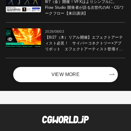
8/7（金）開催！VFXはよりシンプルに。
Flow Studio 開発者が語る次世代のAI・CGワ
ークフロー【来日講演】
2026/08/03
【8/27（木）リアル開催】エフェクトアーテ
ィスト必見！ サイバーコネクトツー×アプ
リボット エフェクトアーティスト登壇イベ
ントを開催！－サイバーエージェント
VIEW MORE