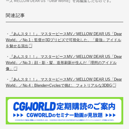
ーズ MELLOW DEAR US「Dear World」を再編集したものです。
関連記事
・
『あんスタ！！』 マスターピースMV／MELLOW DEAR US「Dear
World」／No.1：監督が3Dプリビズで可視化した、「最強」アイドル
を魅せる演出
・
『あんスタ！！』 マスターピースMV／MELLOW DEAR US「Dear
World」／No.3：顔・影・髪、造形刷新が生んだ「理想のアイドル
像」
・
『あんスタ！！』 マスターピースMV／MELLOW DEAR US「Dear
World」／No.4：Blender×Cyclesで挑む、フォトリアルな3DBG