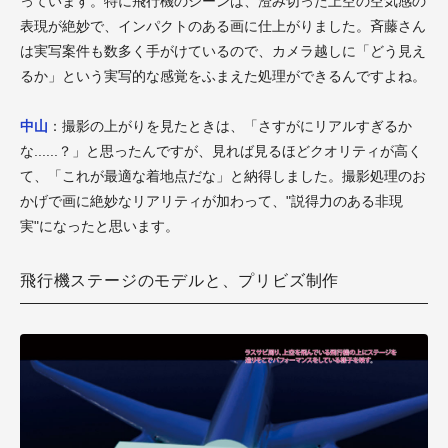
っています。特に飛行機のシーンは、澄み切った上空の空気感の
表現が絶妙で、インパクトのある画に仕上がりました。斉藤さん
は実写案件も数多く手がけているので、カメラ越しに「どう見え
るか」という実写的な感覚をふまえた処理ができるんですよね。
中山
：撮影の上がりを見たときは、「さすがにリアルすぎるか
な......？」と思ったんですが、見れば見るほどクオリティが高く
て、「これが最適な着地点だな」と納得しました。撮影処理のお
かげで画に絶妙なリアリティが加わって、"説得力のある非現
実"になったと思います。
飛行機ステージのモデルと、プリビズ制作