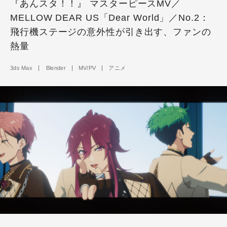
『あんスタ！！』 マスターピースMV／
MELLOW DEAR US「Dear World」／No.2：
飛行機ステージの意外性が引き出す、ファンの
熱量
3ds Max
Blender
MV/PV
アニメ