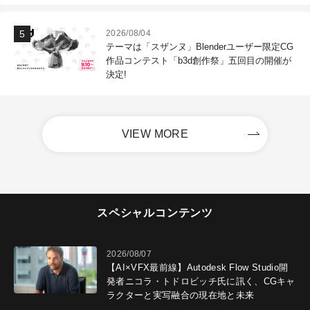
2026/08/04
テーマは「スザンヌ」Blenderユーザー限定CG
作品コンテスト「b3d創作祭」五回目の開催が
決定!
VIEW MORE
スペシャルコンテンツ
2026/08/07
【AI×VFX最前線】Autodesk Flow Studio開
発者ニコラ・トドロビッチ氏に訊く、CGキャ
ラクターと実写融合の現在地と未来