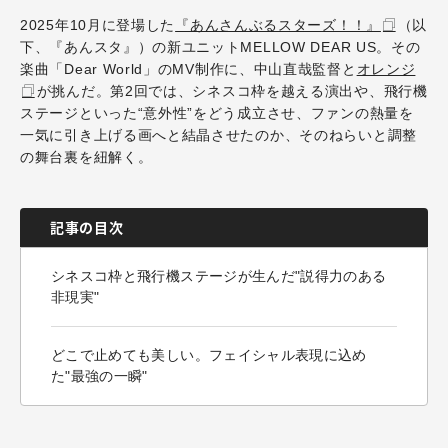
2025年10月に登場した
『あんさんぶるスターズ！！』
（以
下、『あんスタ』）の新ユニットMELLOW DEAR US。その
楽曲「Dear World」のMV制作に、中山直哉監督と
オレンジ
が挑んだ。第2回では、シネスコ枠を越える演出や、飛行機
ステージといった“意外性”をどう成立させ、ファンの熱量を
一気に引き上げる画へと結晶させたのか、そのねらいと調整
の舞台裏を紐解く。
記事の目次
シネスコ枠と飛行機ステージが生んだ"説得力のある
非現実"
どこで止めても美しい。フェイシャル表現に込め
た"最強の一瞬"