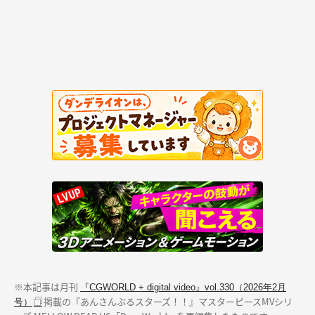
※本記事は月刊
『CGWORLD + digital video』vol.330（2026年2月
掲載の『あんさんぶるスターズ！！』マスターピースMVシリ
号）