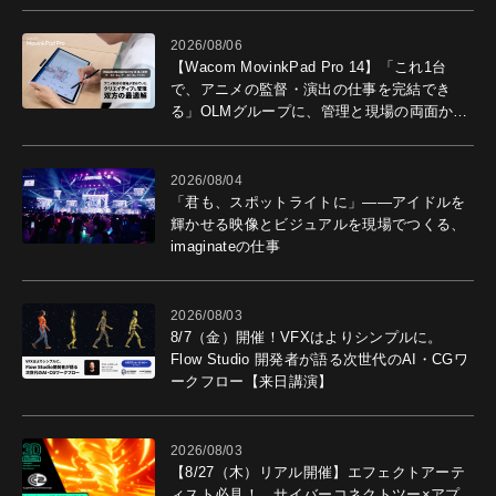
2026/08/06
【Wacom MovinkPad Pro 14】「これ1台
で、アニメの監督・演出の仕事を完結でき
る」OLMグループに、管理と現場の両面から
導入効果を聞いた
2026/08/04
「君も、スポットライトに」――アイドルを
輝かせる映像とビジュアルを現場でつくる、
imaginateの仕事
2026/08/03
8/7（金）開催！VFXはよりシンプルに。
Flow Studio 開発者が語る次世代のAI・CGワ
ークフロー【来日講演】
2026/08/03
【8/27（木）リアル開催】エフェクトアーテ
ィスト必見！ サイバーコネクトツー×アプ