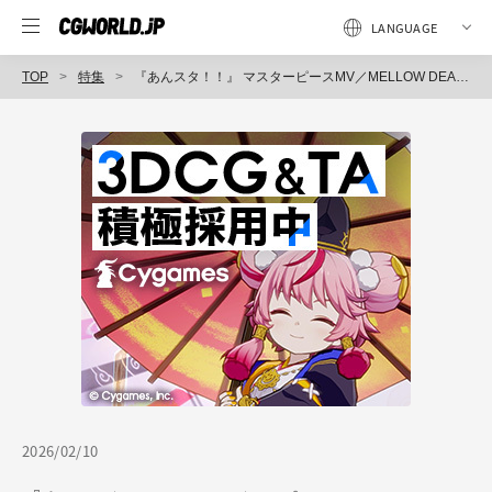
TOP
特集
『あんスタ！！』 マスターピースMV／MELLOW DEAR US「Dear World」／No.2：飛行機ステージの意外性が引き出す、ファンの熱量
2026/02/10