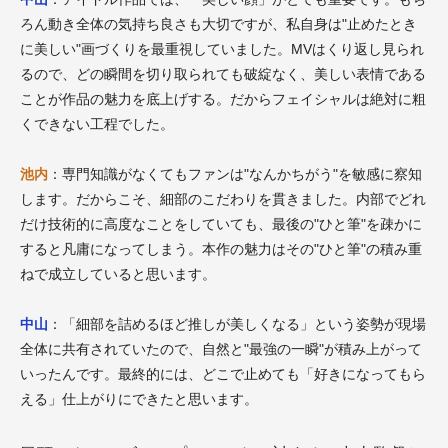
ろん動き全体の気持ち良さも大切ですが、私自身は"止めたとき
に美しい"画づくりを最重視していました。MVはくり返し見られ
るので、どの瞬間を切り取られても破綻なく、美しい表情である
ことが作品の魅力を底上げする。だからフェイシャルは絶対に粗
くできない工程でした。
池内
：専門知識がなくてもファンは"なんかちがう"を敏感に察知
します。だからこそ、細部のこだわりを貫きました。内部でどれ
だけ技術的に高度なことをしていても、最後の"ひと筆"を疎かに
すると凡庸になってしまう。本作の魅力はその"ひと筆"の積み重
ねで成立していると思います。
中山
：「細部を詰めるほど推しが美しくなる」という姿勢が現場
全体に共有されていたので、自然と"最強の一瞬"が積み上がって
いったんです。最終的には、どこで止めても「好きになってもら
える」仕上がりにできたと思います。