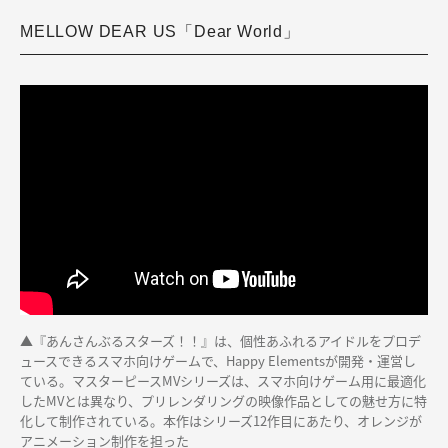
MELLOW DEAR US「Dear World」
▲『あんさんぶるスターズ！！』は、個性あふれるアイドルをプロデ
ュースできるスマホ向けゲームで、Happy Elementsが開発・運営し
ている。マスターピースMVシリーズは、スマホ向けゲーム用に最適化
したMVとは異なり、プリレンダリングの映像作品としての魅せ方に特
化して制作されている。本作はシリーズ12作目にあたり、オレンジが
アニメーション制作を担った