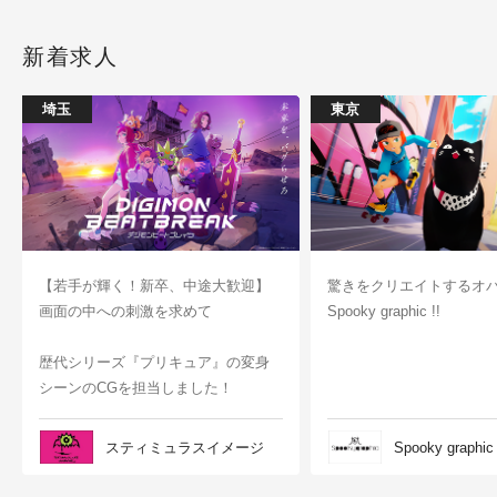
新着求人
埼玉
東京
【若手が輝く！新卒、中途大歓迎】
驚きをクリエイトするオ
画面の中への刺激を求めて
Spooky graphic !!
歴代シリーズ『プリキュア』の変身
シーンのCGを担当しました！
スティミュラスイメージ
Spooky graphic