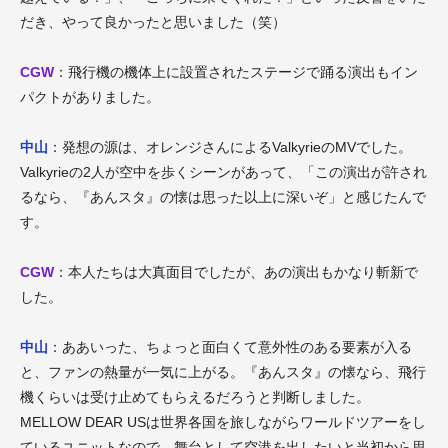
だき、やって良かったと思いました（笑）
CGW
：飛行機の機体上に設置されたステージで踊る演出もイン
パクトがありました。
中山
：発想の源は、オレンジさんによるValkyrieのMVでした。
Valkyrieの2人が空中を歩くシーンがあって、「この演出が許され
るなら、『あんスタ』の懐は思った以上に深いぞ」と感じたんで
す。
CGW
：本人たちは大真面目でしたが、あの演出もかなり斬新で
した。
中山
：ああいった、ちょっと面白くて意外性のある要素が入る
と、ファンの熱量が一気に上がる。『あんスタ』の懐なら、飛行
機くらいは受け止めてもらえるだろうと判断しました。
MELLOW DEAR USは世界各国を旅しながらワールドツアーをし
ているユニットなので、舞台として空港を出したいと当初から思