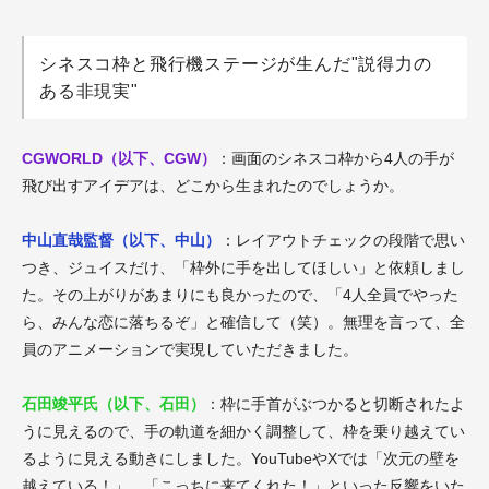
シネスコ枠と飛行機ステージが生んだ"説得力の
ある非現実"
CGWORLD（以下、CGW）
：画面のシネスコ枠から4人の手が
飛び出すアイデアは、どこから生まれたのでしょうか。
中山直哉監督（以下、中山）
：レイアウトチェックの段階で思い
つき、ジュイスだけ、「枠外に手を出してほしい」と依頼しまし
た。その上がりがあまりにも良かったので、「4人全員でやった
ら、みんな恋に落ちるぞ」と確信して（笑）。無理を言って、全
員のアニメーションで実現していただきました。
石田竣平氏（以下、石田）
：枠に手首がぶつかると切断されたよ
うに見えるので、手の軌道を細かく調整して、枠を乗り越えてい
るように見える動きにしました。YouTubeやXでは「次元の壁を
越えている！」、「こっちに来てくれた！」といった反響をいた