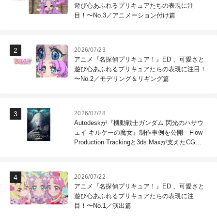
遊び心あふれるプリキュアたちの表現に注
目！〜No.3／アニメーション付け篇
2026/07/23
アニメ『名探偵プリキュア！』ED 、可愛さと
遊び心あふれるプリキュアたちの表現に注目！
〜No.2／モデリング＆リギング篇
2026/07/28
Autodeskが『機動戦士ガンダム 閃光のハサウ
ェイ キルケーの魔女』制作事例を公開―Flow
Production Trackingと3ds Maxが支えたCG制
作現場
2026/07/22
アニメ『名探偵プリキュア！』ED 、可愛さと
遊び心あふれるプリキュアたちの表現に注
目！〜No.1／演出篇