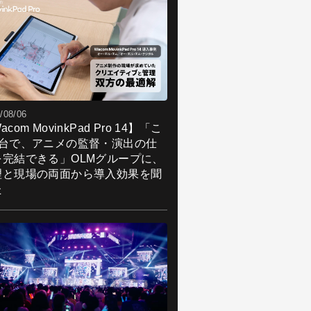
/08/06
acom MovinkPad Pro 14】「こ
1台で、アニメの監督・演出の仕
を完結できる」OLMグループに、
理と現場の両面から導入効果を聞
た