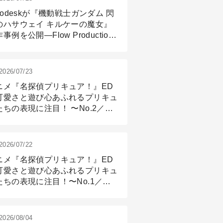
todeskが『機動戦士ガンダム 閃
のハサウェイ キルケーの魔女』
事例を公開―Flow Production
ackingと3ds Maxが支えたCG制
現場
2026/07/23
ニメ『名探偵プリキュア！』ED
可愛さと遊び心あふれるプリキュ
たちの表現に注目！ 〜No.2／モ
リング＆リギング篇
2026/07/22
ニメ『名探偵プリキュア！』ED
可愛さと遊び心あふれるプリキュ
たちの表現に注目！〜No.1／演
篇
2026/08/04