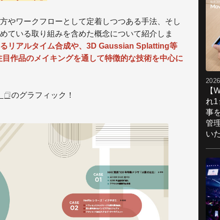
方やワークフローとして定着しつつある手法、そし
めている取り組みを含めた概念について紹介しま
ルタイム合成や、3D Gaussian Splatting等
注目作品のメイキングを通して特徴的な技術を中心に
2026
【W
』
のグラフィック！
れ
事
管
い