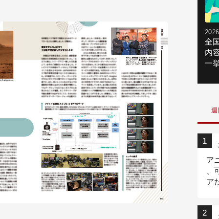
2026
全
内
一挙
週
ア
、
ア
ニ