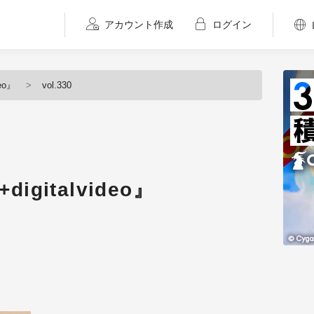
アカウント作成
ログイン
eo』
vol.330
igitalvideo』