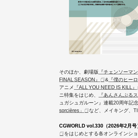
そのほか、劇場版
『チェンソーマン
FINAL SEASON』
&
『僕のヒーロー
アニメ
『ALL YOU NEED IS KILL』
ニ特集をはじめ、
『あんさんぶるス
ュガシュガルーン』連載20周年記
sorcières」
など、メイキング、T
CGWORLD vol.330（2026年2月
をはじめとする各オンラインショ