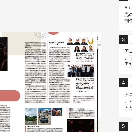
Au
光
制作
Tr
作
ア
、
ア
デ
ア
、
ア
出