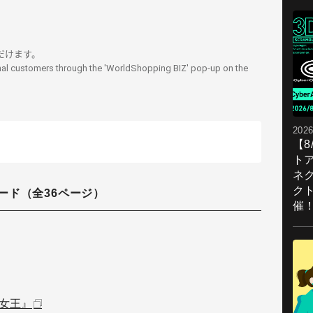
ただけます。
nal customers through the 'WorldShopping BIZ' pop-up on the
2026
【
ト
ネ
ク
ード（全36ページ）
催
女王』