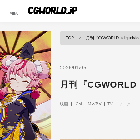
MENU
TOP
月刊『CGWORLD +digitalvid
2026/01/05
月刊『CGWORLD +d
映画
CM
MV/PV
TV
アニメ