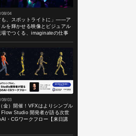
/08/04
君も、スポットライトに」――ア
ドルを輝かせる映像とビジュアル
場でつくる、imaginateの仕事
/08/03
7（金）開催！VFXはよりシンプル
Flow Studio 開発者が語る次世
のAI・CGワークフロー【来日講
】