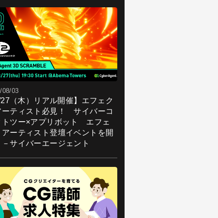
/08/03
8/27（木）リアル開催】エフェク
アーティスト必見！ サイバーコ
クトツー×アプリボット エフェ
トアーティスト登壇イベントを開
！－サイバーエージェント