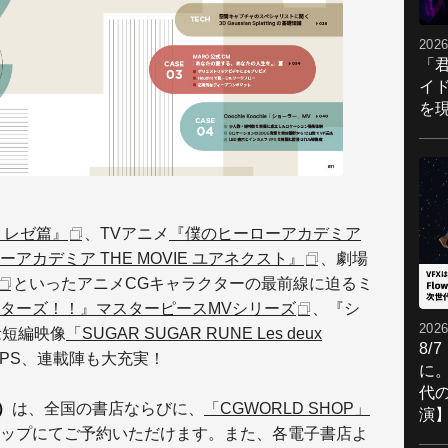
2026
「
イ
を現
 レゼ篇』
、TVアニメ
『僕のヒーローアカデミア
アカデミア THE MOVIE ユアネクスト』
、劇場
といったアニメCGキャラクターの最前線に迫るミ
ターズ！！』マスターピースMVシリーズ
、『シ
2026
念短編映像
「SUGAR SUGAR RUNE Les deux
8/
IPS、連載陣も大充実！
に。
代
号）
は、全国の書店ならびに、
「CGWORLD SHOP」
演
ップにてご予約いただけます。また、各電子書店よ