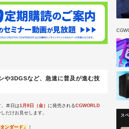
CGW
ンや3DGSなど、急速に普及が進む技
す。本日は
1月9日（金）
に発売される
CGWORLD
少しだけお見せします。
ス
タンダード」
！