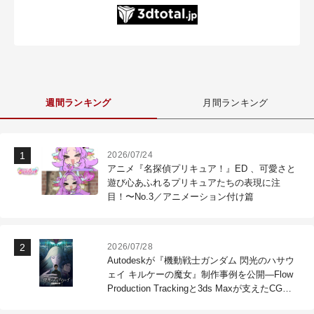
週間ランキング
月間ランキング
2026/07/24
アニメ『名探偵プリキュア！』ED 、可愛さと
遊び心あふれるプリキュアたちの表現に注
目！〜No.3／アニメーション付け篇
2026/07/28
Autodeskが『機動戦士ガンダム 閃光のハサウ
ェイ キルケーの魔女』制作事例を公開―Flow
Production Trackingと3ds Maxが支えたCG制
作現場