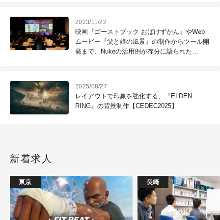
2023/11/22
映画『ゴーストブック おばけずかん』やWeb
ムービー『父と娘の風景』の制作からツール開
発まで、Nukeの活用例が存分に語られた
「Nuke Meetup Tokyo 2023 Summer」
2025/08/27
レイアウトで印象を強化する、『ELDEN
RING』の背景制作【CEDEC2025】
新着求人
東京
長崎