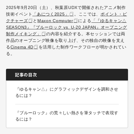
2025年9月20日（土）、秋葉原UDXで開催されたアニメ制作
技術イベント
「あにつく2025」
。ここでは、
ポイント・ピ
クチャーズ
と
Maxon Computer
による
「『ゆるキャン△
SEASON3』『ブルーロック vs. U-20 JAPAN』オープニング
制作メイキング」
の内容を紹介する。本セッションでは両
作品のオープニング映像を取り上げ、その独自の映像を支え
る
Cinema 4D
を活用した制作ワークフローが明かされてい
る。
記事の目次
『ゆるキャン△』にグラフィックデザインを調和させ
るには？
『ブルーロック』の荒々しい熱さを筆タッチで表現す
るには？