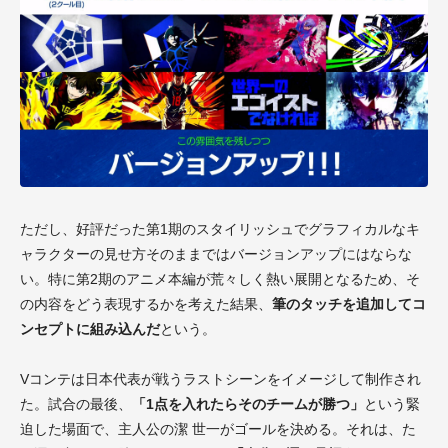
ただし、好評だった第1期のスタイリッシュでグラフィカルなキ
ャラクターの見せ方そのままではバージョンアップにはならな
い。特に第2期のアニメ本編が荒々しく熱い展開となるため、そ
の内容をどう表現するかを考えた結果、
筆のタッチを追加してコ
ンセプトに組み込んだ
という。
Vコンテは日本代表が戦うラストシーンをイメージして制作され
た。試合の最後、
「1点を入れたらそのチームが勝つ」
という緊
迫した場面で、主人公の潔 世一がゴールを決める。それは、た