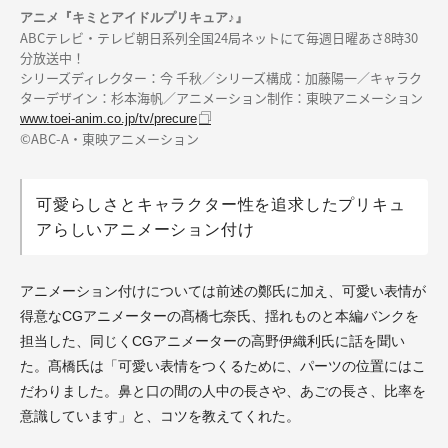
アニメ『キミとアイドルプリキュア♪』
ABCテレビ・テレビ朝日系列全国24局ネットにて毎週日曜あさ8時30
分放送中！
シリーズディレクター：今 千秋／シリーズ構成：加藤陽一／キャラク
ターデザイン：杉本海帆／アニメーション制作：東映アニメーション
www.toei-anim.co.jp/tv/precure
©ABC-A・東映アニメーション
可愛らしさとキャラクター性を追求したプリキュ
アらしいアニメーション付け
アニメーション付けについては前述の鄭氏に加え、可愛い表情が
得意なCGアニメーターの髙橋七奈氏、揺れものと本編バンクを
担当した、同じくCGアニメーターの高野伊織利氏に話を聞い
た。髙橋氏は「可愛い表情をつくるために、パーツの位置にはこ
だわりました。鼻と口の間の人中の長さや、あごの長さ、比率を
意識しています」と、コツを教えてくれた。