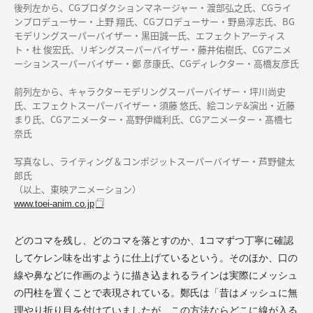
後列左から、CGプロダクションマネージャー・渡部弘之氏、CGライ
ンプロデューサー・上野 翔氏、CGプロデューサー・野島淳志氏、BG
モデリングスーパーバイザー・黒田誠一氏、エフェクトアーティス
ト・杜 俊宏氏、リギングスーパーバイザー・藤井佑樹氏、CGアニメ
ーションスーパーバイザー・鄭 彦康氏、CGディレクター・高橋友彦氏
前列左から、キャラクターモデリングスーパーバイザー・坪川尚史
氏、エフェクトスーパーバイザー・須藤 悠氏、絵コンテ&演出・近藤
まり氏、CGアニメーター・高野伊織利氏、CGアニメーター・髙橋七
奈氏
写真なし、ライティング＆コンポジットスーパーバイザー・芦野健太
郎氏
（以上、東映アニメーション）
www.toei-anim.co.jp
どのコマを残し、どのコマを落とすのか、1コマずつ丁寧に確認
してケレン味を出すように仕上げているという。そのほか、口の
線や鼻などに作画のように描き込まれるラインは実際にメッシュ
の円柱を置くことで表現されている。鄭氏は「昔はメッシュに無
理やり折り目を付けていましたが、この方法ならどこに線が入る