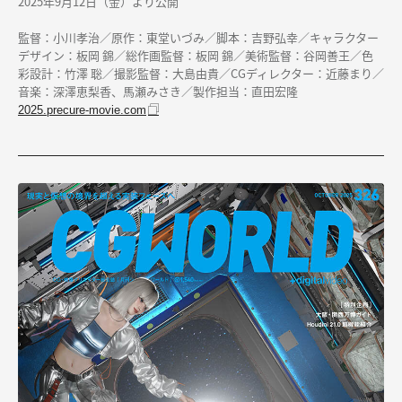
2025年9月12日（金）より公開
監督：小川孝治／原作：東堂いづみ／脚本：吉野弘幸／キャラクター
デザイン：板岡 錦／総作画監督：板岡 錦／美術監督：谷岡善王／色
彩設計：竹澤 聡／撮影監督：
大島由貴／CGディレクター：近藤まり／
音楽：深澤恵梨香、馬瀬みさき／製作担当：直田宏隆
2025.precure-movie.com