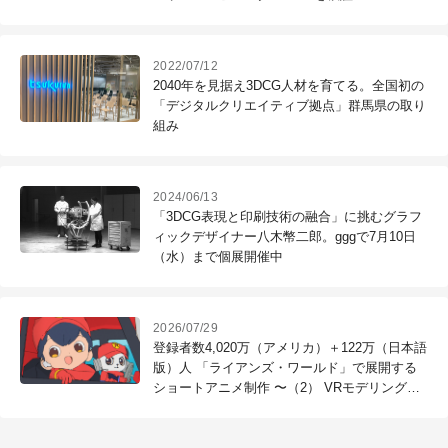
2022/07/12
2040年を見据え3DCG人材を育てる。全国初の
「デジタルクリエイティブ拠点」群馬県の取り
組み
2024/06/13
「3DCG表現と印刷技術の融合」に挑むグラフ
ィックデザイナー八木幣二郎。gggで7月10日
（水）まで個展開催中
2026/07/29
登録者数4,020万（アメリカ）＋122万（日本語
版）人 「ライアンズ・ワールド」で展開する
ショートアニメ制作 〜（2） VRモデリングソ
フト「Gravity Sketch」導入による直感的なプ
リビズ制作