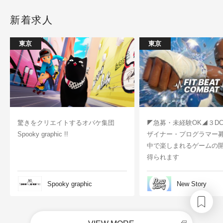
新着求人
東京
東京
驚きをクリエイトするオバケ集団
◤急募・未経験OK◢３D
Spooky graphic !!
ザイナー・プログラマー
中で楽しまれるゲームの
得られます
Spooky graphic
New Story