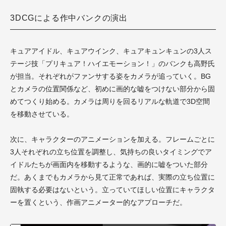
3DCGによる作中バンクの演出
キュアアイドル、キュアウインク、キュアキュンキュンの3人ス
テージ技「プリキュア！ハイエモーション！」のバンクも高野氏
が担当。それぞれがファンサする姿をカメラが追っていく。BG
とカメラの位置関係など、初めに画的な嘘をつけない部分から固
めてつくり始める。カメラは周りを回るリアルな軌道で3D空間
を移動させている。
次に、キャラクターのアニメーションを加える。フレームごとに
3人それぞれの立ち位置を調整し、気持ちの良いタイミングでア
イドルたちが画面内を移動するような、画的に嘘をついた部分
だ。あくまでもカメラから見て正常であれば、実際の立ち位置に
固執する必要はないという。立っていてほしい位置にキャラクタ
ーを置くという、作画アニメーター的なアプローチだ。