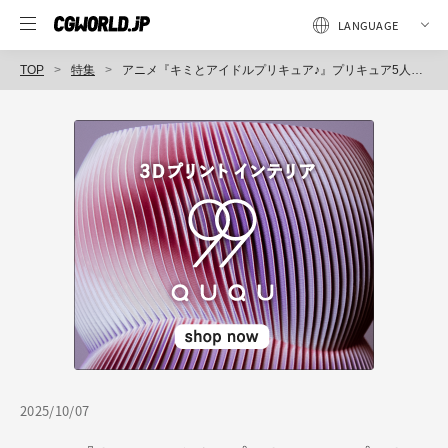
TOP
特集
アニメ『キミとアイドルプリキュア♪』プリキュア5人がそろった後期EDを解説！ 〜No.2／アニメーション付け篇
2025/10/07