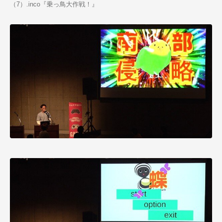
（7）.inco『乗っ鳥大作戦！』