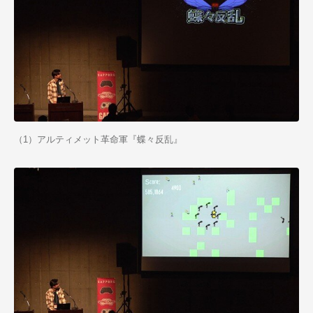
（1）アルティメット革命軍『蝶々反乱』