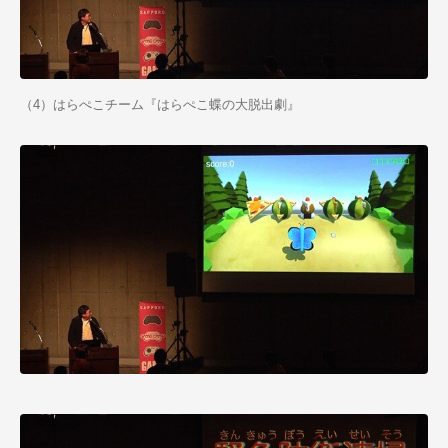
（4）はらぺこチーム『はらぺこ蝶の大脱出劇』