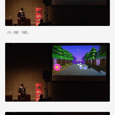
（8）8蝶『8蝶』