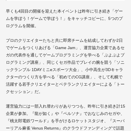
早くも4回目の開催を迎えた本イベントは昨年に引き続き「ゲー
ムを学ぼう！ゲームで学ぼう！」をキャッチコピーに、5つのプ
ログラムを開催。
プロのクリエイターたちと共に即席チームを結成してわずか2日
でゲームをつくりあげる「Game Jam」、運営協力企業であるセ
ガの代表作を通してゲームプログラミングを学べる「ぷよぷよプ
ログラミング講座」、同じくセガ作品でプレイの腕を競う「ソニ
ックランブル 1DAYミニeスポーツ大会」、小中高生が3Dキャラ
クターのつくり方を学べる「初めてのCG講座」、そして札幌で
活躍する若手クリエイターとベテランクリエイターによる「トー
クセッション」だ。
運営協力には一部入れ替わりがありつつも、昨年に引き続き計15
企業が参加。『龍が如く』や『ペルソナ』でおなじみのセガや、
『桃太郎電鉄ワールド』を手がけるロケットスタジオ、『スーパ
ーリアル麻雀 Venus Returns』のクラウドファンディングで話題