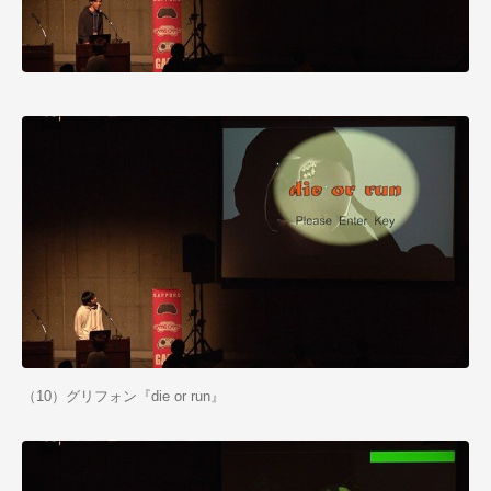
（10）グリフォン『die or run』