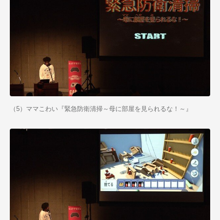
（5）ママこわい『緊急防衛清掃～母に部屋を見られるな！～』