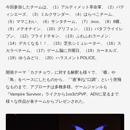
今回参加したチームは、（1）アルティメット革命軍、（2）パテ
ィシエーズ、（3）ミルクサンダー、（4）はらぺこチーム、
（5）ママこわい、（6）サンタチーム、（7）.inco、（8）8蝶、
（9）メテオナイン、（10）グリフォン、（11）バタフライイレ
ブン、（12）フライドチキン、（13）ふわふわラーメン、
（14）デカくなる！！、（15）芝生シミュレーター、（16）ス
カラベチーム、（17）ゲーム脳に月曜日、（19）カーネルズ、
（19）ゆうみどり、（20）ハラスメントPOLICE。
開発テーマ「カクチョウ」に対する解釈も様々で、「蝶」や
「鳥」をベースにしたものから、「”過”剰な”口調”」という突飛
なものまで、アプローチは多種多様。ゲームジャンルも
『Vampire Survivor』ライクから1vs3のPVP、ADVに至るまで
様々な作品が各チームからプレゼンされた。