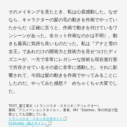
そのメイキングを見たとき、私は心底感動した。なぜ
なら、キャラクターの髪の毛の動きを作画でやってい
たからだ（正確に言うと、作画で動きを付けているワ
ンシーンがあった。全カット作画なのかは不明）。動
きも最高に気持ち良いものだった。私は『アナと雪の
女王』であれだけの開発力と技術力を見せつけたディ
ズニーが、一方で非常にレガシーな技術も現在進行形
で共存させているその姿に非常に感動した。それに影
響されて、今回は髪の動きを作画でやってみることに
したのだ。やってみた感想？ めちゃくちゃ大変でし
た。
TEXT_森江康太（トランジスタ・スタジオ／ディレクター）
書籍「アニメーションスタイル＋」著者。MV「Express」等の作品で監
督としても活動している。
トランジスタ・スタジオ公式サイト
0130.web（個人サイト）