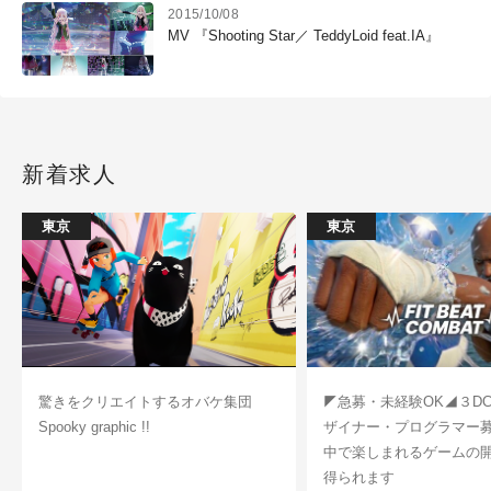
2015/10/08
MV 『Shooting Star／ TeddyLoid feat.IA』
新着求人
東京
東京
驚きをクリエイトするオバケ集団
◤急募・未経験OK◢３D
Spooky graphic !!
ザイナー・プログラマー
中で楽しまれるゲームの
得られます