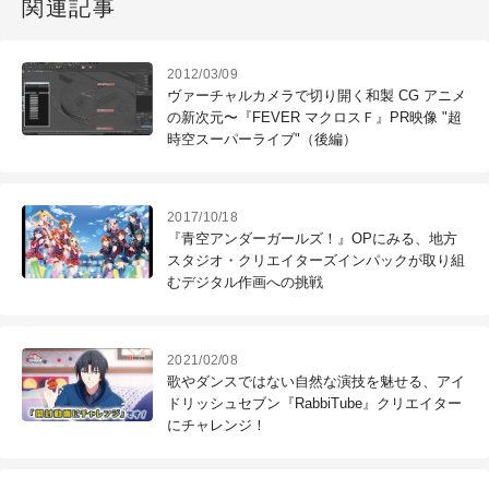
関連記事
2012/03/09
ヴァーチャルカメラで切り開く和製 CG アニメ
の新次元〜『FEVER マクロスＦ』PR映像 "超
時空スーパーライブ"（後編）
2017/10/18
『青空アンダーガールズ！』OPにみる、地方
スタジオ・クリエイターズインパックが取り組
むデジタル作画への挑戦
2021/02/08
歌やダンスではない自然な演技を魅せる、アイ
ドリッシュセブン『RabbiTube』クリエイター
にチャレンジ！