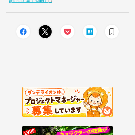
@kohta0130（Twitter）