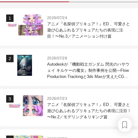
2026/07/24
アニメ『名探偵プリキュア！』ED 、可愛さと
遊び心あふれるプリキュアたちの表現に注
目！〜No.3／アニメーション付け篇
2026/07/28
Autodeskが『機動戦士ガンダム 閃光のハサウ
ェイ キルケーの魔女』制作事例を公開―Flow
Production Trackingと3ds Maxが支えたCG制
作現場
2026/07/23
アニメ『名探偵プリキュア！』ED 、可愛さと
遊び心あふれるプリキュアたちの表現に注目！
〜No.2／モデリング＆リギング篇