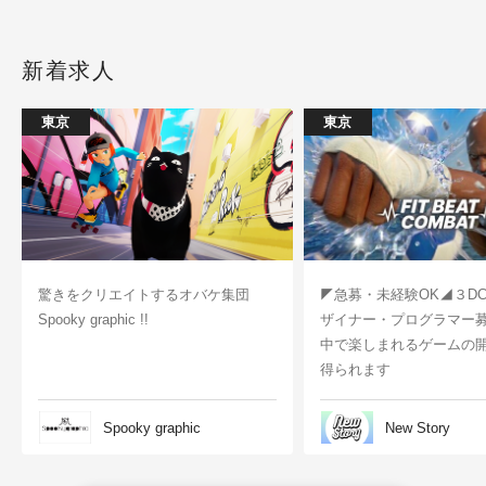
新着求人
東京
東京
驚きをクリエイトするオバケ集団
◤急募・未経験OK◢３D
Spooky graphic !!
ザイナー・プログラマー
中で楽しまれるゲームの
得られます
Spooky graphic
New Story