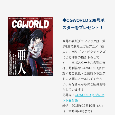
◆CGWORLD 208号ポ
スターをプレゼント！
今号の表紙グラフィックは、第
1特集で取り上げたアニメ『亜
人』。ポリゴン・ピクチュアズ
による渾身の描き下ろしで
す！ 本ポスターをご希望の方
は、月刊誌や CGWORLD.jp に
対するご意見・ご感想を下記ア
ドレス宛にメールしてくださ
い。みなさんからのご応募お待
ちしています！
応募先：
CGWORLD.jp プレゼ
ント受付係
締切：2015年12月10日（木）
（日本時間24時まで）