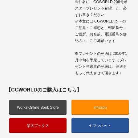
※件名に「CGWORLD 208号ポ
スタープレゼント希望」と、必
ずお書きください
※本文には CGWORLD.jp への
ご意見・ご感想と、郵便番号、
ご住所、お名前、電話番号を併
記の上、ご応募願います
※プレゼントの発送は 2016年1
月中旬を予定しています（プレ
ゼント当選者の発表は、発送を
もって代えさせて頂きます）
【CGWORLDのご購入はこちら】
Works Online Book Store
amazon
楽天ブックス
セブンネット