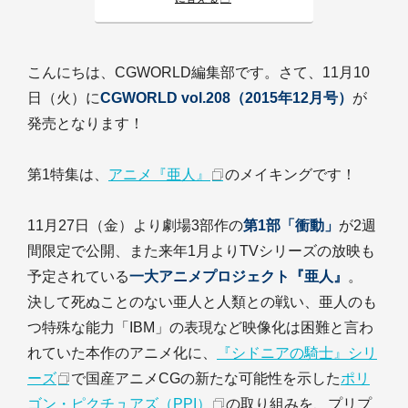
こんにちは、CGWORLD編集部です。さて、11月10
日（火）に
CGWORLD vol.208（2015年12月号）
が
発売となります！
第1特集は、
アニメ『亜人』
のメイキングです！
11月27日（金）より劇場3部作の
第1部「衝動」
が2週
間限定で公開、また来年1月よりTVシリーズの放映も
予定されている
一大アニメプロジェクト『亜人』
。
決して死ぬことのない亜人と人類との戦い、亜人のも
つ特殊な能力「IBM」の表現など映像化は困難と言わ
れていた本作のアニメ化に、
『シドニアの騎士』シリ
ーズ
で国産アニメCGの新たな可能性を示した
ポリ
ゴン・ピクチュアズ（PPI）
の取り組みを、プリプ