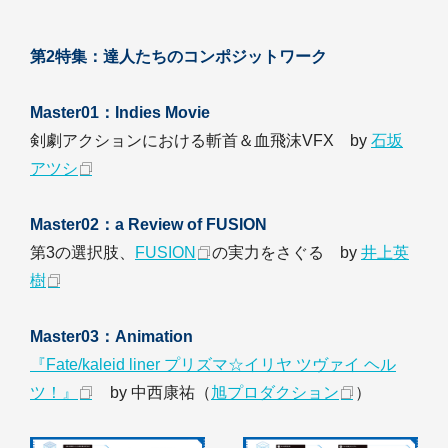
第2特集：達人たちのコンポジットワーク
Master01：Indies Movie
剣劇アクションにおける斬首＆血飛沫VFX by
石坂
アツシ
Master02：a Review of FUSION
第3の選択肢、
FUSION
の実力をさぐる by
井上英
樹
Master03：Animation
『Fate/kaleid liner プリズマ☆イリヤ ツヴァイ ヘル
ツ！』
by 中西康祐（
旭プロダクション
）