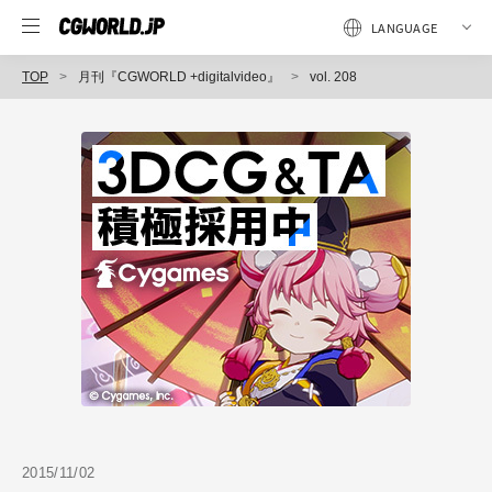
TOP
月刊『CGWORLD +digitalvideo』
vol. 208
2015/11/02