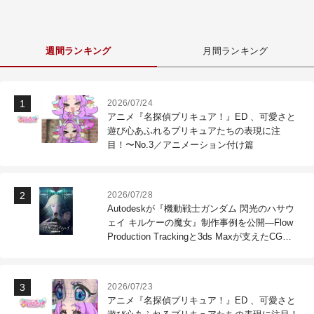
週間ランキング
月間ランキング
2026/07/24
アニメ『名探偵プリキュア！』ED 、可愛さと
遊び心あふれるプリキュアたちの表現に注
目！〜No.3／アニメーション付け篇
2026/07/28
Autodeskが『機動戦士ガンダム 閃光のハサウ
ェイ キルケーの魔女』制作事例を公開―Flow
Production Trackingと3ds Maxが支えたCG制
作現場
2026/07/23
アニメ『名探偵プリキュア！』ED 、可愛さと