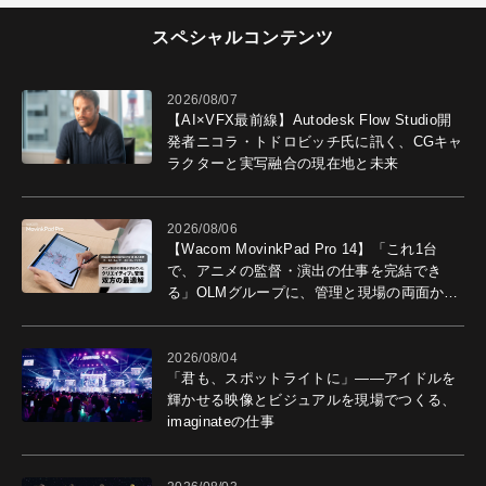
スペシャルコンテンツ
2026/08/07
【AI×VFX最前線】Autodesk Flow Studio開
発者ニコラ・トドロビッチ氏に訊く、CGキャ
ラクターと実写融合の現在地と未来
2026/08/06
【Wacom MovinkPad Pro 14】「これ1台
で、アニメの監督・演出の仕事を完結でき
る」OLMグループに、管理と現場の両面から
導入効果を聞いた
2026/08/04
「君も、スポットライトに」――アイドルを
輝かせる映像とビジュアルを現場でつくる、
imaginateの仕事