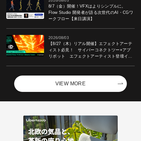
2026/08/03
8/7（金）開催！VFXはよりシンプルに。
Flow Studio 開発者が語る次世代のAI・CGワ
ークフロー【来日講演】
2026/08/03
【8/27（木）リアル開催】エフェクトアーテ
ィスト必見！ サイバーコネクトツー×アプ
リボット エフェクトアーティスト登壇イベ
ントを開催！－サイバーエージェント
VIEW MORE