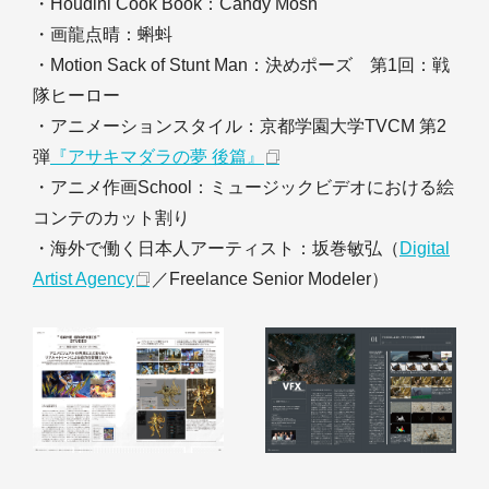
・Houdini Cook Book：Candy Mosh
・画龍点晴：蝌蚪
・Motion Sack of Stunt Man：決めポーズ 第1回：戦
隊ヒーロー
・アニメーションスタイル：京都学園大学TVCM 第2
弾
『アサキマダラの夢 後篇』
・アニメ作画School：ミュージックビデオにおける絵
コンテのカット割り
・海外で働く日本人アーティスト：坂巻敏弘（
Digital
Artist Agency
／Freelance Senior Modeler）