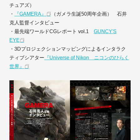
チュアズ）
・
『GAMERA』
（ガメラ生誕50周年企画） 石井
克人監督インタビュー
・最先端ワールドCGレポート vol.1
GUNCY'S
EYE
・3Dプロジェクションマッピングによるインタラク
ティブシアター
『Universe of Nikon ニコンのひらく
世界』