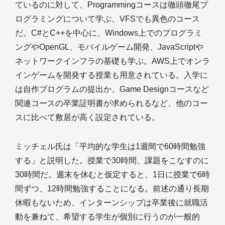
ているのに対して、Programmingコースは徹頭徹尾プ
ログラミングについて学ぶ、VFSでも異色のコース
だ。C#とC++を中心に、Windows上でのプログラミ
ングやOpenGL、モバイルゲーム開発、JavaScriptや
ネットワークインフラの基礎も学ぶ。AWS上でオンラ
インゲームを開発する授業も用意されている。入学に
は自作プログラムの提出か、Game Designコースなど
関連コースの卒業証明書が求められるなど、他のコー
スに比べて敷居が高く設定されている。
ミッチェル氏は「平均的な学生は1週間で60時間勉強
する」と説明した。授業で30時間、課題をこなすのに
30時間だ。週末を休むと仮定すると、1日に授業で6時
間ずつ、12時間勉強することになる。前述の通り長期
休暇もないため、インターンシップは卒業後に就職活
動を兼ねて、希望する学生が個別に行うのが一般的