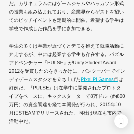
だ。カリキュラムにはゲームジャムやハッカソン形式
の授業も組み込まれており、産業界からゲストを招い
てのピッチイベントも定期的に開催。希望する学生は
学校で作成した作品を手に参加できる。
学生の多くは卒業が近づくとデモを抱えて就職活動に
奔走するが、中には起業する学生も存在する。パズル
アドベンチャー『PULSE』がUnity Student Award
2012を受賞したのをきっかけに、バンクーバーでイン
ディゲームスタジオを立ち上げた
Pixel Pi Games
は
好例だ。『PULSE』は在学中に開発されたプロトタ
イプをベースに、キックスターターで8万ドル（約800
万円）の資金調達を経て本開発が行われ、2015年10
月にSTEAMでリリースされた。同社は現在も市内で
活動中だ。