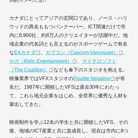
学校のイメージに近い
カナダにとってアジアの玄関口であり、ノース・ハリ
ウッドの異名ももつバンクーバー。ICT関連だけで市
内に8,900社、約8万人のクリエイターが活躍中だ。地
域企業の代名詞とも言えるのがスポーツゲームで有名
な
EAカナダ
。
カプコン（Capcom Vancouver）
、
セガ（Relic Entertainment）
、
マイクロソフト
（The Coalition）
なども傘下のスタジオを抱える。
映像業界ではVFXスタジオの
Double Negative
が有
名だ。1987年に開校したVFSは過去30年にわたっ
て、これら地元企業をはじめ、全世界に優秀な人材を
輩出してきた。
映画制作を学ぶ12名の学生と共に開校したVFS。その
後、地域のICT産業と共に急成長し、現在は市内に8つ