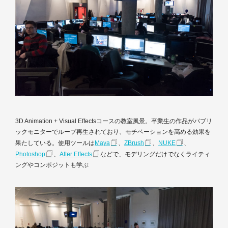
3D Animation + Visual Effectsコースの教室風景。卒業生の作品がパブリ
ックモニターでループ再生されており、モチベーションを高める効果を
果たしている。使用ツールは
Maya
、
ZBrush
、
NUKE
、
Photoshop
、
After Effects
などで、モデリングだけでなくライティ
ングやコンポジットも学ぶ