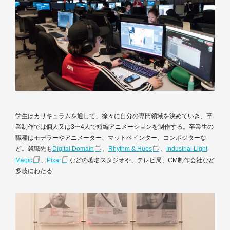
学生はカリキュラムを通して、徐々に自分の専門領域を決めていき、卒
業制作では個人又は3〜4人で短編アニメーションを制作する。卒業生の
職種はモデラーやアニメーター、マットペインター、コンポジターな
ど。就職先も
Digital Domain
、
Rhythm & Hues
、
Industrial Light
Magic
、
Pixar
などの著名スタジオや、テレビ局、CM制作会社など
多岐にわたる