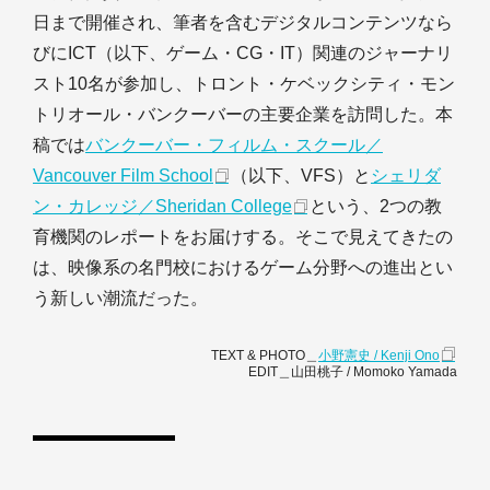
日まで開催され、筆者を含むデジタルコンテンツなら
びにICT（以下、ゲーム・CG・IT）関連のジャーナリ
スト10名が参加し、トロント・ケベックシティ・モン
トリオール・バンクーバーの主要企業を訪問した。本
稿では
バンクーバー・フィルム・スクール／
Vancouver Film School
（以下、VFS）と
シェリダ
ン・カレッジ／Sheridan College
という、2つの教
育機関のレポートをお届けする。そこで見えてきたの
は、映像系の名門校におけるゲーム分野への進出とい
う新しい潮流だった。
TEXT & PHOTO＿
小野憲史 / Kenji Ono
EDIT＿山田桃子 / Momoko Yamada