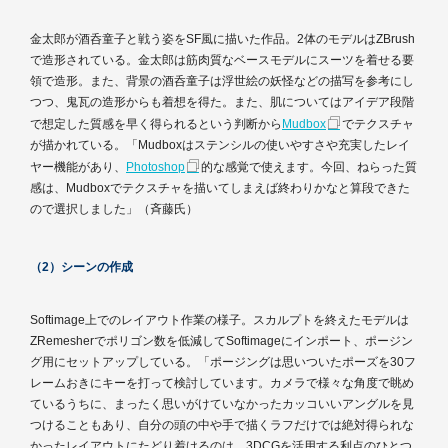
金太郎が酒呑童子と戦う姿をSF風に描いた作品。2体のモデルはZBrush
で造形されている。金太郎は筋肉質なベースモデルにスーツを着せる要
領で造形。また、背景の酒呑童子は浮世絵の妖怪などの描写を参考にし
つつ、鬼瓦の造形からも着想を得た。また、肌についてはアイデア段階
で想定した質感を早く得られるという判断から
Mudbox
でテクスチャ
が描かれている。「Mudboxはステンシルの使いやすさや充実したレイ
ヤー機能があり、
Photoshop
的な感覚で使えます。今回、ねらった質
感は、Mudboxでテクスチャを描いてしまえば終わりかなと算段できた
ので選択しました」（斉藤氏）
（2）シーンの作成
Softimage上でのレイアウト作業の様子。スカルプトを終えたモデルは
ZRemesherでポリゴン数を低減してSoftimageにインポート、ポージン
グ用にセットアップしている。「ポージングは思いついたポーズを30フ
レームおきにキーを打って検討しています。カメラで様々な角度で眺め
ているうちに、まったく思いがけていなかったカッコいいアングルを見
つけることもあり、自分の頭の中や手で描くラフだけでは絶対得られな
かったレイアウトにたどり着けるのは、3DCGを活用する利点のひとつ