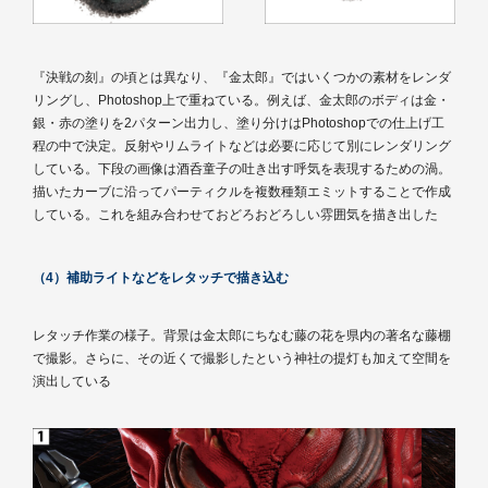
『決戦の刻』の頃とは異なり、『金太郎』ではいくつかの素材をレンダ
リングし、Photoshop上で重ねている。例えば、金太郎のボディは金・
銀・赤の塗りを2パターン出力し、塗り分けはPhotoshopでの仕上げ工
程の中で決定。反射やリムライトなどは必要に応じて別にレンダリング
している。下段の画像は酒呑童子の吐き出す呼気を表現するための渦。
描いたカーブに沿ってパーティクルを複数種類エミットすることで作成
している。これを組み合わせておどろおどろしい雰囲気を描き出した
（4）補助ライトなどをレタッチで描き込む
レタッチ作業の様子。背景は金太郎にちなむ藤の花を県内の著名な藤棚
で撮影。さらに、その近くで撮影したという神社の提灯も加えて空間を
演出している