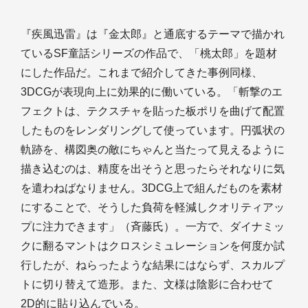
『疾風迅雷』は『金太郎』と通底するテーマで描かれ
ているSF童話シリーズの作品で、「桃太郎」を題材
にした作品だ。これまで紹介してきた事例同様、
3DCGが表現向上に効果的に働いている。「斬撃のエ
フェクトは、テクスチャを貼った板ポリを曲げて配置
したものをレンダリングして使っています。円弧状の
軌跡を、構図奥の敵にちゃんと当たって見えるように
描き込むのは、精度を出そうと思ったらそれなりに気
を遣わねばなりません。3DCG上で組んだものを素材
にすることで、そうした負荷を軽減しクオリティアッ
プに注力できます」（斉藤氏）。一方で、ダイナミッ
クに翻るマントはクロスシミュレーションを何度か試
行したが、ねらったような結果にはならず、スカルプ
トに切り替えて造形。また、文様は陰影に合わせて
2D的に貼り込んでいる。