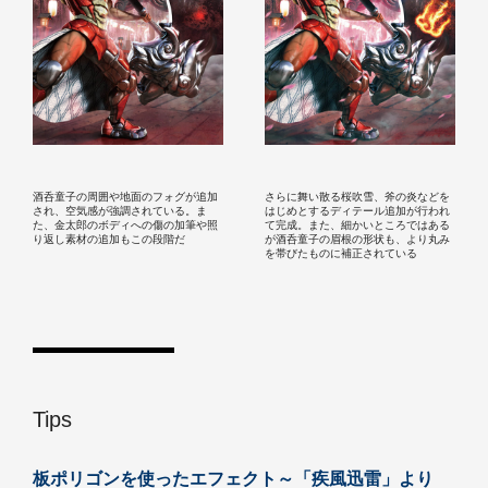
酒呑童子の周囲や地面のフォグが追加
さらに舞い散る桜吹雪、斧の炎などを
され、空気感が強調されている。ま
はじめとするディテール追加が行われ
た、金太郎のボディへの傷の加筆や照
て完成。また、細かいところではある
り返し素材の追加もこの段階だ
が酒呑童子の眉根の形状も、より丸み
を帯びたものに補正されている
Tips
板ポリゴンを使ったエフェクト～「疾風迅雷」より