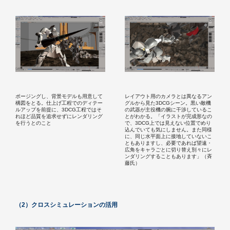
ポージングし、背景モデルも用意して
レイアウト用のカメラとは異なるアン
構図をとる。仕上げ工程でのディテー
グルから見た3DCGシーン。黒い敵機
ルアップを前提に、3DCG工程ではそ
の武器が主役機の腕に干渉しているこ
れほど品質を追求せずにレンダリング
とがわかる。「イラストが完成形なの
を行うとのこと
で、3DCG上では見えない位置でめり
込んでいても気にしません。また同様
に、同じ水平面上に接地していないこ
ともありますし、必要であれば望遠・
広角をキャラごとに切り替え別々にレ
ンダリングすることもあります」（斉
藤氏）
（2）クロスシミュレーションの活用