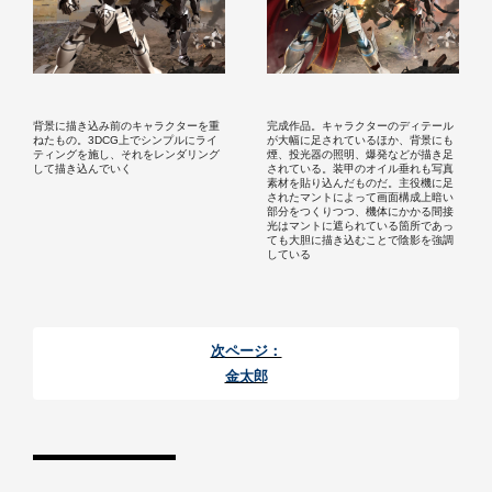
背景に描き込み前のキャラクターを重
完成作品。キャラクターのディテール
ねたもの。3DCG上でシンプルにライ
が大幅に足されているほか、背景にも
ティングを施し、それをレンダリング
煙、投光器の照明、爆発などが描き足
して描き込んでいく
されている。装甲のオイル垂れも写真
素材を貼り込んだものだ。主役機に足
されたマントによって画面構成上暗い
部分をつくりつつ、機体にかかる間接
光はマントに遮られている箇所であっ
ても大胆に描き込むことで陰影を強調
している
次ページ：
金太郎