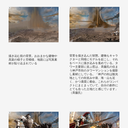
背景を描き込んだ状態。建物もキャラ
描き込む前の背景。おおまかな建物や
クターと同様にモデルを起こし、それ
高架の様子と空模様、地面には写真素
をベースに描き込みを進めている。タ
材が貼り込まれている
ワー主要部に並ぶ窓は、斉藤氏の住ま
う神戸市街のタワーマンションを撮影
し素材にしている。「神戸の街は観光
地としての街並みや港、海・山も近
く、かつ適度に都会。これらがコンパ
クトにまとまっていて、自分の創作に
とても合った土地だと感じています」
（斉藤氏）