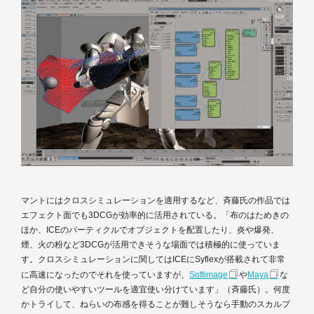
マントにはクロスシミュレーションを適用するなど、斉藤氏の作品では
エフェクト面でも3DCGが効率的に活用されている。「布のはためきの
ほか、ICEのパーティクルでオブジェクトを配置したり、炎や爆発、
煙、火の粉など3DCGが活用できそうな場面では積極的に使っていま
す。クロスシミュレーションに関してはICEにSyflexが搭載されて非常
に高速になったのでそれを使っていますが、
Softimage
や
Maya
な
ど自分の使いやすいツールを適宜使い分けています」（斉藤氏）。何度
かトライして、ねらいの布感を得ることが難しそうなら手動のスカルプ