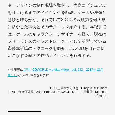
ターデザインの制作現場を取材し、実際にビジュアル
を仕上げるまでのメイキングを解説。ゲームや映像と
はひと味ちがう、それでいて3DCGの表現力を最大限
に活かした事例とそのテクニック紹介する。本記事で
は、ゲームのキャラクターデザイナーを経て、現在は
フリーランスのイラストレーターとして活躍している
斉藤幸延氏のテクニックを紹介。3Dと2Dを自在に使
いこなす斉藤氏の作品メイキングを解説する。
※本記事は
月刊「CGWORLD + digital video」vol. 232（2017年12月
号）
からの転載となります
TEXT＿岸本ひろゆき / Hiroyuki Kishimoto
EDIT＿海老原朱里 / Akari Ebihara（CGWORLD）、山田桃子 / Momoko
Yamada