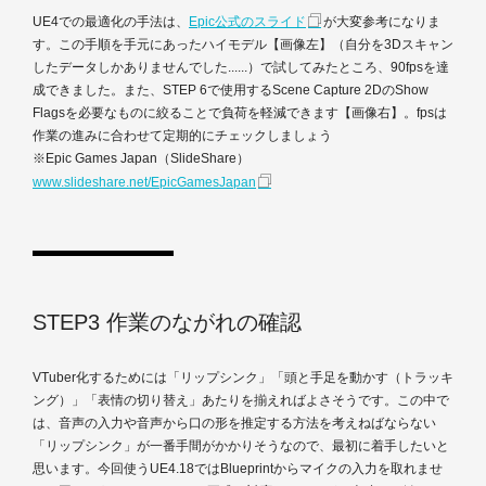
UE4での最適化の手法は、
Epic公式のスライド
が大変参考になりま
す。この手順を手元にあったハイモデル【画像左】（自分を3Dスキャン
したデータしかありませんでした......）で試してみたところ、90fpsを達
成できました。また、STEP 6で使用するScene Capture 2DのShow
Flagsを必要なものに絞ることで負荷を軽減できます【画像右】。fpsは
作業の進みに合わせて定期的にチェックしましょう
※Epic Games Japan（SlideShare）
www.slideshare.net/EpicGamesJapan
STEP3 作業のながれの確認
VTuber化するためには「リップシンク」「頭と手足を動かす（トラッキ
ング）」「表情の切り替え」あたりを揃えればよさそうです。この中で
は、音声の入力や音声から口の形を推定する方法を考えねばならない
「リップシンク」が一番手間がかかりそうなので、最初に着手したいと
思います。今回使うUE4.18ではBlueprintからマイクの入力を取れませ