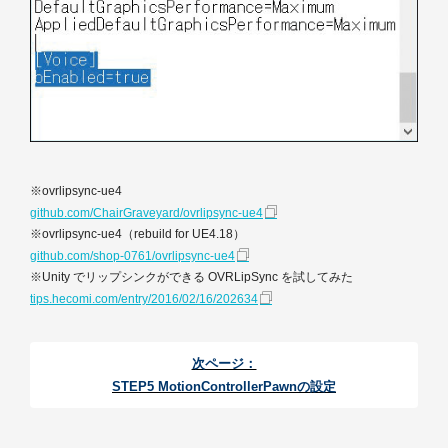
※ovrlipsync-ue4
github.com/ChairGraveyard/ovrlipsync-ue4
※ovrlipsync-ue4（rebuild for UE4.18）
github.com/shop-0761/ovrlipsync-ue4
※Unity でリップシンクができる OVRLipSync を試してみた
tips.hecomi.com/entry/2016/02/16/202634
次ページ：
STEP5 MotionControllerPawnの設定