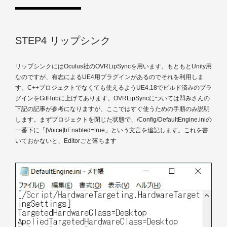
STEP4 リップシンク
リップシンクにはOculus社のOVRLipSyncを用います。もともとUnity用
なのですが、有志によるUE4用プラグインがあるのでそれを利用しま
す。C++プロジェクトでなくても使えるようUE4.18でビルド済みのプラ
グインをGitHubに上げてあります。OVRLipSyncについては凹みさんの
下記の記事が参考になりますが、ここではすぐ使うための手順のみ説明
します。まずプロジェクトを閉じた状態で、
/Config/DefaultEngine.iniの
一番下に「[Voice]bEnabled=true」という文言を追記します。これを書
いておかないと、Editorごと落ちます