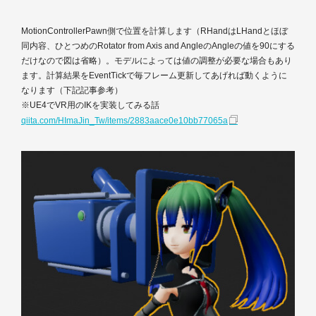
MotionControllerPawn側で位置を計算します（RHandはLHandとほぼ
同内容、ひとつめのRotator from Axis and AngleのAngleの値を90にする
だけなので図は省略）。モデルによっては値の調整が必要な場合もあり
ます。計算結果をEventTickで毎フレーム更新してあげれば動くように
なります（下記記事参考）
※UE4でVR用のIKを実装してみる話
qiita.com/HImaJin_Tw/items/2883aace0e10bb77065a