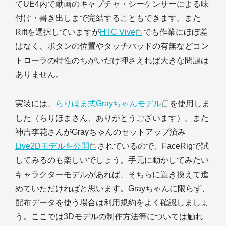
てUE4内で動画のキャプチャ・シーケンサーによる味
付け・書き出しまで完結することもできます。また
Riftを選択していますが
HTC Vive
でも作業にほぼ差
はなく、ボタンの位置やタッチパッドの有無などコン
トローラの特性のちがいだけ押さえれば大きな問題は
ありません。
実装には、
らりほま式Grayちゃんモデル
を使用しま
した（らりほまさん、ありがとうございます）。また
神吉李花さんがGrayちゃんのセットアップ済み
Live2Dモデルを公開
されているので、FaceRigで試
してみるのも楽しいでしょう。手元に動かしてみたい
キャラクターモデルがあれば、そちらに置き換えて進
めていただければと思います。Grayちゃんに限らず、
配布データを使う場合は利用規約をよく確認しましょ
う。ここでは3Dモデルの制作方法等については触れ