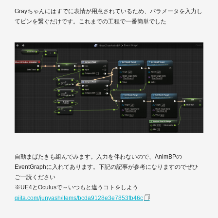
Grayちゃんにはすでに表情が用意されているため、パラメータを入力し
てピンを繋ぐだけです。これまでの工程で一番簡単でした
自動まばたきも組んでみます。入力を伴わないので、AnimBPの
EventGraphに入れてあります。下記の記事が参考になりますのでぜひ
ご一読ください
※UE4とOculusで～いつもと違うコトをしよう
qiita.com/junyash/items/bcda9128e3e7853fb46c