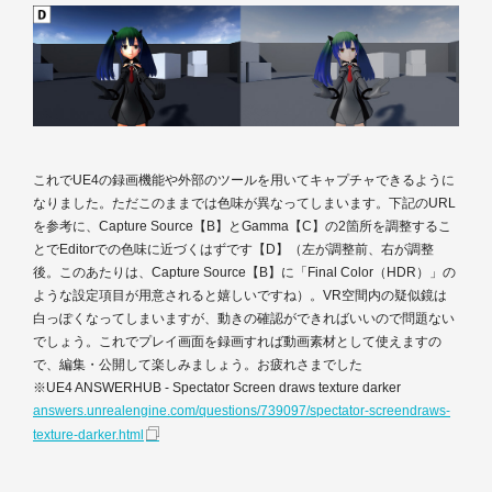
これでUE4の録画機能や外部のツールを用いてキャプチャできるように
なりました。ただこのままでは色味が異なってしまいます。下記のURL
を参考に、Capture Source【B】とGamma【C】の2箇所を調整するこ
とでEditorでの色味に近づくはずです【D】（左が調整前、右が調整
後。このあたりは、Capture Source【B】に「Final Color（HDR）」の
ような設定項目が用意されると嬉しいですね）。VR空間内の疑似鏡は
白っぽくなってしまいますが、動きの確認ができればいいので問題ない
でしょう。これでプレイ画面を録画すれば動画素材として使えますの
で、編集・公開して楽しみましょう。お疲れさまでした
※UE4 ANSWERHUB - Spectator Screen draws texture darker
answers.unrealengine.com/questions/739097/spectator-screendraws-
texture-darker.html