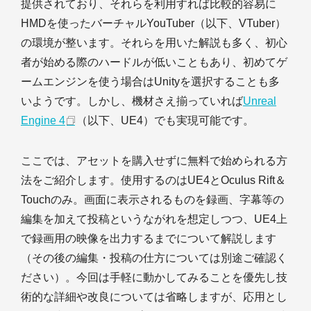
提供されており、それらを利用すれば比較的容易に
HMDを使ったバーチャルYouTuber（以下、VTuber）
の環境が整います。それらを用いた解説も多く、初心
者が始める際のハードルが低いこともあり、初めてゲ
ームエンジンを使う場合はUnityを選択することも多
いようです。しかし、機材さえ揃っていれば
Unreal
Engine 4
（以下、UE4）でも実現可能です。
ここでは、アセットを購入せずに無料で始められる方
法をご紹介します。使用するのはUE4とOculus Rift＆
Touchのみ。画面に表示されるものを録画、字幕等の
編集を加えて投稿というながれを想定しつつ、UE4上
で録画用の映像を出力するまでについて解説します
（その後の編集・投稿の仕方については別途ご確認く
ださい）。今回は手軽に動かしてみることを優先し技
術的な詳細や改良については省略しますが、応用とし