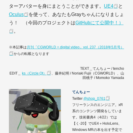
ターアバターを身にまとうことができます。
UE4
と
Oculus
を使って、あなたもGrayちゃんになりましょ
う！ （今回のプロジェクトは
GitHubにて公開中！）
。
※本記事は
月刊「CGWORLD + digital video」vol. 237（2018年5月号）
からの転載となります
TEXT＿てんちょー / tencho
EDIT＿
ks（Circle Qt）
、藤井紀明 / Noriaki Fujii（CGWORLD）、山
田桃子 / Momoko Yamada
てんちょー
Twitter
@shop_0761
フリーランスのエンジニア。xR
系のコンテンツ開発をしていま
す。技術書典4（4/22）では
【く-20】でUE4＋HoloLens、
Windows MRの本を出す予定で