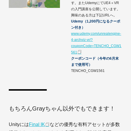
す。またUdemyにてUE4＋VR
の入門講座を公開しています。
興味のある方は下記URLへ。
Udemy（1,200円になるクーポ
ン付き）
www.udemy.com/unrealengine-
4-archviz-vr/?
couponCode=TENCHO_CGW1
561
クーポンコード（今年の6月末
まで使用可）
TENCHO_CGW1561
もちろんGrayちゃん以外でもできます！
Unityには
Final IK
などの優秀な有料アセットが多数