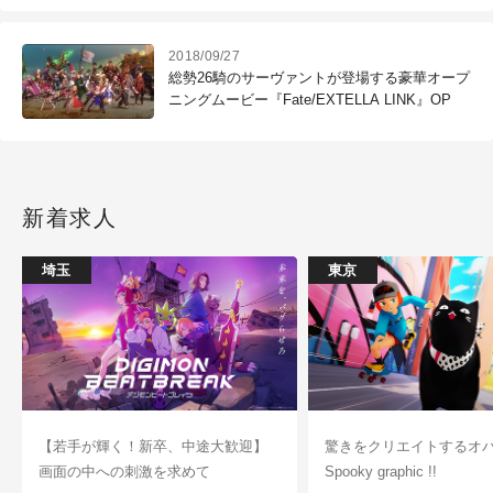
2018/09/27
総勢26騎のサーヴァントが登場する豪華オープ
ニングムービー『Fate/EXTELLA LINK』OP
新着求人
埼玉
東京
【若手が輝く！新卒、中途大歓迎】
驚きをクリエイトするオ
画面の中への刺激を求めて
Spooky graphic !!