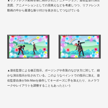
▲リファレンス動画を基に制作されたアニメーション。遊佐監督の演出
意図、アニメーションとしての見映えなどを考慮しつつ、リファレンス
動画の中から最適な振り付けを抜き出してつなげている
▲遊佐監督による修正指示。ポージングや衣装のなびき方に対して、細
かな演出指示が出されている。このようなペイントでの指示に加え、遊
佐監督自身が3ds Maxを操作してキーポーズに手を加えたり、カメラワ
ークやレイアウトを調整することもあったという