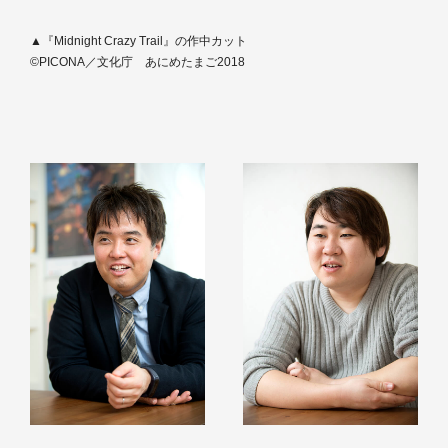
▲『Midnight Crazy Trail』の作中カット
©PICONA／文化庁 あにめたまご2018