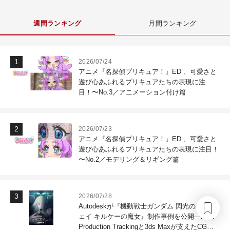
週間ランキング
月間ランキング
2026/07/24
アニメ『名探偵プリキュア！』ED 、可愛さと
遊び心あふれるプリキュアたちの表現に注
目！〜No.3／アニメーション付け篇
2026/07/23
アニメ『名探偵プリキュア！』ED 、可愛さと
遊び心あふれるプリキュアたちの表現に注目！
〜No.2／モデリング＆リギング篇
2026/07/28
Autodeskが『機動戦士ガンダム 閃光のハサウ
ェイ キルケーの魔女』制作事例を公開―Flow
Production Trackingと3ds Maxが支えたCG制