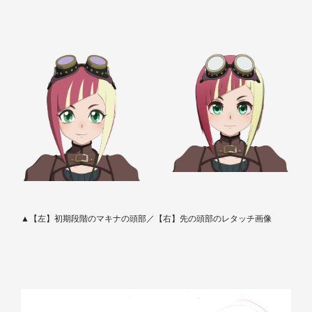
▲【左】初期段階のマキナの頭部／【右】先の頭部のレタッチ画像