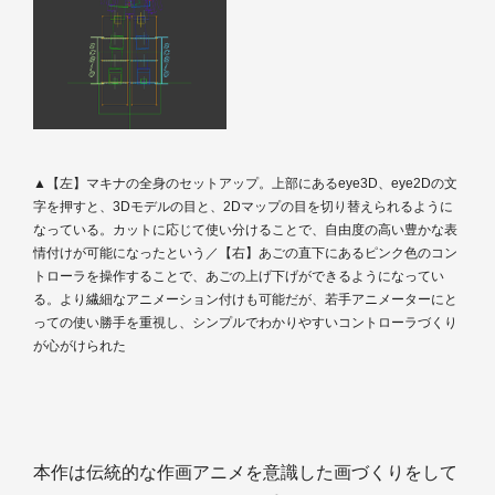
▲【左】マキナの全身のセットアップ。上部にあるeye3D、eye2Dの文
字を押すと、3Dモデルの目と、2Dマップの目を切り替えられるように
なっている。カットに応じて使い分けることで、自由度の高い豊かな表
情付けが可能になったという／【右】あごの直下にあるピンク色のコン
トローラを操作することで、あごの上げ下げができるようになってい
る。より繊細なアニメーション付けも可能だが、若手アニメーターにと
っての使い勝手を重視し、シンプルでわかりやすいコントローラづくり
が心がけられた
本作は伝統的な作画アニメを意識した画づくりをして