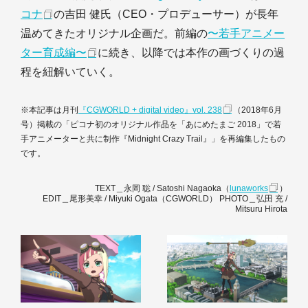
コナ
の吉田 健氏（CEO・プロデューサー）が長年
温めてきたオリジナル企画だ。前編の
〜若手アニメー
ター育成編〜
に続き、以降では本作の画づくりの過
程を紐解いていく。
※本記事は月刊
『CGWORLD + digital video』vol. 238
（2018年6月
号）掲載の「ピコナ初のオリジナル作品を「あにめたまご 2018」で若
手アニメーターと共に制作『Midnight Crazy Trail』」を再編集したもの
です。
TEXT＿永岡 聡 / Satoshi Nagaoka（
lunaworks
）
EDIT＿尾形美幸 / Miyuki Ogata（CGWORLD） PHOTO＿弘田 充 /
Mitsuru Hirota