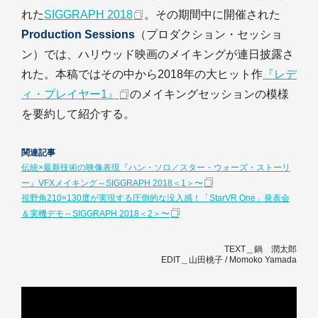
れた
SIGGRAPH 2018
。その期間中に開催された
Production Sessions
（プロダクション・セッショ
ン）では、ハリウッド映画のメイキングが連日披露さ
れた。本稿ではその中から2018年の大ヒット作
『レデ
ィ・プレイヤー1』
のメイキングセッションの模様
を要約して紹介する。
関連記事
伝統×最新技術の映像表現『ハン・ソロ／スター・ウォーズ・ストーリ
ー』VFXメイキング～SIGGRAPH 2018＜1＞〜
視野角210×130度が実現する圧倒的な没入感！「StarVR One」発表会
＆実機デモ～SIGGRAPH 2018＜2＞〜
TEXT＿鍋 潤太郎
EDIT＿山田桃子 / Momoko Yamada