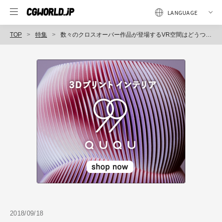
TOP
特集
数々のクロスオーバー作品が登場するVR空間はどうつくられたか『レディ・プレイヤー1』VFXメイキング～SIGGRAPH 2018＜3＞～
2018/09/18