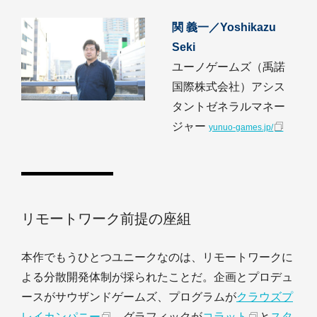
関 義一／Yoshikazu
Seki
ユーノゲームズ（禹諾
国際株式会社）アシス
タントゼネラルマネー
ジャー
yunuo-games.jp/
リモートワーク前提の座組
本作でもうひとつユニークなのは、リモートワークに
よる分散開発体制が採られたことだ。企画とプロデュ
ースがサウザンドゲームズ、プログラムが
クラウズプ
レイカンパニー
、グラフィックが
コラット
と
スタ