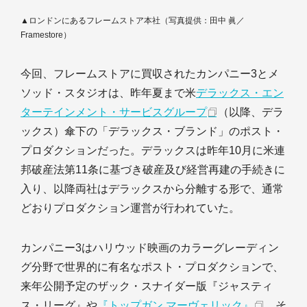
▲ロンドンにあるフレームストア本社（写真提供：田中 眞／
Framestore）
今回、フレームストアに買収されたカンパニー3とメ
ソッド・スタジオは、昨年夏まで米
デラックス・エン
ターテインメント・サービスグループ
（以降、デラ
ックス）傘下の「デラックス・ブランド」のポスト・
プロダクションだった。デラックスは昨年10月に米連
邦破産法第11条に基づき破産及び経営再建の手続きに
入り、以降両社はデラックスから分離する形で、通常
どおりプロダクション運営が行われていた。
カンパニー3はハリウッド映画のカラーグレーディン
グ分野で世界的に有名なポスト・プロダクションで、
来年公開予定のザック・スナイダー版『ジャスティ
ス・リーグ』や
『トップガン マーヴェリック』
、そ