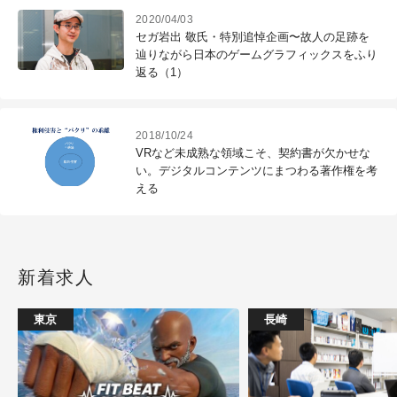
2020/04/03
セガ岩出 敬氏・特別追悼企画〜故人の足跡を
辿りながら日本のゲームグラフィックスをふり
返る（1）
2018/10/24
VRなど未成熟な領域こそ、契約書が欠かせな
い。デジタルコンテンツにまつわる著作権を考
える
新着求人
東京
長崎