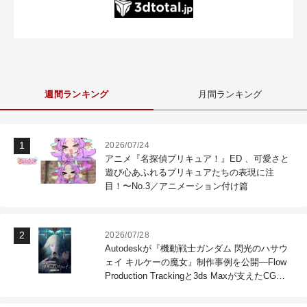
週間ランキング
月間ランキング
2026/07/24
アニメ『名探偵プリキュア！』ED 、可愛さと
遊び心あふれるプリキュアたちの表現に注
目！〜No.3／アニメーション付け篇
2026/07/28
Autodeskが『機動戦士ガンダム 閃光のハサウ
ェイ キルケーの魔女』制作事例を公開―Flow
Production Trackingと3ds Maxが支えたCG制
作現場