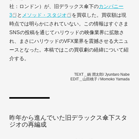
社：ロンドン）が、旧デラックス傘下の
カンパニー
3
と
メソッド・スタジオ
を買収した。買収額は現
時点では明らかにされていない。この情報はすぐさま
SNSの投稿を通じてハリウッドの映像業界に拡散さ
れ、まさにハリウッドのVFX業界を震撼させる大ニュ
ースとなった。本稿ではこの買収劇の経緯について紹
介する。
TEXT＿鍋 潤太郎/ Jyuntaro Nabe
EDIT＿山田桃子 / Momoko Yamada
昨年から進んでいた旧デラックス傘下スタ
ジオの再編成