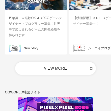
◤急募・未経験OK◢３DCGゲームデ
【積極採用】３ＤＣＧゲ
ザイナー・プログラマー募集！世界
ザイナー募集中！
中で楽しまれるゲームの開発経験を
得られます
New Story
シーエイプロダ
VIEW MORE
CGWORLD特設サイト