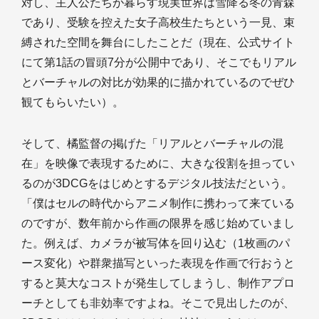
対し、主人公たちが暮らす現実世界は雪降る冬の青森
であり、受験を控えた女子高校生たちという一見、束
縛された空間を舞台にしたことだ（現在、公式サイト
にて第1話の冒頭7分が公開中であり、そこでもリアル
とバーチャルの対比が効果的に描かれているのでぜひ
観てもらいたい）。
そして、橘監督の掲げた「リアルとバーチャルの混
在」を映像で表現するために、大きな役割を担ってい
るのが3DCGをはじめとするデジタル技法だという。
「僕はセルの時代からアニメ制作に携わって来ている
のですが、数年前から作画の限界を感じ始めていまし
た。例えば、カメラが被写体を回り込む（1枚画のパ
ース変化）や群衆描写といった表現を作画で行おうと
すると莫大なコストが発生してしまうし、制作アプロ
ーチとしても非効率ですよね。そこで見出したのが、