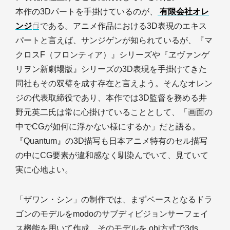
本作の3Dパートを手掛けているのが、
有限会社オレ
ンジ
である。アニメ作品における3D表現のエキス
パートと言えば、サンジゲンが知られているが、『マ
クロスF（フロンティア）』シリーズや『ヱヴァンゲ
リヲン新劇場版』シリーズの3D表現を手掛けてきた
同社もその双璧を成す存在と言えよう。そんなオレン
ジの代表取締役であり、本作では3D監督を務める井
野元英二氏は常に心掛けていることとして、「画面の
中でCGが如何に浮かない様にするか」だと語る。
『Quantum』の3D描写も日本アニメ特有のセル描写
の中にCG要素が違和感なく馴染んでいて、見ていて
実に心地よい。
「ザワン・シン」の制作では、まずベースとなるドラ
ゴンのモデルをmodoのサブディビジョンサーフェイ
ス機能を用いて作成。そのモデルを.obj方式で3ds