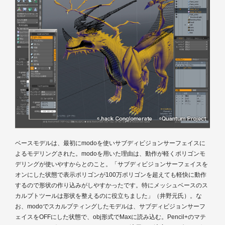
ベースモデルは、最初にmodoを使いサブディビジョンサーフェイスに
よるモデリングされた。modoを用いた理由は、動作が軽くポリゴンモ
デリングが使いやすからとのこと。「サブディビジョンサーフェイスを
オンにした状態で表示ポリゴンが100万ポリゴンを超えても軽快に動作
するので形状の作り込みがしやすかったです。特にメッシュベースのス
カルプトツールは形状を整えるのに役立ちました」（井野元氏）。な
お、modoでスカルプティングしたモデルは、サブディビジョンサーフ
ェイスをOFFにした状態で、obj形式でMaxに読み込む。Pencil+のマテ