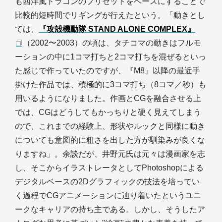
も西洋風ドラゴンのプリセットをベースにすることで
比較的短時間でリギングが行えたという。「動きとし
ては、
『攻殻機動隊 STAND ALONE COMPLEX』
（2002〜2003）の頃は、タチコマの動きはフルモ
ーションの中に1コマ打ちと2コマ打ちを混ぜるといっ
た感じで作っていたのですが、『M8』以降の最近手
掛けた作品では、積極的に3コマ打ち（8コマ／秒）も
用いるようになりました。作画とCGを融合させる上
では、CGはどうしてもかっちりと硬く見えてしまう
ので、これまでの経験上、形状やルックと同様に動き
についても意図的に粗さを出した方が馴染みが良くな
りますね」。余談だが、井野元氏は元々は漫画家を志
し、そこからイラストレータとしてPhotoshopによる
デジタルベースの2Dグラフィックの技法を培ってい
く過程でCGアニメーションに辿り着いたというユニ
ークなキャリアの持ち主である。しかし、そうしたア