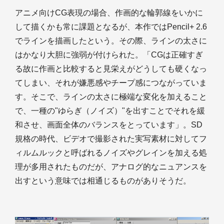
アニメ向けCG表現の場合、作画的な輪郭線をいかに
して描くかも常に課題となるが、本作ではPencil+ 2.6
でラインを描画したという。その際、ラインの太さに
はかなり大胆に強弱が付けられた。「CGは正確すぎ
る故に作画と比較すると見栄えがどうしても硬くなっ
てしまい、それが嫌悪感やチープ感につながっていま
す。そこで、ラインの太さに極端な変化を加えること
で、一種の"ゆらぎ（ノイズ）"を出すことでそれを緩
和させ、画面全体のバランスをとっています」。SD
規格の時代、ビデオで撮影された実写素材に対してフ
ィルムルックと呼ばれるノイズやグレインを加える処
理が多用されたものだが、アナログ的なニュアンスを
出すという意味では相通じるものがありそうだ。