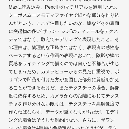
Maxに読み込み、Pencil+のマテリアルを適用しつつ、
ターボスムースモディファイヤで細かな部分を作り込
んだという。ここで注目したいのが、鱗などその表面
に突起物の多い"ザワン・シン"のディテールをテクス
チャではなく、敢えてモデリングで表現したこと。そ
の理由は、物理的な正確さではなく、表現者の感性を
ベースにするという作画の表現において、陰影や鱗の
質感をライティングで描くのでは何かと不都合が生じ
てしまうため。カメラビューからの見た目重視で、ポ
リゴンで凹凸を付けた方が意図した部分に質感を加え
ることができるわけだ。またテクスチャの場合、解像
度に依存するため、カメラからの距離に応じてテクス
チャを作り分けない限りは、テクスチャを高解像度で
作らねばならず、データが重くなりがちだが、モデリ
ングの場合はそうした制約はない。さらに、ザワン・
シンの場合は4種類の色指定があったそうだが、テク