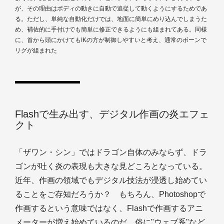
が、その理由はボディの動きに自動で追従して動くようにするためであ
る。ただし、単純な自動化だけでは、地面に簡単にめり込んでしまうた
め、補佐的に手付けでも簡単に修正できるようにも組まれてある。同様
に、首から頭にかけてもIKの方が制御しやすいと考え、通常のボーンで
リグが組まれた
Flashで生み出す、デジタル作画の炎エフェ
クト
「ザワン・シン」ではドラゴン自体のみならず、ドラ
ゴンが吐く炎の表現も大きな見どころとなっている。
近年、作画の領域でもデジタル技法が浸透し始めてい
ることをご存知だろうか？ もちろん、Photoshopで
作画するという意味ではなく、Flashで作画するアニ
メーターが増え始めているのだ。俗に"ウェブ系"など