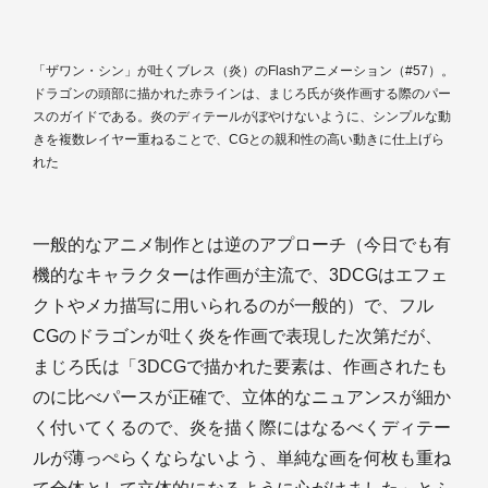
「ザワン・シン」が吐くブレス（炎）のFlashアニメーション（#57）。
ドラゴンの頭部に描かれた赤ラインは、まじろ氏が炎作画する際のパー
スのガイドである。炎のディテールがぼやけないように、シンプルな動
きを複数レイヤー重ねることで、CGとの親和性の高い動きに仕上げら
れた
一般的なアニメ制作とは逆のアプローチ（今日でも有
機的なキャラクターは作画が主流で、3DCGはエフェ
クトやメカ描写に用いられるのが一般的）で、フル
CGのドラゴンが吐く炎を作画で表現した次第だが、
まじろ氏は「3DCGで描かれた要素は、作画されたも
のに比べパースが正確で、立体的なニュアンスが細か
く付いてくるので、炎を描く際にはなるべくディテー
ルが薄っぺらくならないよう、単純な画を何枚も重ね