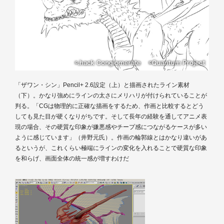
「ザワン・シン」Pencil+ 2.6設定（上）と描画されたライン素材
（下）。かなり強めにラインの太さにメリハリが付けられていることが
判る。「CGは物理的に正確な描画をするため、作画と比較するとどう
しても見た目が硬くなりがちです。そして長年の経験を通してアニメ表
現の場合、その硬質な印象が嫌悪感やチープ感につながるケースが多い
ように感じています」（井野元氏）。作画の輪郭線とはかなり違いがあ
るというが、これくらい極端にラインの変化を入れることで硬質な印象
を和らげ、画面全体の統一感が増すわけだ