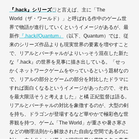
『.hack』シリーズ
と言えば、主に「The
World（ザ・ワールド）」と呼ばれる作中のゲーム世
界で物語が進行していくというイメージがあるが、最
新作
『.hack//Quantum』
（以下、Quantum）では、従
来のシリーズ作品よりも現実世界の要素を増やすこと
で、リアルとバーチャルがよりいっそう混在した新た
な『.hack』の世界を見事に描き出している。「せっ
かくネットワークゲームをやっているという題材なの
で、リアルの部分とゲームの部分を対比したドラマに
すれば面白くなるというイメージがあったので、それ
を最大限活そうと考えました」と橘 正紀監督は語る。
リアルとバーチャルの対比を象徴するのが、大型の剣
を持ち、ドラゴンが登場するなど華やかで極彩色な世
界観を持つ、ゲーム「The World」が重さや暑さ寒さ
などの物理法則から解放された自由な空間であるのに