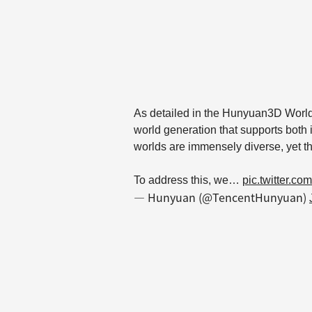
As detailed in the Hunyuan3D World 
world generation that supports both
worlds are immensely diverse, yet th
To address this, we…
pic.twitter.c
— Hunyuan (@TencentHunyuan)