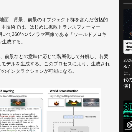
l 1.0は空や地面、背景、前景のオブジェクト群を含んだ包括的
ル。本技術では、はじめに拡散トランスフォーマー
r）モデルを用いて360°のパノラマ画像である「ワールドプロキ
」を生成する。
、前景などの意味に応じて階層化して分解し、各要
2026
ュモデルを生成する。このプロセスにより、生成され
8/
でのインタラクションが可能になる。
に。
代
演