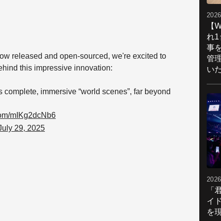
2026
【W
れ
事
w released and open-sourced, we're excited to
管
ehind this impressive innovation:
い
 complete, immersive “world scenes”, far beyond
.com/mIKg2dcNb6
July 29, 2025
2026
「
イ
を現