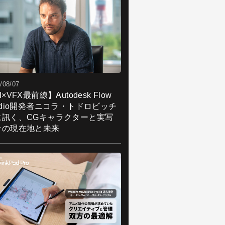
/08/07
I×VFX最前線】Autodesk Flow
udio開発者ニコラ・トドロビッチ
に訊く、CGキャラクターと実写
合の現在地と未来