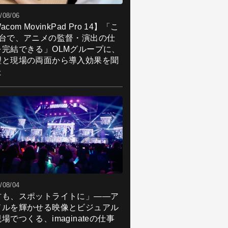
/08/06
acom MovinkPad Pro 14】「こ
1台で、アニメの監督・演出の仕
を完結できる」OLMグループに、
理と現場の両面から導入効果を聞
た
/08/04
君も、スポットライトに」――ア
ドルを輝かせる映像とビジュアル
場でつくる、imaginateの仕事