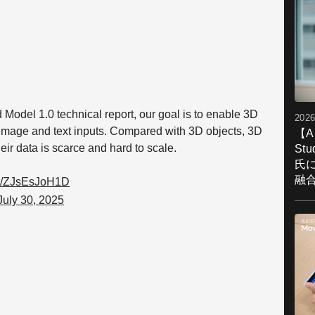
Model 1.0 technical report, our goal is to enable 3D
2026
 image and text inputs. Compared with 3D objects, 3D
【A
eir data is scarce and hard to scale.
St
氏
融
om/ZJsEsJoH1D
July 30, 2025