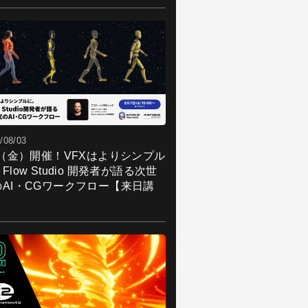
/08/03
7（金）開催！VFXはよりシンプル
Flow Studio 開発者が語る次世
のAI・CGワークフロー【来日講
】