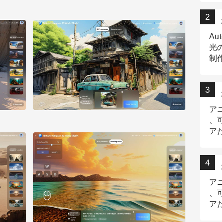
Au
光
制作
Tr
作
ア
、
ア
デ
ア
、
ア
出