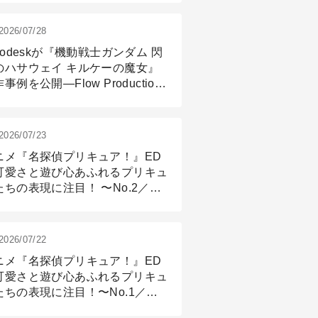
2026/07/28
todeskが『機動戦士ガンダム 閃
のハサウェイ キルケーの魔女』
事例を公開―Flow Production
ackingと3ds Maxが支えたCG制
現場
2026/07/23
ニメ『名探偵プリキュア！』ED
可愛さと遊び心あふれるプリキュ
たちの表現に注目！ 〜No.2／モ
リング＆リギング篇
2026/07/22
ニメ『名探偵プリキュア！』ED
可愛さと遊び心あふれるプリキュ
たちの表現に注目！〜No.1／演
篇