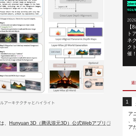
2026
【
ト
ネ
ク
催
週
1.0のモデルアーキテクチャとハイライト
ア
、
.0は、
Hunyuan 3D（腾讯混元3D）公式Webアプリ
ア
ニ