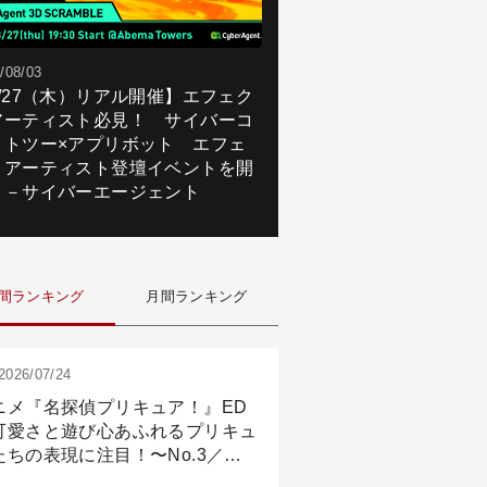
/08/03
8/27（木）リアル開催】エフェク
アーティスト必見！ サイバーコ
クトツー×アプリボット エフェ
トアーティスト登壇イベントを開
！－サイバーエージェント
間ランキング
月間ランキング
2026/07/24
ニメ『名探偵プリキュア！』ED
可愛さと遊び心あふれるプリキュ
たちの表現に注目！〜No.3／ア
メーション付け篇