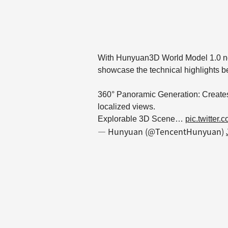
With Hunyuan3D World Model 1.0 no
showcase the technical highlights b
360° Panoramic Generation: Creates
localized views.
Explorable 3D Scene…
pic.twitter
— Hunyuan (@TencentHunyuan)